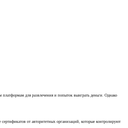
м платформам для развлечения и попыток выиграть деньги. Однако
е сертификатов от авторитетных организаций, которые контролируют