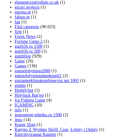
elementcreativehair.co.uk
(1)
escort projects
(1)
eurona.pt
(1)
fabius.pt
(1)
faq
(1)
Fără categorie
(90.023)
first
(1)
Forex News
(2)
Fortune Gems 2
(1)
gairb56.ru 1500
(1)
gairb56.ru 500
(1)
gambling
(929)
Game
(26)
Games
(136)
gatesofolympus1000
(1)
gatesofolympusdanskespil2
(2)
gaziantepklimakombiservisi.net 1003
(1)
guides
(1)
Highflybet
(1)
Holyluck Καζίνο
(1)
Ice Fishing Game
(4)
IGAMING
(10)
info
(1)
instrument-tehnika.ru 1500
(2)
Jeux
(14)
Kaiser Slots
(1)
Kasyno Z Wypłatą Skrill: Czas, Limity i Opłaty
(1)
Kierrätysvapaat Kasinot
(1)