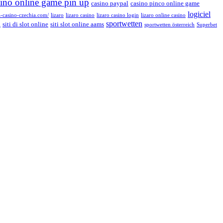
sino online game pin up
casino paypal
casino pinco online game
logiciel
a-casino-czechia.com/
lizaro
lizaro casino
lizaro casino login
lizaro online casino
sportwetten
siti di slot online
siti slot online aams
i
sportwetten österreich
Superbet