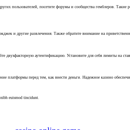
угих пользователей, посетите форумы и сообщества гемблеров. Такие р
блэкджек и другие развлечения. Также обратите внимание на приветстве
йте двухфакторную аутентификацию. Установите для себя лимиты на став
ние платформы перед тем, как внести деньги. Надежное казино обеспечи
 nibh euismod tincidunt.