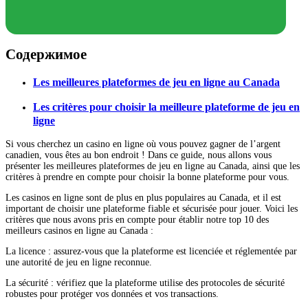
Содержимое
Les meilleures plateformes de jeu en ligne au Canada
Les critères pour choisir la meilleure plateforme de jeu en
ligne
Si vous cherchez un casino en ligne où vous pouvez gagner de l’argent
canadien, vous êtes au bon endroit ! Dans ce guide, nous allons vous
présenter les meilleures plateformes de jeu en ligne au Canada, ainsi que les
critères à prendre en compte pour choisir la bonne plateforme pour vous.
Les casinos en ligne sont de plus en plus populaires au Canada, et il est
important de choisir une plateforme fiable et sécurisée pour jouer. Voici les
critères que nous avons pris en compte pour établir notre top 10 des
meilleurs casinos en ligne au Canada :
La licence : assurez-vous que la plateforme est licenciée et réglementée par
une autorité de jeu en ligne reconnue.
La sécurité : vérifiez que la plateforme utilise des protocoles de sécurité
robustes pour protéger vos données et vos transactions.