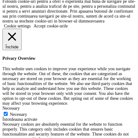
Folosim cookie-uri pentru a oferi o experienta mai buna de navigare pe site-
ul nostru, pentru a analiza traficul de pe site, pentru a personaliza continutul
si pentru a servi anunturi directionate. Prin apasarea butonul de confirmare
sau prin continuarea navigarii pe site-ul nostru, sunteti de acord ca site-ul
nostru sa stocheze cookie-uri in browser-ul dumneavoastra
Cookie settings
Accept cookie-urile
Închide
Privacy Overview
This website uses cookies to improve your experience while you navigate
through the website. Out of these, the cookies that are categorized as
necessary are stored on your browser as they are essential for the working
of basic functionalities of the website. We also use third-party cookies that
help us analyze and understand how you use this website. These cookies
will be stored in your browser only with your consent. You also have the
option to opt-out of these cookies. But opting out of some of these cookies
may affect your browsing experience.
Necessary
Necessary
Întotdeauna activate
Necessary cookies are absolutely essential for the website to function
properly. This category only includes cookies that ensures basic
functionalities and security features of the website. These cookies do not