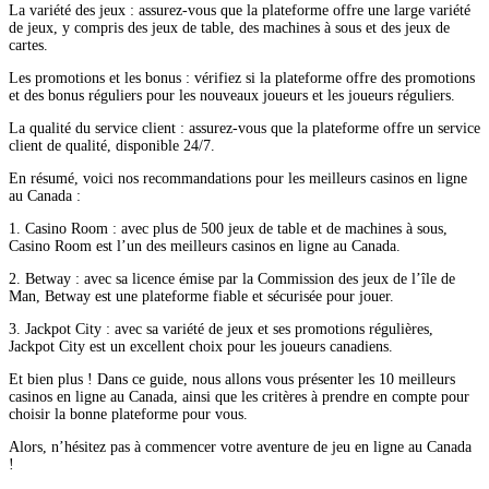
La variété des jeux : assurez-vous que la plateforme offre une large variété
de jeux, y compris des jeux de table, des machines à sous et des jeux de
cartes.
Les promotions et les bonus : vérifiez si la plateforme offre des promotions
et des bonus réguliers pour les nouveaux joueurs et les joueurs réguliers.
La qualité du service client : assurez-vous que la plateforme offre un service
client de qualité, disponible 24/7.
En résumé, voici nos recommandations pour les meilleurs casinos en ligne
au Canada :
1. Casino Room : avec plus de 500 jeux de table et de machines à sous,
Casino Room est l’un des meilleurs casinos en ligne au Canada.
2. Betway : avec sa licence émise par la Commission des jeux de l’île de
Man, Betway est une plateforme fiable et sécurisée pour jouer.
3. Jackpot City : avec sa variété de jeux et ses promotions régulières,
Jackpot City est un excellent choix pour les joueurs canadiens.
Et bien plus ! Dans ce guide, nous allons vous présenter les 10 meilleurs
casinos en ligne au Canada, ainsi que les critères à prendre en compte pour
choisir la bonne plateforme pour vous.
Alors, n’hésitez pas à commencer votre aventure de jeu en ligne au Canada
!