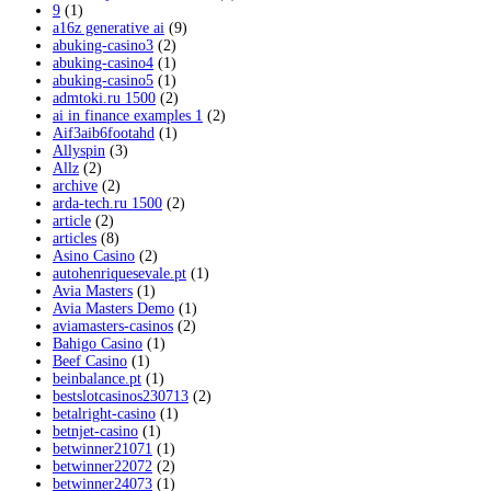
9
(1)
a16z generative ai
(9)
abuking-casino3
(2)
abuking-casino4
(1)
abuking-casino5
(1)
admtoki.ru 1500
(2)
ai in finance examples 1
(2)
Aif3aib6footahd
(1)
Allyspin
(3)
Allz
(2)
archive
(2)
arda-tech.ru 1500
(2)
article
(2)
articles
(8)
Asino Casino
(2)
autohenriquesevale.pt
(1)
Avia Masters
(1)
Avia Masters Demo
(1)
aviamasters-casinos
(2)
Bahigo Casino
(1)
Beef Casino
(1)
beinbalance.pt
(1)
bestslotcasinos230713
(2)
betalright-casino
(1)
betnjet-casino
(1)
betwinner21071
(1)
betwinner22072
(2)
betwinner24073
(1)