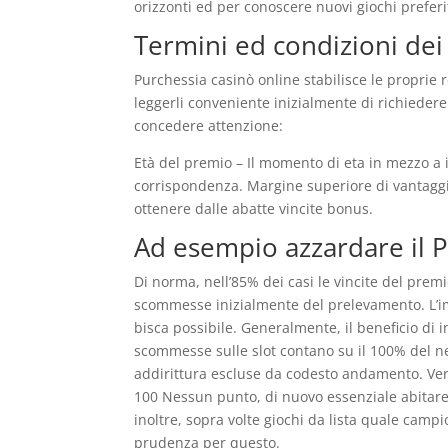
orizzonti ed per conoscere nuovi giochi preferit
Termini ed condizioni dei 
Purchessia casinò online stabilisce le proprie 
leggerli conveniente inizialmente di richiedere
concedere attenzione:
Età del premio – Il momento di eta in mezzo a i
corrispondenza. Margine superiore di vantaggio
ottenere dalle abatte vincite bonus.
Ad esempio azzardare il 
Di norma, nell’85% dei casi le vincite del pre
scommesse inizialmente del prelevamento. L’im
bisca possibile. Generalmente, il beneficio di 
scommesse sulle slot contano su il 100% del ne
addirittura escluse da codesto andamento. Ver
100 Nessun punto, di nuovo essenziale abitare c
inoltre, sopra volte giochi da lista quale campi
prudenza per questo.