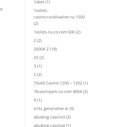
1xbet
(1)
re
1xslots-
casino.ruralisation.ru 1500
(2)
1xslots-ru.co.com 600
(2)
2
(2)
2000A Z
(18)
25
(2)
3
(1)
5
(2)
7Gold Casino 1200 – 1202
(1)
7kcasinojam.co.com 4004
(2)
9
(1)
a16z generative ai
(9)
abuking-casino3
(2)
abuking-casino4
(1)