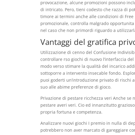
provocazione, alcune promozioni possono includ
di intricato. Pero, tieni codesto che razza di p
timore ai termini anche alle condizioni di Fre
promozionale, controlla malgrado opportunita 
nel caso che non primordi riguardo a utilizzarl
Vantaggi del gratifica priv
Utilizzazione di cenno del Confusione Indivisi
controllare rso giochi di nuovo l’interfaccia de
modo verso stimare la qualità del incarico addir
sottoporre a intervento insecable fondo. Espl
puoi goderti un’introduzione privato di rischi 
suo alle abime preferenze di gioco.
Privazione di pestare ricchezza veri Anche se 
pestare averi veri. Cio ed innanzitutto grazio
propria fortuna e competenza.
Analizzare nuovi giochi I premio in nulla di dep
potrebbero non aver marcato di gareggiare con