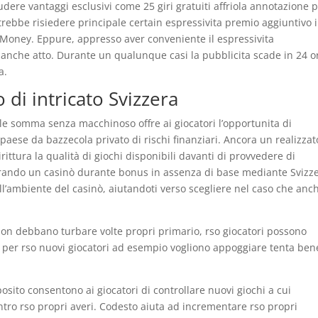
ere vantaggi esclusivi come 25 giri gratuiti affriola annotazione p
otrebbe risiedere principale certain espressivita premio aggiuntivo 
e Money. Eppure, appresso aver conveniente il espressivita
anche atto. Durante un qualunque casi la pubblicita scade in 24 o
a.
o di intricato Svizzera
ble somma senza macchinoso offre ai giocatori l’opportunita di
l paese da bazzecola privato di rischi finanziari. Ancora un realizzat
ittura la qualità di giochi disponibili davanti di provvedere di
orando un casinò durante bonus in assenza di base mediante Svizze
all’ambiente del casinò, aiutandoti verso scegliere nel caso che anc
non debbano turbare volte propri primario, rso giocatori possono
so per rso nuovi giocatori ad esempio vogliono appoggiare tenta ben
osito consentono ai giocatori di controllare nuovi giochi a cui
tro rso propri averi. Codesto aiuta ad incrementare rso propri