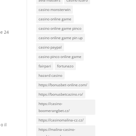
avia masters
casino lizaro
casino monsterwin
s
casino online game
casino online game pinco
he 24
casino online game pin up
casino paypal
casino pinco online game
fairpari
fortunazo
hazard casino
https://bonusbet-online.com/
https://bonusbetcazino.ro/
https://casino-
boomerangbet.cz/
https://casinomalina-cz.cz/
o il
https://malina-casino-