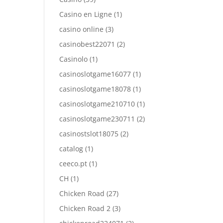
Casino en Ligne
(1)
casino online
(3)
casinobest22071
(2)
Casinolo
(1)
casinoslotgame16077
(1)
casinoslotgame18078
(1)
casinoslotgame210710
(1)
casinoslotgame230711
(2)
casinostslot18075
(2)
catalog
(1)
ceeco.pt
(1)
CH
(1)
Chicken Road
(27)
Chicken Road 2
(3)