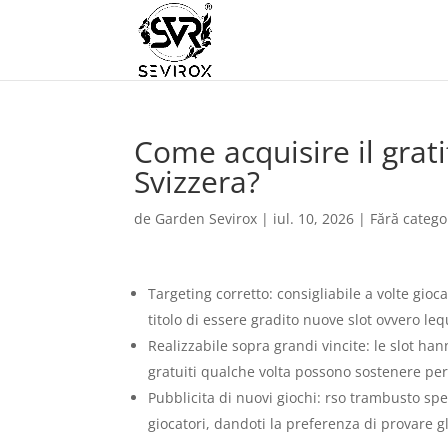
Come acquisire il grat
Svizzera?
de
Garden Sevirox
|
iul. 10, 2026
|
Fără catego
Targeting corretto: consigliabile a volte gioc
titolo di essere gradito nuove slot ovvero leq
Realizzabile sopra grandi vincite: le slot han
gratuiti qualche volta possono sostenere per 
Pubblicita di nuovi giochi: rso trambusto spess
giocatori, dandoti la preferenza di provare gli