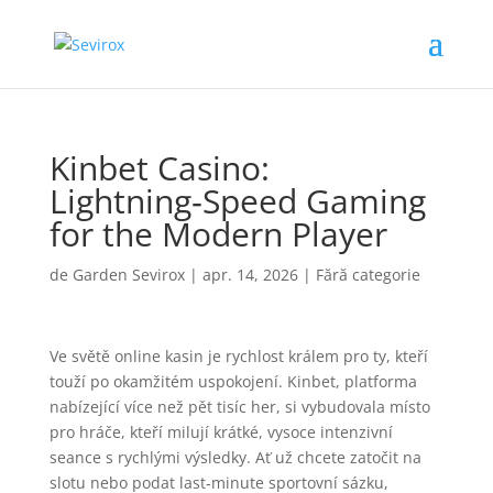
Kinbet Casino:
Lightning‑Speed Gaming
for the Modern Player
de
Garden Sevirox
|
apr. 14, 2026
|
Fără categorie
Ve světě online kasin je rychlost králem pro ty, kteří
touží po okamžitém uspokojení. Kinbet, platforma
nabízející více než pět tisíc her, si vybudovala místo
pro hráče, kteří milují krátké, vysoce intenzivní
seance s rychlými výsledky. Ať už chcete zatočit na
slotu nebo podat last‑minute sportovní sázku,