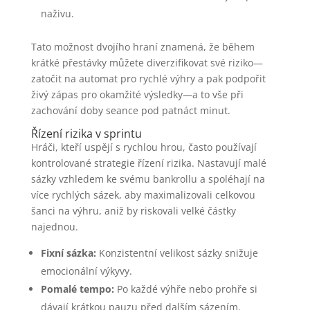
naživu.
Tato možnost dvojího hraní znamená, že během
krátké přestávky můžete diverzifikovat své riziko—
zatočit na automat pro rychlé výhry a pak podpořit
živý zápas pro okamžité výsledky—a to vše při
zachování doby seance pod patnáct minut.
Řízení rizika v sprintu
Hráči, kteří uspějí s rychlou hrou, často používají
kontrolované strategie řízení rizika. Nastavují malé
sázky vzhledem ke svému bankrollu a spoléhají na
více rychlých sázek, aby maximalizovali celkovou
šanci na výhru, aniž by riskovali velké částky
najednou.
Fixní sázka:
Konzistentní velikost sázky snižuje
emocionální výkyvy.
Pomalé tempo:
Po každé výhře nebo prohře si
dávají krátkou pauzu před dalším sázením.