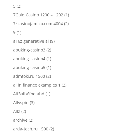
5
(2)
7Gold Casino 1200 – 1202
(1)
7kcasinojam.co.com 4004
(2)
9
(1)
a16z generative ai
(9)
abuking-casino3
(2)
abuking-casino4
(1)
abuking-casino5
(1)
admtoki.ru 1500
(2)
ai in finance examples 1
(2)
Aif3aib6footahd
(1)
Allyspin
(3)
Allz
(2)
archive
(2)
arda-tech.ru 1500
(2)