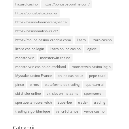
hazard casino
https://bonusbet-online.com/
https://bonusbetcazino.ro/
https://casino-boomerangbet.cz/
https://casinomalina-cz.cz/
https://malina-casino-czechia.com/
lizaro
lizaro casino
lizaro casino login
lizaro online casino
logiciel
monsterwin
monsterwin casino
monsterwin casino deutschland
monsterwin casino login
Mystake casino France
online casino uk
pepe road
pinco
pirots
plateforme de trading
quantum ai
siti di slot online
siti slot online aams
sportwetten
sportwetten österreich
Superbet
trader
trading
trading algorithmique
val créditance
verde casino
Categorii