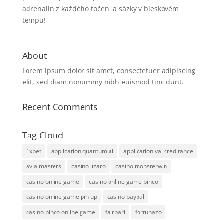
adrenalin z každého točení a sázky v bleskovém
tempu!
About
Lorem ipsum dolor sit amet, consectetuer adipiscing
elit, sed diam nonummy nibh euismod tincidunt.
Recent Comments
Tag Cloud
1xbet
application quantum ai
application val créditance
avia masters
casino lizaro
casino monsterwin
casino online game
casino online game pinco
casino online game pin up
casino paypal
casino pinco online game
fairpari
fortunazo