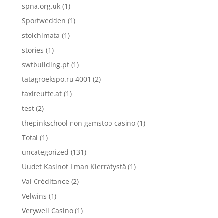
spna.org.uk
(1)
Sportwedden
(1)
stoichimata
(1)
stories
(1)
swtbuilding.pt
(1)
tatagroekspo.ru 4001
(2)
taxireutte.at
(1)
test
(2)
thepinkschool non gamstop casino
(1)
Total
(1)
uncategorized
(131)
Uudet Kasinot Ilman Kierrätystä
(1)
Val Créditance
(2)
Velwins
(1)
Verywell Casino
(1)