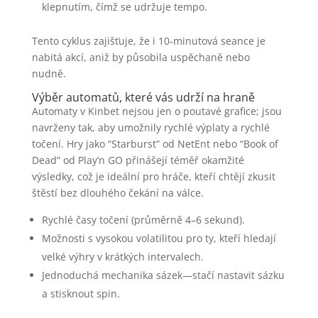
klepnutím, čímž se udržuje tempo.
Tento cyklus zajišťuje, že i 10‑minutová seance je
nabitá akcí, aniž by působila uspěchaně nebo
nudně.
Výběr automatů, které vás udrží na hraně
Automaty v Kinbet nejsou jen o poutavé grafice; jsou
navrženy tak, aby umožnily rychlé výplaty a rychlé
točení. Hry jako “Starburst” od NetEnt nebo “Book of
Dead” od Play’n GO přinášejí téměř okamžité
výsledky, což je ideální pro hráče, kteří chtějí zkusit
štěstí bez dlouhého čekání na válce.
Rychlé časy točení (průměrně 4–6 sekund).
Možnosti s vysokou volatilitou pro ty, kteří hledají
velké výhry v krátkých intervalech.
Jednoduchá mechanika sázek—stačí nastavit sázku
a stisknout spin.