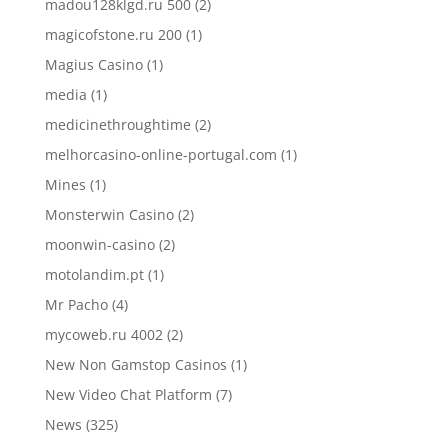
madou128klgd.ru 500
(2)
magicofstone.ru 200
(1)
Magius Casino
(1)
media
(1)
medicinethroughtime
(2)
melhorcasino-online-portugal.com
(1)
Mines
(1)
Monsterwin Casino
(2)
moonwin-casino
(2)
motolandim.pt
(1)
Mr Pacho
(4)
mycoweb.ru 4002
(2)
New Non Gamstop Casinos
(1)
New Video Chat Platform
(7)
News
(325)