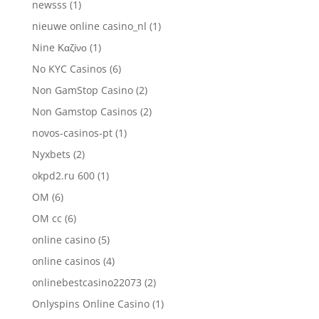
newsss
(1)
nieuwe online casino_nl
(1)
Nine Καζίνο
(1)
No KYC Casinos
(6)
Non GamStop Casino
(2)
Non Gamstop Casinos
(2)
novos-casinos-pt
(1)
Nyxbets
(2)
okpd2.ru 600
(1)
OM
(6)
OM cc
(6)
online casino
(5)
online casinos
(4)
onlinebestcasino22073
(2)
Onlyspins Online Casino
(1)