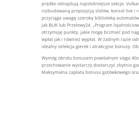
prędko odnajdują najistotniejsze sekcje. Vul
rozbudowaną propozycją slotów, konsol live i
przyciąga uwagę szeroką biblioteką automatów,
jak BLIK lub Przelewy24. „Program lojalnościow
otrzymuję punkty, jakie mogę brzmieć pod nag
wpłat jak i również wypłat. W żadnym razie od
idealny selekcja gierek i atrakcyjne bonusy. Ob
Wymóg obrotu bonusem powitalnym sięga 40x 
przechowanie wystarczy dostarczyć zbytnio god
Maksymalna zapłata bonusu gotówkowego oraz g