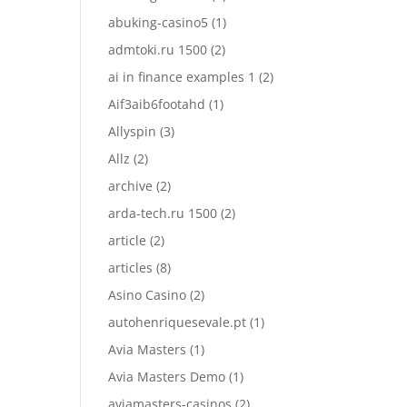
abuking-casino5
(1)
admtoki.ru 1500
(2)
ai in finance examples 1
(2)
Aif3aib6footahd
(1)
Allyspin
(3)
Allz
(2)
archive
(2)
arda-tech.ru 1500
(2)
article
(2)
articles
(8)
Asino Casino
(2)
autohenriquesevale.pt
(1)
Avia Masters
(1)
Avia Masters Demo
(1)
aviamasters-casinos
(2)