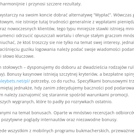
harmonijnie i przynosi szczere rezultaty.
ystarczy na swoim koncie dobrać alternatywę “Wypłać”. Wówczas 
owym, nie istnieje tutaj trudności generalnie z wypłatami pienięd
raz nowoczesnych klientów, tego typu mniejsze stawki istnieją mni
nsumenci odrzucić opuszczali wortalu i oferuje stałym graczom mnó
uchać, że ktoś troszczy sie nie tylko na temat swej interesy, jedna
naciśnięciu guziku logowania należy podać swoje wiadomości poda
 i słowo kluczowe.
h stołowych – dysponujemy do doboru aż dwadzieścia rodzajów rul
y). Bonusy kasynowe istnieją szczytnej kryteriów, a bezpłatne spin
nleybets.net/pl/
potrzeby, co do ruchu. Specyfikami bonusowymi tr
. Pamiętaj jednakże, hdy zanim zdecydujemy baczności pod podarow
m należy zaznajomić się starannie spośród warunkami promocji.
jszych wygranych, które to padły po rozrywkach ostatnio.
danymi na temat bonusach. Oparte w mnóstwo recenzjach odbiorc
y, pozytywne poglądy internautów oraz niezawodne bonusy.
rzede wszystkim z mobilnych programu bukmacherskich, przeważni