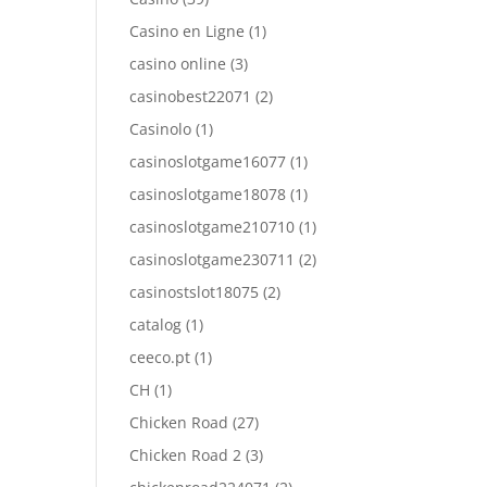
Casino en Ligne
(1)
casino online
(3)
casinobest22071
(2)
Casinolo
(1)
casinoslotgame16077
(1)
casinoslotgame18078
(1)
casinoslotgame210710
(1)
casinoslotgame230711
(2)
casinostslot18075
(2)
catalog
(1)
ceeco.pt
(1)
CH
(1)
Chicken Road
(27)
Chicken Road 2
(3)