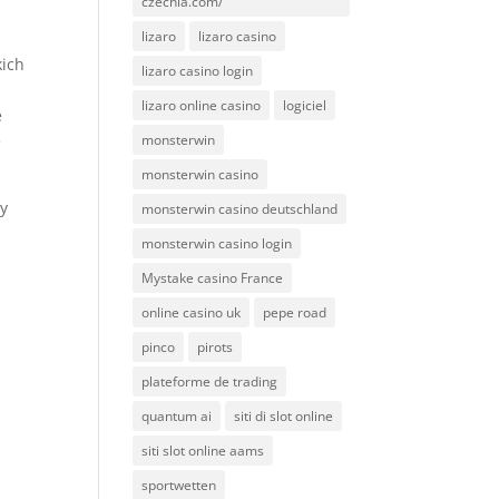
czechia.com/
lizaro
lizaro casino
kich
lizaro casino login
lizaro online casino
logiciel
e
e
monsterwin
monsterwin casino
zy
monsterwin casino deutschland
monsterwin casino login
Mystake casino France
online casino uk
pepe road
pinco
pirots
plateforme de trading
quantum ai
siti di slot online
siti slot online aams
sportwetten