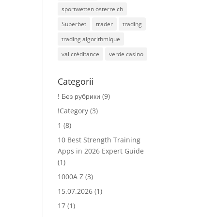
sportwetten österreich
Superbet
trader
trading
trading algorithmique
val créditance
verde casino
Categorii
! Без рубрики
(9)
!Category
(3)
1
(8)
10 Best Strength Training
Apps in 2026 Expert Guide
(1)
1000A Z
(3)
15.07.2026
(1)
17
(1)