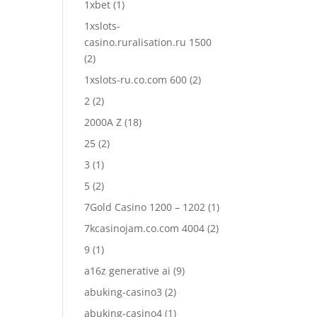
1xbet
(1)
1xslots-
casino.ruralisation.ru 1500
(2)
1xslots-ru.co.com 600
(2)
2
(2)
2000A Z
(18)
25
(2)
3
(1)
5
(2)
7Gold Casino 1200 – 1202
(1)
7kcasinojam.co.com 4004
(2)
9
(1)
a16z generative ai
(9)
abuking-casino3
(2)
abuking-casino4
(1)