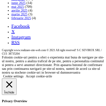
iunie 2025
(14)
mai 2025
(709)
aprilie 2025
(4)
martie 2025
(3)
februarie 2025
(4)
Facebook
X
Instagram
RSS
Copyright www.realizare-site-web.com © 2021 All right reserved! S.C SEVIROX SRL /
CUI: 38735204
Folosim cookie-uri pentru a oferi o experienta mai buna de navigare pe site-
ul nostru, pentru a analiza traficul de pe site, pentru a personaliza continutul
si pentru a servi anunturi directionate. Prin apasarea butonul de confirmare
sau prin continuarea navigarii pe site-ul nostru, sunteti de acord ca site-ul
nostru sa stocheze cookie-uri in browser-ul dumneavoastra
Cookie settings
Accept cookie-urile
Închide
Privacy Overview