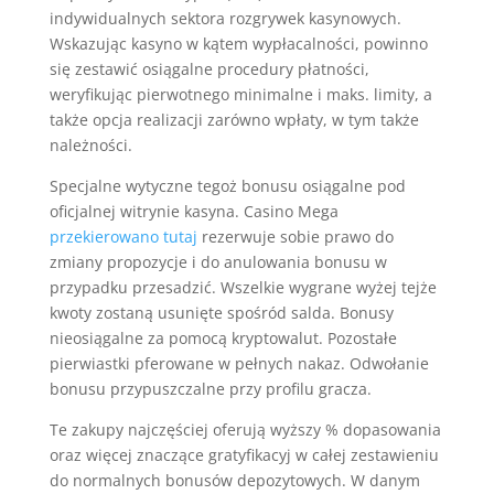
indywidualnych sektora rozgrywek kasynowych.
Wskazując kasyno w kątem wypłacalności, powinno
się zestawić osiągalne procedury płatności,
weryfikując pierwotnego minimalne i maks. limity, a
także opcja realizacji zarówno wpłaty, w tym także
należności.
Specjalne wytyczne tegoż bonusu osiągalne pod
oficjalnej witrynie kasyna. Casino Mega
przekierowano tutaj
rezerwuje sobie prawo do
zmiany propozycje i do anulowania bonusu w
przypadku przesadzić. Wszelkie wygrane wyżej tejże
kwoty zostaną usunięte spośród salda. Bonusy
nieosiągalne za pomocą kryptowalut. Pozostałe
pierwiastki pferowane w pełnych nakaz. Odwołanie
bonusu przypuszczalne przy profilu gracza.
Te zakupy najczęściej oferują wyższy % dopasowania
oraz więcej znaczące gratyfikacyj w całej zestawieniu
do normalnych bonusów depozytowych. W danym