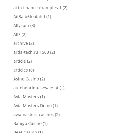
ai in finance examples 1
(2)
Aif3aib6footahd
(1)
Allyspin
(3)
Allz
(2)
archive
(2)
arda-tech.ru 1500
(2)
article
(2)
articles
(8)
Asino Casino
(2)
autohenriquesevale.pt
(1)
Avia Masters
(1)
Avia Masters Demo
(1)
aviamasters-casinos
(2)
Bahigo Casino
(1)
Beef Casino
(1)