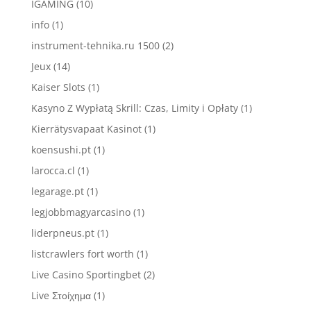
IGAMING
(10)
info
(1)
instrument-tehnika.ru 1500
(2)
Jeux
(14)
Kaiser Slots
(1)
Kasyno Z Wypłatą Skrill: Czas, Limity i Opłaty
(1)
Kierrätysvapaat Kasinot
(1)
koensushi.pt
(1)
larocca.cl
(1)
legarage.pt
(1)
legjobbmagyarcasino
(1)
liderpneus.pt
(1)
listcrawlers fort worth
(1)
Live Casino Sportingbet
(2)
Live Στοίχημα
(1)