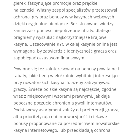
gierek, fascynujące promocje oraz prędkie
należności. Własny zespół specjalistów przetestował
ochrona, gry oraz bonusy w w kasynach webowych
dzięki oryginalne pieniądze. Bez stosownej wiedzy
zamierzasz ponieść niepotrzebne utraty, dlatego
pragniemy wyszukać najkorzystniejsze krajowe
kasyna. Oszacowanie KYC w całej kasynie online jest
wymagana, by zatwierdzić identyczność gracza oraz
zapobiegać oszustwom finansowym.
Powinno się też zainteresować na bonusy powitalne i
rabaty, jakie będą wielokrotnie wybitniej interesujące
przy nowatorskich kasynach, ażeby zatrzymywać
graczy. Świeże polskie kasyna są najczęściej zgodne
wraz z miejscowymi wzorami prawnymi, jak daje
poboczne poczucie chronienia gwoli internautów.
Podstawowy asortyment zależy od preferencji gracza,
albo prioritetyzują oni innowacyjność i ciekawe
bonusy proponowane za pośrednictwem nowatorskie
kasyna internetowego, lub przedkładają ochrona