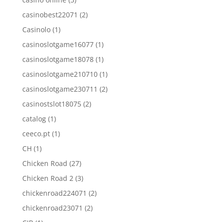
casinobest22071
(2)
Casinolo
(1)
casinoslotgame16077
(1)
casinoslotgame18078
(1)
casinoslotgame210710
(1)
casinoslotgame230711
(2)
casinostslot18075
(2)
catalog
(1)
ceeco.pt
(1)
CH
(1)
Chicken Road
(27)
Chicken Road 2
(3)
chickenroad224071
(2)
chickenroad23071
(2)