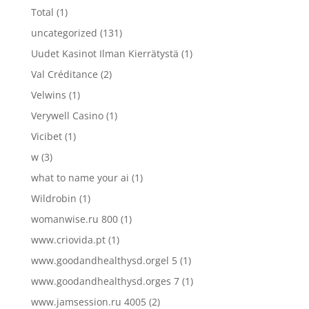
Total
(1)
uncategorized
(131)
Uudet Kasinot Ilman Kierrätystä
(1)
Val Créditance
(2)
Velwins
(1)
Verywell Casino
(1)
Vicibet
(1)
w
(3)
what to name your ai
(1)
Wildrobin
(1)
womanwise.ru 800
(1)
www.criovida.pt
(1)
www.goodandhealthysd.orgel 5
(1)
www.goodandhealthysd.orges 7
(1)
www.jamsession.ru 4005
(2)