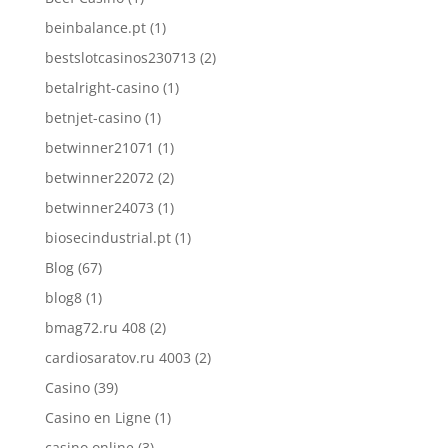
beinbalance.pt
(1)
bestslotcasinos230713
(2)
betalright-casino
(1)
betnjet-casino
(1)
betwinner21071
(1)
betwinner22072
(2)
betwinner24073
(1)
biosecindustrial.pt
(1)
Blog
(67)
blog8
(1)
bmag72.ru 408
(2)
cardiosaratov.ru 4003
(2)
Casino
(39)
Casino en Ligne
(1)
casino online
(3)