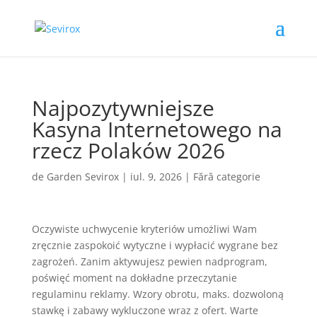
Najpozytywniejsze
Kasyna Internetowego na
rzecz Polaków 2026
de
Garden Sevirox
|
iul. 9, 2026
|
Fără categorie
Oczywiste uchwycenie kryteriów umożliwi Wam
zręcznie zaspokoić wytyczne i wypłacić wygrane bez
zagrożeń. Zanim aktywujesz pewien nadprogram,
poświęć moment na dokładne przeczytanie
regulaminu reklamy. Wzory obrotu, maks. dozwoloną
stawkę i zabawy wykluczone wraz z ofert. Warte