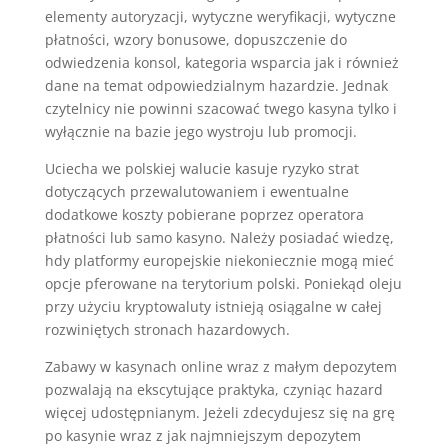
elementy autoryzacji, wytyczne weryfikacji, wytyczne
płatności, wzory bonusowe, dopuszczenie do
odwiedzenia konsol, kategoria wsparcia jak i również
dane na temat odpowiedzialnym hazardzie. Jednak
czytelnicy nie powinni szacować twego kasyna tylko i
wyłącznie na bazie jego wystroju lub promocji.
Uciecha we polskiej walucie kasuje ryzyko strat
dotyczących przewalutowaniem i ewentualne
dodatkowe koszty pobierane poprzez operatora
płatności lub samo kasyno. Należy posiadać wiedzę,
hdy platformy europejskie niekoniecznie mogą mieć
opcje pferowane na terytorium polski. Poniekąd oleju
przy użyciu kryptowaluty istnieją osiągalne w całej
rozwiniętych stronach hazardowych.
Zabawy w kasynach online wraz z małym depozytem
pozwalają na ekscytujące praktyka, czyniąc hazard
więcej udostępnianym. Jeżeli zdecydujesz się na grę
po kasynie wraz z jak najmniejszym depozytem