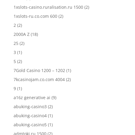
1xslots-casino.ruralisation.ru 1500
(2)
1xslots-ru.co.com 600
(2)
2
(2)
2000A Z
(18)
25
(2)
3
(1)
5
(2)
7Gold Casino 1200 – 1202
(1)
7kcasinojam.co.com 4004
(2)
9
(1)
a16z generative ai
(9)
abuking-casino3
(2)
abuking-casino4
(1)
abuking-casino5
(1)
admtoki.ru 1500
(2)