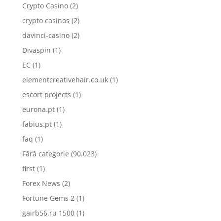
Crypto Casino
(2)
crypto casinos
(2)
davinci-casino
(2)
Divaspin
(1)
EC
(1)
elementcreativehair.co.uk
(1)
escort projects
(1)
eurona.pt
(1)
fabius.pt
(1)
faq
(1)
Fără categorie
(90.023)
first
(1)
Forex News
(2)
Fortune Gems 2
(1)
gairb56.ru 1500
(1)