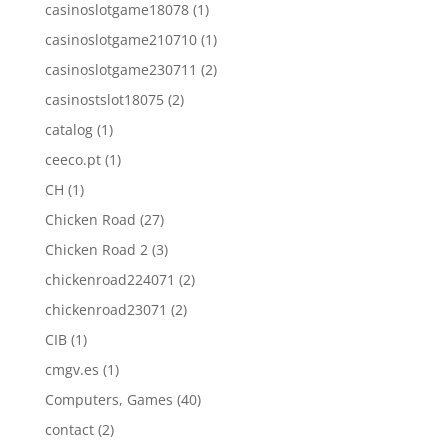
casinoslotgame18078
(1)
casinoslotgame210710
(1)
casinoslotgame230711
(2)
casinostslot18075
(2)
catalog
(1)
ceeco.pt
(1)
CH
(1)
Chicken Road
(27)
Chicken Road 2
(3)
chickenroad224071
(2)
chickenroad23071
(2)
CIB
(1)
cmgv.es
(1)
Computers, Games
(40)
contact
(2)