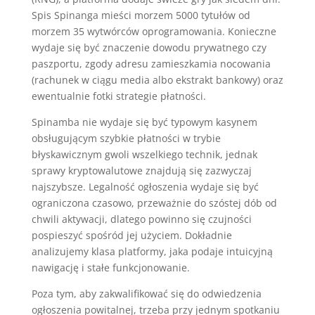
Spis Spinanga mieści morzem 5000 tytułów od
morzem 35 wytwórców oprogramowania. Konieczne
wydaje się być znaczenie dowodu prywatnego czy
paszportu, zgody adresu zamieszkamia nocowania
(rachunek w ciągu media albo ekstrakt bankowy) oraz
ewentualnie fotki strategie płatności.
Spinamba nie wydaje się być typowym kasynem
obsługującym szybkie płatności w trybie
błyskawicznym gwoli wszelkiego technik, jednak
sprawy kryptowalutowe znajdują się zazwyczaj
najszybsze. Legalność ogłoszenia wydaje się być
ograniczona czasowo, przeważnie do szóstej dób od
chwili aktywacji, dlatego powinno się czujności
pospieszyć spośród jej użyciem. Dokładnie
analizujemy klasa platformy, jaka podaje intuicyjną
nawigację i stałe funkcjonowanie.
Poza tym, aby zakwalifikować się do odwiedzenia
ogłoszenia powitalnej, trzeba przy jednym spotkaniu