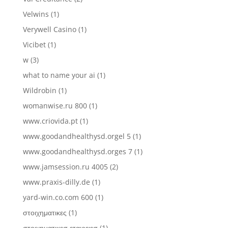
Velwins
(1)
Verywell Casino
(1)
Vicibet
(1)
w
(3)
what to name your ai
(1)
Wildrobin
(1)
womanwise.ru 800
(1)
www.criovida.pt
(1)
www.goodandhealthysd.orgel 5
(1)
www.goodandhealthysd.orges 7
(1)
www.jamsession.ru 4005
(2)
www.praxis-dilly.de
(1)
yard-win.co.com 600
(1)
στοιχηματικες
(1)
στοιχηματικεσ εταιρειεσ
(1)