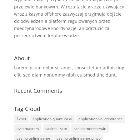
przelewie bankowym. W rezultacie gracze używający
wraz z kasyna offshore zazwyczaj przyjmują dojście
do odwiedzenia platform regulowanych przez
międzynarodowe koordynacje, an odrzucić za
pośrednictwem lokalne władze.
About
Lorem ipsum dolor sit amet, consectetuer adipiscing
elit, sed diam nonummy nibh euismod tincidunt.
Recent Comments
Tag Cloud
1xbet
application quantum ai
application val créditance
avia masters
casino lizaro
casino monsterwin
casino online game
casino online game pinco