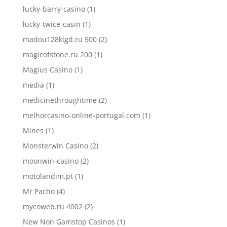
lucky-barry-casino
(1)
lucky-twice-casin
(1)
madou128klgd.ru 500
(2)
magicofstone.ru 200
(1)
Magius Casino
(1)
media
(1)
medicinethroughtime
(2)
melhorcasino-online-portugal.com
(1)
Mines
(1)
Monsterwin Casino
(2)
moonwin-casino
(2)
motolandim.pt
(1)
Mr Pacho
(4)
mycoweb.ru 4002
(2)
New Non Gamstop Casinos
(1)