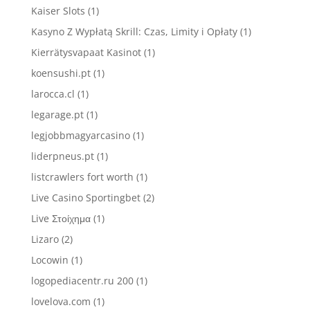
Kaiser Slots
(1)
Kasyno Z Wypłatą Skrill: Czas, Limity i Opłaty
(1)
Kierrätysvapaat Kasinot
(1)
koensushi.pt
(1)
larocca.cl
(1)
legarage.pt
(1)
legjobbmagyarcasino
(1)
liderpneus.pt
(1)
listcrawlers fort worth
(1)
Live Casino Sportingbet
(2)
Live Στοίχημα
(1)
Lizaro
(2)
Locowin
(1)
logopediacentr.ru 200
(1)
lovelova.com
(1)