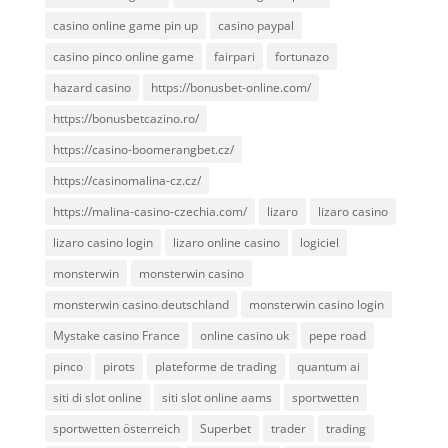
casino online game pin up
casino paypal
casino pinco online game
fairpari
fortunazo
hazard casino
https://bonusbet-online.com/
https://bonusbetcazino.ro/
https://casino-boomerangbet.cz/
https://casinomalina-cz.cz/
https://malina-casino-czechia.com/
lizaro
lizaro casino
lizaro casino login
lizaro online casino
logiciel
monsterwin
monsterwin casino
monsterwin casino deutschland
monsterwin casino login
Mystake casino France
online casino uk
pepe road
pinco
pirots
plateforme de trading
quantum ai
siti di slot online
siti slot online aams
sportwetten
sportwetten österreich
Superbet
trader
trading