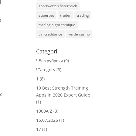
l
sportwetten österreich
Superbet
trader
trading
t
trading algorithmique
o
val créditance
verde casino
Categorii
! Без рубрики
(9)
!Category
(3)
1
(8)
10 Best Strength Training
co
Apps in 2026 Expert Guide
(1)
1000A Z
(3)
15.07.2026
(1)
17
(1)
k