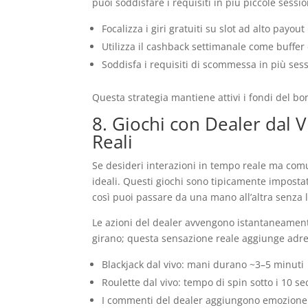
puoi soddisfare i requisiti in più piccole sessi
Focalizza i giri gratuiti su slot ad alto payout
Utilizza il cashback settimanale come buffer 
Soddisfa i requisiti di scommessa in più sess
Questa strategia mantiene attivi i fondi del b
8. Giochi con Dealer dal V
Reali
Se desideri interazioni in tempo reale ma comu
ideali. Questi giochi sono tipicamente impost
così puoi passare da una mano all’altra senza 
Le azioni del dealer avvengono istantaneamente
girano; questa sensazione reale aggiunge adre
Blackjack dal vivo: mani durano ~3–5 minuti
Roulette dal vivo: tempo di spin sotto i 10 s
I commenti del dealer aggiungono emozione 