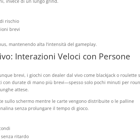
oni, invece di un lungo grind.
di rischio
ioni brevi
onus, mantenendo alta l’intensità del gameplay.
ivo: Interazioni Veloci con Persone
nque brevi, i giochi con dealer dal vivo come blackjack o roulette 
ati con durate di mano più brevi—spesso solo pochi minuti per ro
lunghe attese.
 sullo schermo mentre le carte vengono distribuite o le palline
nalina senza prolungare il tempo di gioco.
econdi
senza ritardo