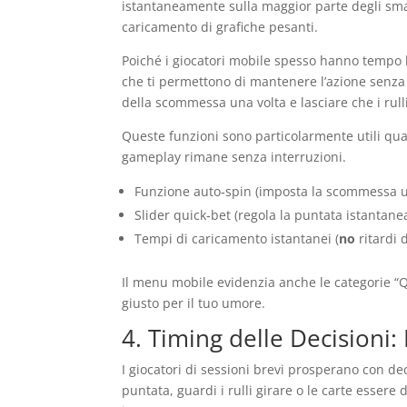
istantaneamente sulla maggior parte degli sma
caricamento di grafiche pesanti.
Poiché i giocatori mobile spesso hanno tempo l
che ti permettono di mantenere l’azione senza
della scommessa una volta e lasciare che i rull
Queste funzioni sono particolarmente utili qua
gameplay rimane senza interruzioni.
Funzione auto‑spin (imposta la scommessa u
Slider quick‑bet (regola la puntata istantan
Tempi di caricamento istantanei (
no
ritardi 
Il menu mobile evidenzia anche le categorie “Q
giusto per il tuo umore.
4. Timing delle Decisioni:
I giocatori di sessioni brevi prosperano con d
puntata, guardi i rulli girare o le carte essere