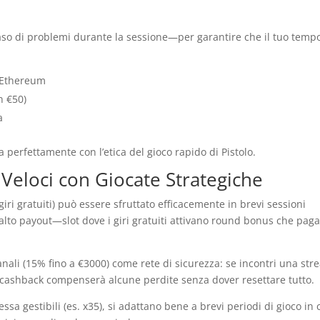
 caso di problemi durante la sessione—per garantire che il tuo temp
, Ethereum
in €50)
a
 perfettamente con l’etica del gioco rapido di Pistolo.
 Veloci con Giocate Strategiche
iri gratuiti) può essere sfruttato efficacemente in brevi sessioni
d alto payout—slot dove i giri gratuiti attivano round bonus che pag
nali (15% fino a €3000) come rete di sicurezza: se incontri una str
 cashback compenserà alcune perdite senza dover resettare tutto.
a gestibili (es. x35), si adattano bene a brevi periodi di gioco in 