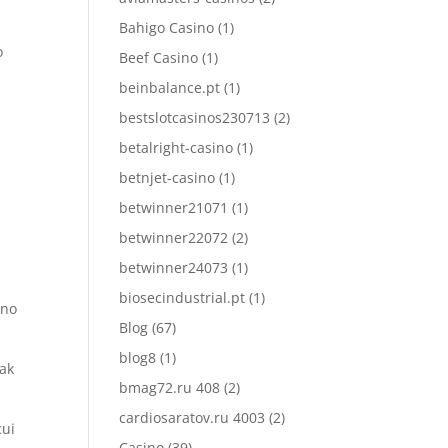
Bahigo Casino
(1)
o
Beef Casino
(1)
beinbalance.pt
(1)
bestslotcasinos230713
(2)
betalright-casino
(1)
betnjet-casino
(1)
betwinner21071
(1)
betwinner22072
(2)
betwinner24073
(1)
biosecindustrial.pt
(1)
ano
Blog
(67)
blog8
(1)
eak
bmag72.ru 408
(2)
cardiosaratov.ru 4003
(2)
cui
Casino
(39)