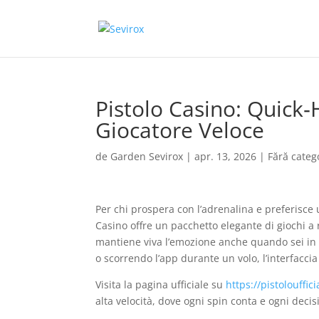
Pistolo Casino: Quick‑H
Giocatore Veloce
de
Garden Sevirox
|
apr. 13, 2026
|
Fără categ
Per chi prospera con l’adrenalina e preferisce 
Casino offre un pacchetto elegante di giochi a
mantiene viva l’emozione anche quando sei in
o scorrendo l’app durante un volo, l’interfaccia
Visita la pagina ufficiale su
https://pistolouffici
alta velocità, dove ogni spin conta e ogni decis