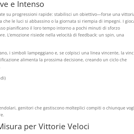
eve e Intenso
ate su progressioni rapide: stabilisci un obiettivo—forse una vittori
che le luci si abbassino o la giornata si riempia di impegni. I gioc
so pianificano il loro tempo intorno a pochi minuti di sforzo
re. L’emozione risiede nella velocità di feedback: un spin, una
rano, i simboli lampeggiano e, se colpisci una linea vincente, la vinc
ficazione alimenta la prossima decisione, creando un ciclo che
.
ndi)
endolari, genitori che gestiscono molteplici compiti o chiunque vog
re.
Misura per Vittorie Veloci