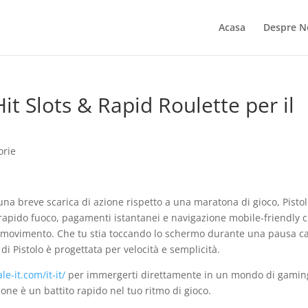
Acasa
Despre N
it Slots & Rapid Roulette per il
orie
una breve scarica di azione rispetto a una maratona di gioco, Pisto
 rapido fuoco, pagamenti istantanei e navigazione mobile-friendly 
 movimento. Che tu stia toccando lo schermo durante una pausa ca
 di Pistolo è progettata per velocità e semplicità.
ale-it.com/it-it/
per immergerti direttamente in un mondo di gamin
ione è un battito rapido nel tuo ritmo di gioco.