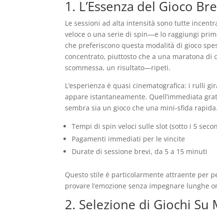
1. L’Essenza del Gioco Br
Le sessioni ad alta intensità sono tutte incentr
veloce o una serie di spin—e lo raggiungi prima 
che preferiscono questa modalità di gioco spes
concentrato, piuttosto che a una maratona di o
scommessa, un risultato—ripeti.
L’esperienza è quasi cinematografica: i rulli gi
appare istantaneamente. Quell’immediata grati
sembra sia un gioco che una mini‑sfida rapida
Tempi di spin veloci sulle slot (sotto i 5 seco
Pagamenti immediati per le vincite
Durate di sessione brevi, da 5 a 15 minuti
Questo stile è particolarmente attraente per p
provare l’emozione senza impegnare lunghe o
2. Selezione di Giochi Su 