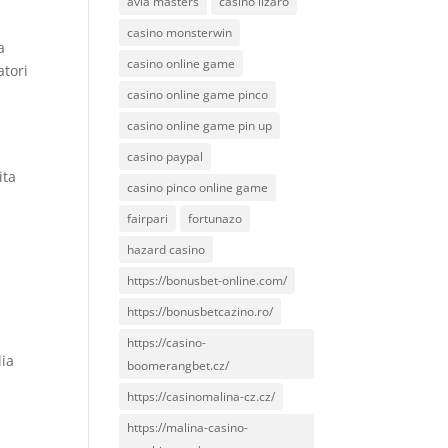
avia masters
casino lizaro
casino monsterwin
a
casino online game
atori
casino online game pinco
casino online game pin up
casino paypal
ita
casino pinco online game
fairpari
fortunazo
hazard casino
https://bonusbet-online.com/
https://bonusbetcazino.ro/
https://casino-
lia
boomerangbet.cz/
https://casinomalina-cz.cz/
https://malina-casino-