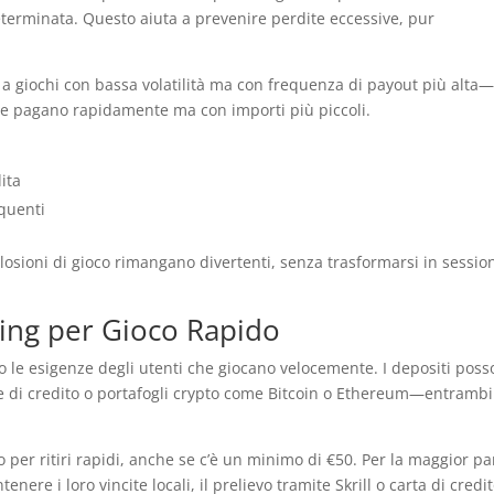
eterminata. Questo aiuta a prevenire perdite eccessive, pur
ai a giochi con bassa volatilità ma con frequenza di payout più alta
he pagano rapidamente ma con importi più piccoli.
ita
equenti
losioni di gioco rimangano divertenti, senza trasformarsi in sessio
king per Gioco Rapido
o le esigenze degli utenti che giocano velocemente. I depositi pos
te di credito o portafogli crypto come Bitcoin o Ethereum—entrambi
eo per ritiri rapidi, anche se c’è un minimo di €50. Per la maggior pa
nere i loro vincite locali, il prelievo tramite Skrill o carta di credi