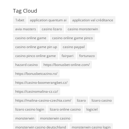
Tag Cloud
1xbet
application quantum ai
application val créditance
avia masters
casino lizaro
casino monsterwin
casino online game
casino online game pinco
casino online game pin up
casino paypal
casino pinco online game
fairpari
fortunazo
hazard casino
https://bonusbet-online.com/
https://bonusbetcazino.ro/
https://casino-boomerangbet.cz/
https://casinomalina-cz.cz/
https://malina-casino-czechia.com/
lizaro
lizaro casino
lizaro casino login
lizaro online casino
logiciel
monsterwin
monsterwin casino
monsterwin casino deutschland
monsterwin casino login