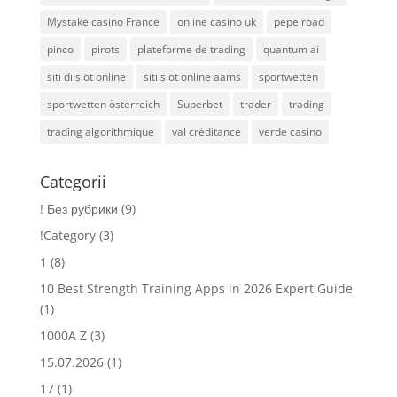
Mystake casino France
online casino uk
pepe road
pinco
pirots
plateforme de trading
quantum ai
siti di slot online
siti slot online aams
sportwetten
sportwetten österreich
Superbet
trader
trading
trading algorithmique
val créditance
verde casino
Categorii
! Без рубрики
(9)
!Category
(3)
1
(8)
10 Best Strength Training Apps in 2026 Expert Guide
(1)
1000A Z
(3)
15.07.2026
(1)
17
(1)