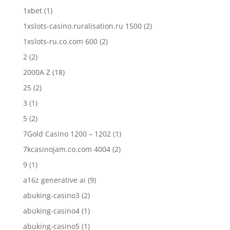
1xbet
(1)
1xslots-casino.ruralisation.ru 1500
(2)
1xslots-ru.co.com 600
(2)
2
(2)
2000A Z
(18)
25
(2)
3
(1)
5
(2)
7Gold Casino 1200 – 1202
(1)
7kcasinojam.co.com 4004
(2)
9
(1)
a16z generative ai
(9)
abuking-casino3
(2)
abuking-casino4
(1)
abuking-casino5
(1)