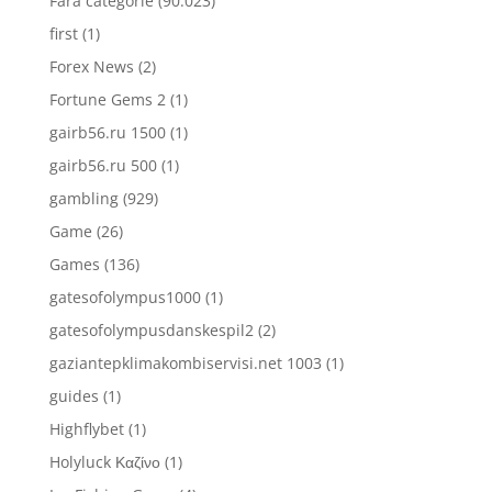
Fără categorie
(90.023)
first
(1)
Forex News
(2)
Fortune Gems 2
(1)
gairb56.ru 1500
(1)
gairb56.ru 500
(1)
gambling
(929)
Game
(26)
Games
(136)
gatesofolympus1000
(1)
gatesofolympusdanskespil2
(2)
gaziantepklimakombiservisi.net 1003
(1)
guides
(1)
Highflybet
(1)
Holyluck Καζίνο
(1)