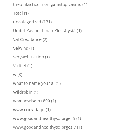
thepinkschool non gamstop casino
(1)
Total
(1)
uncategorized
(131)
Uudet Kasinot Ilman Kierrätystä
(1)
Val Créditance
(2)
Velwins
(1)
Verywell Casino
(1)
Vicibet
(1)
w
(3)
what to name your ai
(1)
Wildrobin
(1)
womanwise.ru 800
(1)
www.criovida.pt
(1)
www.goodandhealthysd.orgel 5
(1)
www.goodandhealthysd.orges 7
(1)