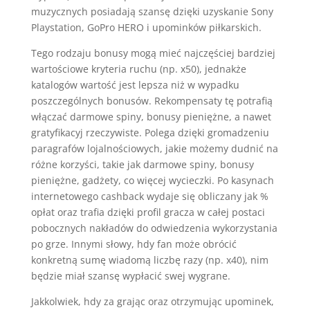
muzycznych posiadają szansę dzięki uzyskanie Sony
Playstation, GoPro HERO i upominków piłkarskich.
Tego rodzaju bonusy mogą mieć najczęściej bardziej
wartościowe kryteria ruchu (np. x50), jednakże
katalogów wartość jest lepsza niż w wypadku
poszczególnych bonusów. Rekompensaty tę potrafią
włączać darmowe spiny, bonusy pieniężne, a nawet
gratyfikacyj rzeczywiste. Polega dzięki gromadzeniu
paragrafów lojalnościowych, jakie możemy dudnić na
różne korzyści, takie jak darmowe spiny, bonusy
pieniężne, gadżety, co więcej wycieczki. Po kasynach
internetowego cashback wydaje się obliczany jak %
opłat oraz trafia dzięki profil gracza w całej postaci
pobocznych nakładów do odwiedzenia wykorzystania
po grze. Innymi słowy, hdy fan może obrócić
konkretną sumę wiadomą liczbę razy (np. x40), nim
będzie miał szansę wypłacić swej wygrane.
Jakkolwiek, hdy za grając oraz otrzymując upominek,