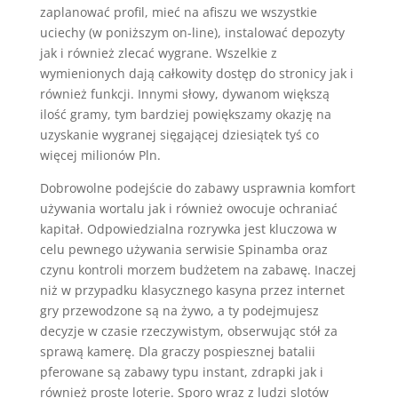
zaplanować profil, mieć na afiszu we wszystkie
uciechy (w poniższym on-line), instalować depozyty
jak i również zlecać wygrane. Wszelkie z
wymienionych dają całkowity dostęp do stronicy jak i
również funkcji. Innymi słowy, dywanom większą
ilość gramy, tym bardziej powiększamy okazję na
uzyskanie wygranej sięgającej dziesiątek tyś co
więcej milionów Pln.
Dobrowolne podejście do zabawy usprawnia komfort
używania wortalu jak i również owocuje ochraniać
kapitał. Odpowiedzialna rozrywka jest kluczowa w
celu pewnego używania serwisie Spinamba oraz
czynu kontroli morzem budżetem na zabawę. Inaczej
niż w przypadku klasycznego kasyna przez internet
gry przewodzone są na żywo, a ty podejmujesz
decyzje w czasie rzeczywistym, obserwując stół za
sprawą kamerę. Dla graczy pospiesznej batalii
pferowane są zabawy typu instant, zdrapki jak i
również proste loterie. Sporo wraz z ludzi slotów