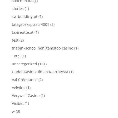
stoichimata
(1)
stories
(1)
swtbuilding.pt
(1)
tatagroekspo.ru 4001
(2)
taxireutte.at
(1)
test
(2)
thepinkschool non gamstop casino
(1)
Total
(1)
uncategorized
(131)
Uudet Kasinot Ilman Kierrätystä
(1)
Val Créditance
(2)
Velwins
(1)
Verywell Casino
(1)
Vicibet
(1)
w
(3)