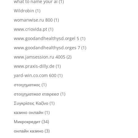
what to name your ai
(1)
Wildrobin
(1)
womanwise.ru 800
(1)
www.criovida.pt
(1)
www.goodandhealthysd.orgel 5
(1)
www.goodandhealthysd.orges 7
(1)
www.jamsession.ru 4005
(2)
www.praxis-dilly.de
(1)
yard-win.co.com 600
(1)
στοιχηματικες
(1)
στοιχηματικεσ εταιρειεσ
(1)
Συγκρίσεις Καζίνο
(1)
казино онлайн
(1)
Микрокредит
(34)
онлайн казино
(3)