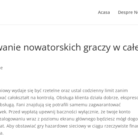
Acasa
Despre N
wanie nowatorskich graczy w cał
ie
iowy wydaje się być rzetelne oraz ustal codzienny limit zanim
wać całokształt na kontrolą. Obsługa klienta działa dobrze, ekspre
obsługą. Fani znajdują się potrafili samemu zagwarantować
k. Przed wypłatą upewnij baczności wyłącznie, że twoje konto
zalogowaniu wraz z poziomu ekranu głównego będziesz mógł dogo
t. Aby obstawiać gry hazardowe sieciowy w ciągu rzeczywiste fina
a.