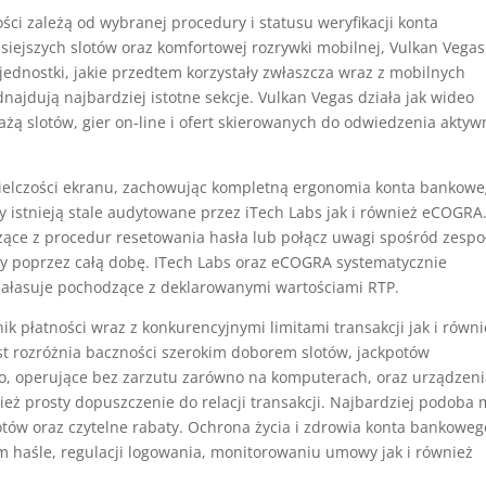
ści zależą od wybranej procedury i statusu weryfikacji konta
isiejszych slotów oraz komfortowej rozrywki mobilnej, Vulkan Vegas
jednostki, jakie przedtem korzystały zwłaszcza wraz z mobilnych
jdują najbardziej istotne sekcje. Vulkan Vegas działa jak wideo
ą slotów, gier on-line i ofert skierowanych do odwiedzenia akty
zielczości ekranu, zachowując kompletną ergonomia konta bankowe
wy istnieją stale audytowane przez iTech Labs jak i również eCOGRA
dzące z procedur resetowania hasła lub połącz uwagi spośród zesp
pny poprzez całą dobę. ITech Labs oraz eCOGRA systematycznie
c hałasuje pochodzące z deklarowanymi wartościami RTP.
nik płatności wraz z konkurencyjnymi limitami transakcji jak i równ
st rozróżnia baczności szerokim doborem slotów, jackpotów
wo, operujące bez zarzutu zarówno na komputerach, oraz urządzen
ież prosty dopuszczenie do relacji transakcji. Najbardziej podoba
otów oraz czytelne rabaty. Ochrona życia i zdrowia konta bankoweg
m haśle, regulacji logowania, monitorowaniu umowy jak i również