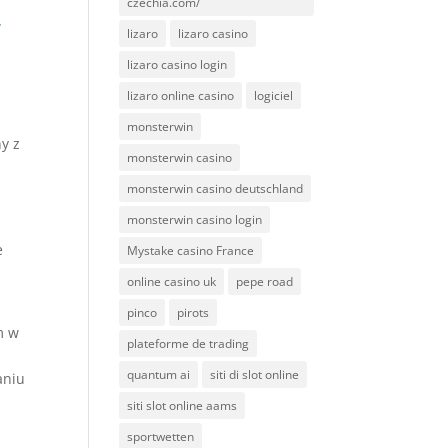
czechia.com/
/
lizaro
lizaro casino
lizaro casino login
lizaro online casino
logiciel
monsterwin
y z
monsterwin casino
monsterwin casino deutschland
monsterwin casino login
e
Mystake casino France
online casino uk
pepe road
pinco
pirots
m w
plateforme de trading
quantum ai
siti di slot online
aniu
siti slot online aams
sportwetten