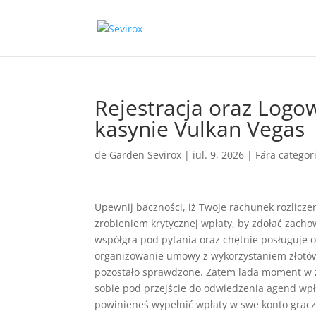
Rejestracja oraz Logo
kasynie Vulkan Vegas
de
Garden Sevirox
|
iul. 9, 2026
|
Fără categor
Upewnij baczności, iż Twoje rachunek rozliczen
zrobieniem krytycznej wpłaty, by zdołać zacho
współgra pod pytania oraz chętnie posługuje 
organizowanie umowy z wykorzystaniem złotówe
pozostało sprawdzone. Zatem lada moment w 
sobie pod przejście do odwiedzenia agend wpła
powinieneś wypełnić wpłaty w swe konto gracz