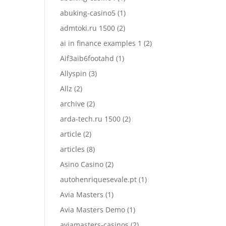
abuking-casino5
(1)
admtoki.ru 1500
(2)
ai in finance examples 1
(2)
Aif3aib6footahd
(1)
Allyspin
(3)
Allz
(2)
archive
(2)
arda-tech.ru 1500
(2)
article
(2)
articles
(8)
Asino Casino
(2)
autohenriquesevale.pt
(1)
Avia Masters
(1)
Avia Masters Demo
(1)
aviamasters-casinos
(2)