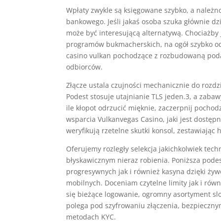
Wpłaty zwykle są księgowane szybko, a należno
bankowego. Jeśli jakaś osoba szuka głównie dz
może być interesującą alternatywą. Chociażby 
programów bukmacherskich, na ogół szybko odna
casino vulkan pochodzące z rozbudowaną podaż
odbiorców.
Złącze ustala czujności mechanicznie do rozd
Podest stosuje utajnianie TLS jeden.3, a zaba
ile kłopot odrzucić mięknie, zaczerpnij pocho
wsparcia Vulkanvegas Casino, jaki jest dostę
weryfikują rzetelne skutki konsol, zestawiają
Oferujemy rozległy selekcja jakichkolwiek tech
błyskawicznym nieraz robienia. Poniższa pode
progresywnych jak i również kasyna dzięki ży
mobilnych. Doceniam czytelne limity jak i równ
się bieżące logowanie, ogromny asortyment sl
polega pod szyfrowaniu złączenia, bezpieczny
metodach KYC.