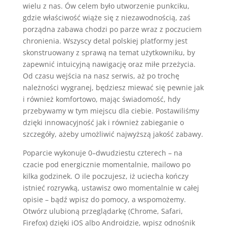
wielu z nas. Ów celem było utworzenie punkciku,
gdzie właściwość wiąże się z niezawodnością, zaś
porządna zabawa chodzi po parze wraz z poczuciem
chronienia. Wszyscy detal polskiej platformy jest
skonstruowany z sprawą na temat użytkowniku, by
zapewnić intuicyjną nawigację oraz miłe przeżycia.
Od czasu wejścia na nasz serwis, aż po trochę
należności wygranej, będziesz miewać się pewnie jak
i również komfortowo, mając świadomość, hdy
przebywamy w tym miejscu dla ciebie. Postawiliśmy
dzięki innowacyjność jak i również zabieganie o
szczegóły, ażeby umożliwić najwyższą jakość zabawy.
Poparcie wykonuje 0–dwudziestu czterech – na
czacie pod energicznie momentalnie, mailowo po
kilka godzinek. O ile poczujesz, iż uciecha kończy
istnieć rozrywką, ustawisz owo momentalnie w całej
opisie – bądź wpisz do pomocy, a wspomożemy.
Otwórz ulubioną przeglądarkę (Chrome, Safari,
Firefox) dzięki iOS albo Androidzie, wpisz odnośnik