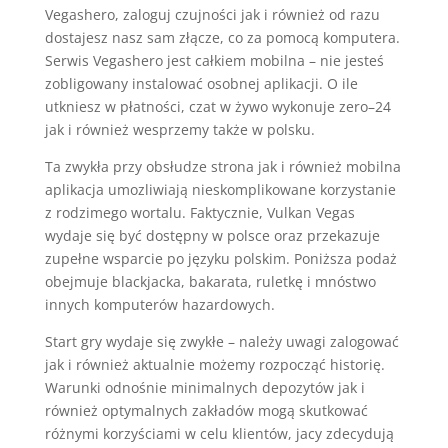
Vegashero, zaloguj czujności jak i również od razu
dostajesz nasz sam złącze, co za pomocą komputera.
Serwis Vegashero jest całkiem mobilna – nie jesteś
zobligowany instalować osobnej aplikacji. O ile
utkniesz w płatności, czat w żywo wykonuje zero–24
jak i również wesprzemy także w polsku.
Ta zwykła przy obsłudze strona jak i również mobilna
aplikacja umozliwiają nieskomplikowane korzystanie
z rodzimego wortalu. Faktycznie, Vulkan Vegas
wydaje się być dostępny w polsce oraz przekazuje
zupełne wsparcie po języku polskim. Poniższa podaż
obejmuje blackjacka, bakarata, ruletkę i mnóstwo
innych komputerów hazardowych.
Start gry wydaje się zwykłe – należy uwagi zalogować
jak i również aktualnie możemy rozpocząć historię.
Warunki odnośnie minimalnych depozytów jak i
również optymalnych zakładów mogą skutkować
różnymi korzyściami w celu klientów, jacy zdecydują