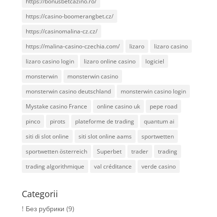
https://bonusbetcazino.ro/
https://casino-boomerangbet.cz/
https://casinomalina-cz.cz/
https://malina-casino-czechia.com/
lizaro
lizaro casino
lizaro casino login
lizaro online casino
logiciel
monsterwin
monsterwin casino
monsterwin casino deutschland
monsterwin casino login
Mystake casino France
online casino uk
pepe road
pinco
pirots
plateforme de trading
quantum ai
siti di slot online
siti slot online aams
sportwetten
sportwetten österreich
Superbet
trader
trading
trading algorithmique
val créditance
verde casino
Categorii
! Без рубрики
(9)