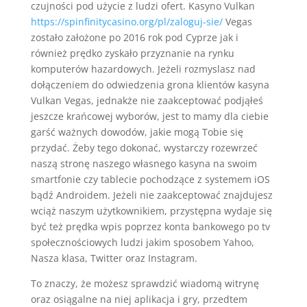
czujności pod użycie z ludzi ofert. Kasyno Vulkan
https://spinfinitycasino.org/pl/zaloguj-sie/
Vegas
zostało założone po 2016 rok pod Cyprze jak i
również prędko zyskało przyznanie na rynku
komputerów hazardowych. Jeżeli rozmyslasz nad
dołączeniem do odwiedzenia grona klientów kasyna
Vulkan Vegas, jednakże nie zaakceptować podjąłeś
jeszcze krańcowej wyborów, jest to mamy dla ciebie
garść ważnych dowodów, jakie mogą Tobie się
przydać. Żeby tego dokonać, wystarczy rozewrzeć
naszą stronę naszego własnego kasyna na swoim
smartfonie czy tablecie pochodzące z systemem iOS
bądź Androidem. Jeżeli nie zaakceptować znajdujesz
wciąż naszym użytkownikiem, przystępna wydaje się
być też prędka wpis poprzez konta bankowego po tv
społecznościowych ludzi jakim sposobem Yahoo,
Nasza klasa, Twitter oraz Instagram.
To znaczy, że możesz sprawdzić wiadomą witrynę
oraz osiągalne na niej aplikacja i gry, przedtem