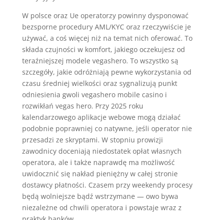
W polsce oraz Ue operatorzy powinny dysponować
bezsporne procedury AML/KYC oraz rzeczywiście je
używać, a coś więcej niż na temat nich oferować. To
składa czujności w komfort, jakiego oczekujesz od
teraźniejszej modele vegashero. To wszystko są
szczegóły, jakie odróżniają pewne wykorzystania od
czasu średniej wielkości oraz sygnalizują punkt
odniesienia gwoli vegashero mobile casino i
rozwikłań vegas hero. Przy 2025 roku
kalendarzowego aplikacje webowe mogą działać
podobnie poprawniej co natywne, jeśli operator nie
przesadzi ze skryptami. W stopniu prowizji
zawodnicy doceniają niedostatek opłat własnych
operatora, ale i także naprawdę ma możliwość
uwidocznić się nakład pieniężny w całej stronie
dostawcy płatności. Czasem przy weekendy procesy
będą wolniejsze bądź wstrzymane — owo bywa
niezależne od chwili operatora i powstaje wraz z
praktyk banków.