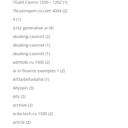
7Gold Casino 1200 – 1202
(1)
7kcasinojam.co.com 4004
(2)
9
(1)
a16z generative ai
(9)
abuking-casino3
(2)
abuking-casino4
(1)
abuking-casino5
(1)
admtoki.ru 1500
(2)
ai in finance examples 1
(2)
Aif3aib6footahd
(1)
Allyspin
(3)
Allz
(2)
archive
(2)
arda-tech.ru 1500
(2)
article
(2)