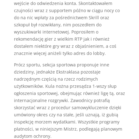
wejście do odwiedzenia konta. Skontaktowałem
czujności wraz z supportem późno w ciągu nocy co
do na nic wpłaty za pośrednictwem Skrill oraz
szkopuł był rozwikłany, nim poszedłem do
wyszukiwarki internetowej. Poprosiłem o
rekomendację gier z wielkim RTP jak i również
dostałem niektóre gry wraz z objaśnieniem, a coś
znacznie więcej aniżeli tylko adres do lobby.
Prócz sportu, sekcja sportowa proponuje inne
dziedziny, jednakże Ekstraklasa pozostaje
nadrzędnym częścią na rzecz rodzimych
użytkowników. Kula nożna przesądza 1-wszy słup
ogłoszenia sportowej, obejmując również ligę tą, oraz
internacjonalne rozgrywki. Zawodnicy potrafią
skorzystać wraz z procedur samowykluczenie dzięki
umówiony okres czy na stałe, jeśli uznają, iż gubią
inspekcję morzem wydatkami. Wszystkie programy
płatności, w niniejszym Mistrz, podlegają planowym
audytom ochrony.