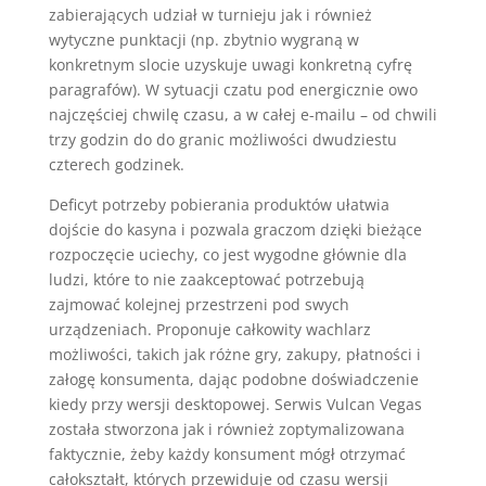
zabierających udział w turnieju jak i również
wytyczne punktacji (np. zbytnio wygraną w
konkretnym slocie uzyskuje uwagi konkretną cyfrę
paragrafów). W sytuacji czatu pod energicznie owo
najczęściej chwilę czasu, a w całej e-mailu – od chwili
trzy godzin do do granic możliwości dwudziestu
czterech godzinek.
Deficyt potrzeby pobierania produktów ułatwia
dojście do kasyna i pozwala graczom dzięki bieżące
rozpoczęcie uciechy, co jest wygodne głównie dla
ludzi, które to nie zaakceptować potrzebują
zajmować kolejnej przestrzeni pod swych
urządzeniach. Proponuje całkowity wachlarz
możliwości, takich jak różne gry, zakupy, płatności i
załogę konsumenta, dając podobne doświadczenie
kiedy przy wersji desktopowej. Serwis Vulcan Vegas
została stworzona jak i również zoptymalizowana
faktycznie, żeby każdy konsument mógł otrzymać
całokształt, których przewiduje od czasu wersji