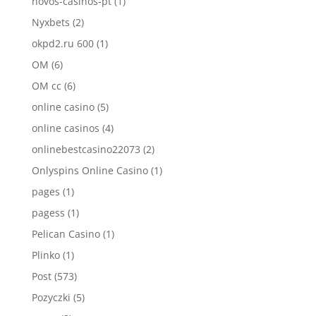
novos-casinos-pt
(1)
Nyxbets
(2)
okpd2.ru 600
(1)
OM
(6)
OM cc
(6)
online casino
(5)
online casinos
(4)
onlinebestcasino22073
(2)
Onlyspins Online Casino
(1)
pages
(1)
pagess
(1)
Pelican Casino
(1)
Plinko
(1)
Post
(573)
Pozyczki
(5)