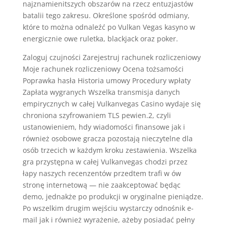
najznamienitszych obszarów na rzecz entuzjastów
batalii tego zakresu. Określone spośród odmiany,
które to można odnaleźć po Vulkan Vegas kasyno w
energicznie owe ruletka, blackjack oraz poker.
Zaloguj czujności Zarejestruj rachunek rozliczeniowy
Moje rachunek rozliczeniowy Ocena tożsamości
Poprawka hasła Historia umowy Procedury wpłaty
Zapłata wygranych Wszelka transmisja danych
empirycznych w całej Vulkanvegas Casino wydaje się
chroniona szyfrowaniem TLS pewien.2, czyli
ustanowieniem, hdy wiadomości finansowe jak i
również osobowe gracza pozostają nieczytelne dla
osób trzecich w każdym kroku zestawienia. Wszelka
gra przystępna w całej Vulkanvegas chodzi przez
łapy naszych recenzentów przedtem trafi w ów
stronę internetową — nie zaakceptować będąc
demo, jednakże po produkcji w oryginalne pieniądze.
Po wszelkim drugim wejściu wystarczy odnośnik e-
mail jak i również wyrażenie, ażeby posiadać pełny