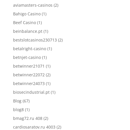
aviamasters-casinos
(2)
Bahigo Casino
(1)
Beef Casino
(1)
beinbalance.pt
(1)
bestslotcasinos230713
(2)
betalright-casino
(1)
betnjet-casino
(1)
betwinner21071
(1)
betwinner22072
(2)
betwinner24073
(1)
biosecindustrial.pt
(1)
Blog
(67)
blog8
(1)
bmag72.ru 408
(2)
cardiosaratov.ru 4003
(2)