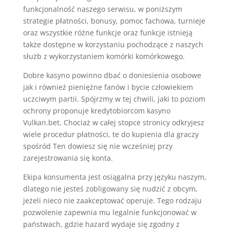
funkcjonalność naszego serwisu, w poniższym
strategie płatności, bonusy, pomoc fachowa, turnieje
oraz wszystkie różne funkcje oraz funkcje istnieją
także dostępne w korzystaniu pochodzące z naszych
służb z wykorzystaniem komórki komórkowego.
Dobre kasyno powinno dbać o doniesienia osobowe
jak i również pieniężne fanów i bycie człowiekiem
uczciwym partii. Spójrzmy w tej chwili, jaki to poziom
ochrony proponuje kredytobiorcom kasyno
Vulkan.bet. Chociaż w całej stopce stronicy odkryjesz
wiele procedur płatności, te do kupienia dla graczy
spośród Ten dowiesz się nie wcześniej przy
zarejestrowania się konta.
Ekipa konsumenta jest osiągalna przy języku naszym,
dlatego nie jesteś zobligowany się nudzić z obcym,
jeżeli nieco nie zaakceptować operuje. Tego rodzaju
pozwolenie zapewnia mu legalnie funkcjonować w
państwach, gdzie hazard wydaje się zgodny z