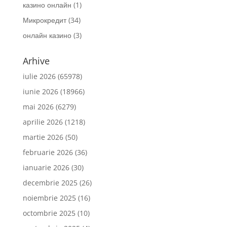
казино онлайн
(1)
Микрокредит
(34)
онлайн казино
(3)
Arhive
iulie 2026
(65978)
iunie 2026
(18966)
mai 2026
(6279)
aprilie 2026
(1218)
martie 2026
(50)
februarie 2026
(36)
ianuarie 2026
(30)
decembrie 2025
(26)
noiembrie 2025
(16)
octombrie 2025
(10)