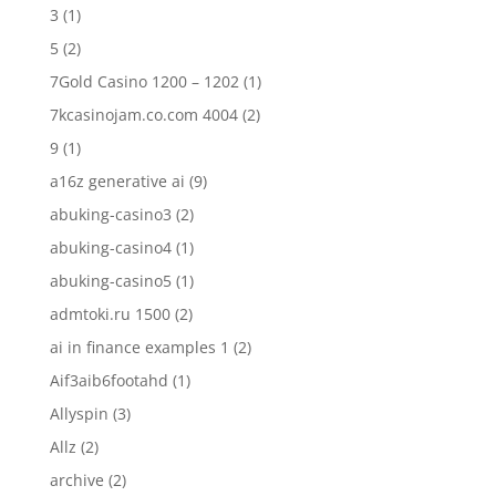
3
(1)
5
(2)
7Gold Casino 1200 – 1202
(1)
7kcasinojam.co.com 4004
(2)
9
(1)
a16z generative ai
(9)
abuking-casino3
(2)
abuking-casino4
(1)
abuking-casino5
(1)
admtoki.ru 1500
(2)
ai in finance examples 1
(2)
Aif3aib6footahd
(1)
Allyspin
(3)
Allz
(2)
archive
(2)