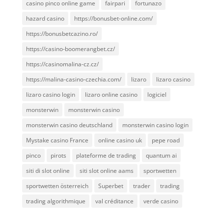
casino pinco online game
fairpari
fortunazo
hazard casino
https://bonusbet-online.com/
https://bonusbetcazino.ro/
https://casino-boomerangbet.cz/
https://casinomalina-cz.cz/
https://malina-casino-czechia.com/
lizaro
lizaro casino
lizaro casino login
lizaro online casino
logiciel
monsterwin
monsterwin casino
monsterwin casino deutschland
monsterwin casino login
Mystake casino France
online casino uk
pepe road
pinco
pirots
plateforme de trading
quantum ai
siti di slot online
siti slot online aams
sportwetten
sportwetten österreich
Superbet
trader
trading
trading algorithmique
val créditance
verde casino