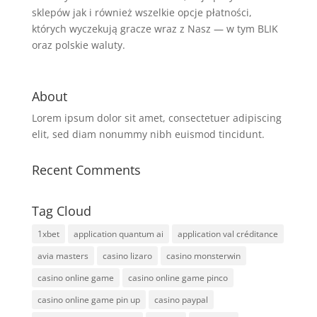
sklepów jak i również wszelkie opcje płatności,
których wyczekują gracze wraz z Nasz — w tym BLIK
oraz polskie waluty.
About
Lorem ipsum dolor sit amet, consectetuer adipiscing
elit, sed diam nonummy nibh euismod tincidunt.
Recent Comments
Tag Cloud
1xbet
application quantum ai
application val créditance
avia masters
casino lizaro
casino monsterwin
casino online game
casino online game pinco
casino online game pin up
casino paypal