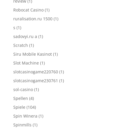
review
(1)
Robocat Casino
(1)
ruralisation.ru 1500
(1)
s
(1)
sadovyi.ru a
(1)
Scratch
(1)
Siru Mobile Kasinot
(1)
Slot Machine
(1)
slotcasinogame220760
(1)
slotcasinogame230761
(1)
sol-casino
(1)
Spellen
(4)
Spiele
(104)
Spin Winera
(1)
Spinmills
(1)