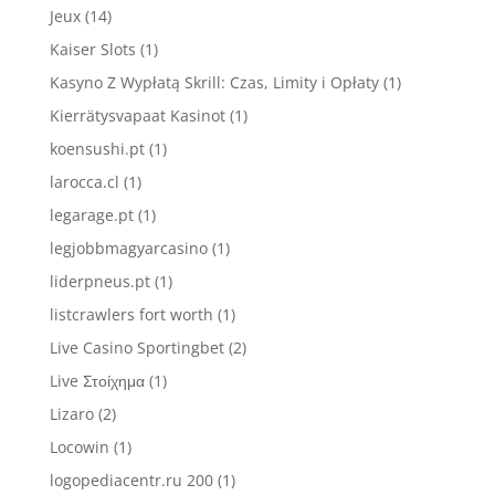
Jeux
(14)
Kaiser Slots
(1)
Kasyno Z Wypłatą Skrill: Czas, Limity i Opłaty
(1)
Kierrätysvapaat Kasinot
(1)
koensushi.pt
(1)
larocca.cl
(1)
legarage.pt
(1)
legjobbmagyarcasino
(1)
liderpneus.pt
(1)
listcrawlers fort worth
(1)
Live Casino Sportingbet
(2)
Live Στοίχημα
(1)
Lizaro
(2)
Locowin
(1)
logopediacentr.ru 200
(1)