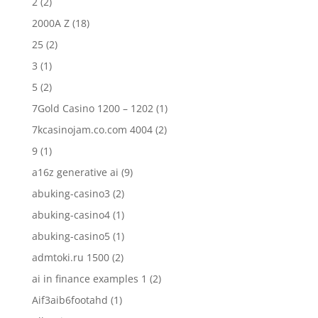
2
(2)
2000A Z
(18)
25
(2)
3
(1)
5
(2)
7Gold Casino 1200 – 1202
(1)
7kcasinojam.co.com 4004
(2)
9
(1)
a16z generative ai
(9)
abuking-casino3
(2)
abuking-casino4
(1)
abuking-casino5
(1)
admtoki.ru 1500
(2)
ai in finance examples 1
(2)
Aif3aib6footahd
(1)