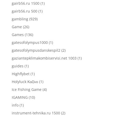
gairb56.ru 1500
(1)
gairb56.ru 500
(1)
gambling
(929)
Game
(26)
Games
(136)
gatesofolympus1000
(1)
gatesofolympusdanskespil2
(2)
gaziantepklimakombiservisi.net 1003
(1)
guides
(1)
Highflybet
(1)
Holyluck Καζίνο
(1)
Ice Fishing Game
(4)
IGAMING
(10)
info
(1)
instrument-tehnika.ru 1500
(2)