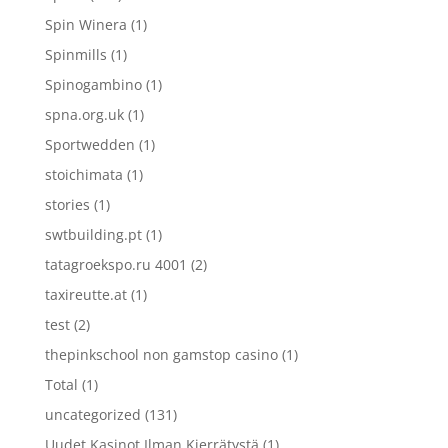
Spin Winera
(1)
Spinmills
(1)
Spinogambino
(1)
spna.org.uk
(1)
Sportwedden
(1)
stoichimata
(1)
stories
(1)
swtbuilding.pt
(1)
tatagroekspo.ru 4001
(2)
taxireutte.at
(1)
test
(2)
thepinkschool non gamstop casino
(1)
Total
(1)
uncategorized
(131)
Uudet Kasinot Ilman Kierrätystä
(1)