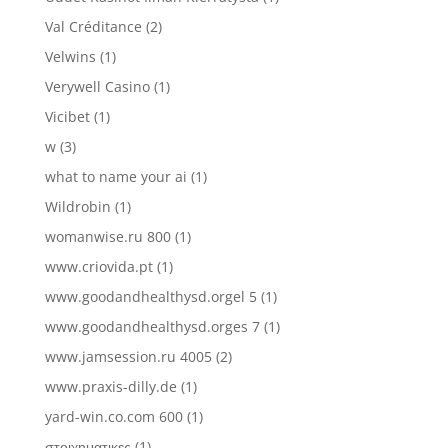
Val Créditance
(2)
Velwins
(1)
Verywell Casino
(1)
Vicibet
(1)
w
(3)
what to name your ai
(1)
Wildrobin
(1)
womanwise.ru 800
(1)
www.criovida.pt
(1)
www.goodandhealthysd.orgel 5
(1)
www.goodandhealthysd.orges 7
(1)
www.jamsession.ru 4005
(2)
www.praxis-dilly.de
(1)
yard-win.co.com 600
(1)
στοιχηματικες
(1)