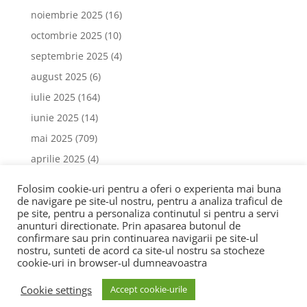
noiembrie 2025
(16)
octombrie 2025
(10)
septembrie 2025
(4)
august 2025
(6)
iulie 2025
(164)
iunie 2025
(14)
mai 2025
(709)
aprilie 2025
(4)
martie 2025
(3)
Folosim cookie-uri pentru a oferi o experienta mai buna
februarie 2025
(4)
de navigare pe site-ul nostru, pentru a analiza traficul de
pe site, pentru a personaliza continutul si pentru a servi
anunturi directionate. Prin apasarea butonul de
confirmare sau prin continuarea navigarii pe site-ul
nostru, sunteti de acord ca site-ul nostru sa stocheze
cookie-uri in browser-ul dumneavoastra
Copyright www.realizare-site-web.com © 2021 All right
Cookie settings
Accept cookie-urile
reserved! S.C SEVIROX SRL / CUI: 38735204