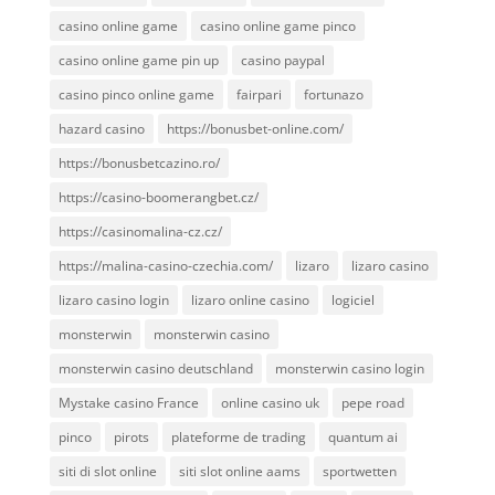
casino online game
casino online game pinco
casino online game pin up
casino paypal
casino pinco online game
fairpari
fortunazo
hazard casino
https://bonusbet-online.com/
https://bonusbetcazino.ro/
https://casino-boomerangbet.cz/
https://casinomalina-cz.cz/
https://malina-casino-czechia.com/
lizaro
lizaro casino
lizaro casino login
lizaro online casino
logiciel
monsterwin
monsterwin casino
monsterwin casino deutschland
monsterwin casino login
Mystake casino France
online casino uk
pepe road
pinco
pirots
plateforme de trading
quantum ai
siti di slot online
siti slot online aams
sportwetten