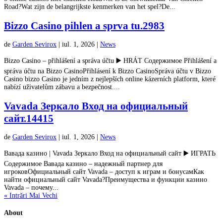
Road?Wat zijn de belangrijkste kenmerken van het spel?De...
Bizzo Casino pihlen a sprva tu.2983
de
Garden Sevirox
|
iul. 1, 2026
|
News
Bizzo Casino – přihlášení a správa účtu ▶️ HRÁT Содержимое Přihlášení a
správa účtu na Bizzo CasinoPřihlásení k Bizzo CasinoSpráva účtu v Bizzo
Casino bizzo Casino je jedním z nejlepších online kázerních platform, které
nabízí uživatelům zábavu a bezpečnost....
Vavada Зеркало Вход на официальный
сайт.14415
de
Garden Sevirox
|
iul. 1, 2026
|
News
Вавада казино | Vavada Зеркало Вход на официальный сайт ▶️ ИГРАТЬ
Содержимое Вавада казино – надежный партнер для
игроковОфициальный сайт Vavada – доступ к играм и бонусамКак
найти официальный сайт Vavada?Преимущества и функции казино
Vavada – почему...
« Intrări Mai Vechi
About