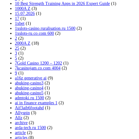
10 Best Strength Training Apps in 2026 Expert Guide
(1)
1000A Z
(3)
15.07.2026
(1)
17
(1)
1xbet
(1)
1xslots-casino.ruralisation.ru 1500
(2)
1xslots-ru.co.com 600
(2)
2
(2)
2000A Z
(18)
25
(2)
3
(1)
5
(2)
7Gold Casino 1200 – 1202
(1)
7kcasinojam.co.com 4004
(2)
9
(1)
a16z generative ai
(9)
abuking-casino3
(2)
abuking-casino4
(1)
abuking-casino5
(1)
admtoki.ru 1500
(2)
ai in finance examples 1
(2)
Aif3aib6footahd
(1)
Allyspin
(3)
Allz
(2)
archive
(2)
arda-tech.ru 1500
(2)
article
(2)
articles
(8)