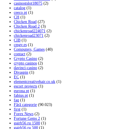
casinostslot18075
(2)
catalog
(1)
ceeco.pt
(1)
CH
(1)
Chicken Road
(27)
Chicken Road 2
(3)
chickenroad224071
(2)
chickenroad23071
(2)
CIB
(1)
cmgv.es
(1)
Computers, Games
(40)
contact
(2)
Crypto Casino
(2)
crypto casinos
(2)
davinci-casino
(2)
Divaspin
(1)
EC
(1)
elementcreativehair.co.uk
(1)
escort projects
(1)
eurona.pt
(1)
fabius.pt
(1)
faq
(1)
Fără categorie
(90.023)
first
(1)
Forex News
(2)
Fortune Gems 2
(1)
gairb56.ru 1500
(1)
gairb56.ru 500
(1)