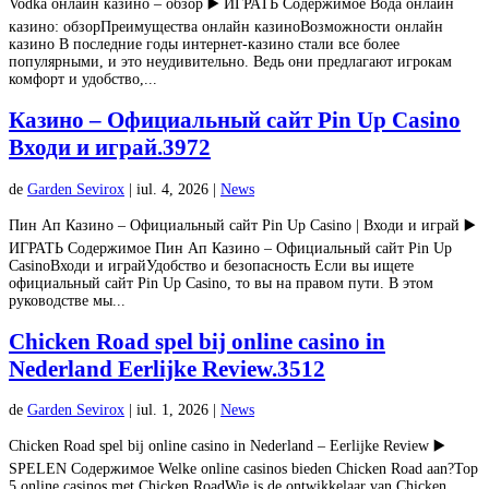
Vodka онлайн казино – обзор ▶️ ИГРАТЬ Содержимое Вода онлайн
казино: обзорПреимущества онлайн казиноВозможности онлайн
казино В последние годы интернет-казино стали все более
популярными, и это неудивительно. Ведь они предлагают игрокам
комфорт и удобство,...
Казино – Официальный сайт Pin Up Casino
Входи и играй.3972
de
Garden Sevirox
|
iul. 4, 2026
|
News
Пин Ап Казино – Официальный сайт Pin Up Casino | Входи и играй ▶️
ИГРАТЬ Содержимое Пин Ап Казино – Официальный сайт Pin Up
CasinoВходи и играйУдобство и безопасность Если вы ищете
официальный сайт Pin Up Casino, то вы на правом пути. В этом
руководстве мы...
Chicken Road spel bij online casino in
Nederland Eerlijke Review.3512
de
Garden Sevirox
|
iul. 1, 2026
|
News
Chicken Road spel bij online casino in Nederland – Eerlijke Review ▶️
SPELEN Содержимое Welke online casinos bieden Chicken Road aan?Top
5 online casinos met Chicken RoadWie is de ontwikkelaar van Chicken