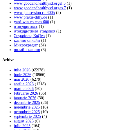
www.goodandhealthysd.orgel 5
(1)
www.goodandhealthysd.orges 7
(1)
www.jamsession.ru 4005
(2)
www.praxis-dilly.de
(1)
yard-win.co.com 600
(1)
στοιχηματικες
(1)
στοιχηματικεσ εταιρειεσ
(1)
Συγκρίσεις Καζίνο
(1)
казино онлайн
(1)
Микрокредит
(34)
онлайн казино
(3)
Arhive
iulie 2026
(65978)
iunie 2026
(18966)
mai 2026
(6279)
aprilie 2026
(1218)
martie 2026
(50)
februarie 2026
(36)
ianuarie 2026
(30)
decembrie 2025
(26)
noiembrie 2025
(16)
octombrie 2025
(10)
septembrie 2025
(4)
august 2025
(6)
iulie 2025
(164)