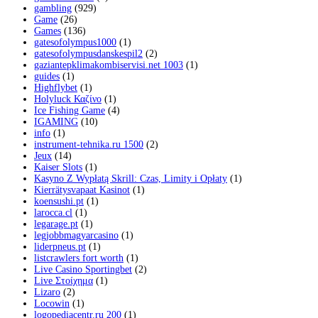
gambling
(929)
Game
(26)
Games
(136)
gatesofolympus1000
(1)
gatesofolympusdanskespil2
(2)
gaziantepklimakombiservisi.net 1003
(1)
guides
(1)
Highflybet
(1)
Holyluck Καζίνο
(1)
Ice Fishing Game
(4)
IGAMING
(10)
info
(1)
instrument-tehnika.ru 1500
(2)
Jeux
(14)
Kaiser Slots
(1)
Kasyno Z Wypłatą Skrill: Czas, Limity i Opłaty
(1)
Kierrätysvapaat Kasinot
(1)
koensushi.pt
(1)
larocca.cl
(1)
legarage.pt
(1)
legjobbmagyarcasino
(1)
liderpneus.pt
(1)
listcrawlers fort worth
(1)
Live Casino Sportingbet
(2)
Live Στοίχημα
(1)
Lizaro
(2)
Locowin
(1)
logopediacentr.ru 200
(1)