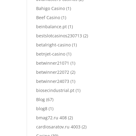
Bahigo Casino
(1)
Beef Casino
(1)
beinbalance.pt
(1)
bestslotcasinos230713
(2)
betalright-casino
(1)
betnjet-casino
(1)
betwinner21071
(1)
betwinner22072
(2)
betwinner24073
(1)
biosecindustrial.pt
(1)
Blog
(67)
blog8
(1)
bmag72.ru 408
(2)
cardiosaratov.ru 4003
(2)
Casino
(39)