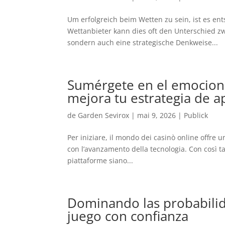
Um erfolgreich beim Wetten zu sein, ist es ent
Wettanbieter kann dies oft den Unterschied z
sondern auch eine strategische Denkweise...
Sumérgete en el emocion
mejora tu estrategia de a
de
Garden Sevirox
|
mai 9, 2026
|
Publick
Per iniziare, il mondo dei casinò online offre 
con l’avanzamento della tecnologia. Con così tan
piattaforme siano...
Dominando las probabilid
juego con confianza