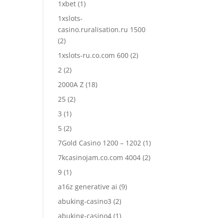
1xbet
(1)
1xslots-
casino.ruralisation.ru 1500
(2)
1xslots-ru.co.com 600
(2)
2
(2)
2000A Z
(18)
25
(2)
3
(1)
5
(2)
7Gold Casino 1200 – 1202
(1)
7kcasinojam.co.com 4004
(2)
9
(1)
a16z generative ai
(9)
abuking-casino3
(2)
abuking-casino4
(1)