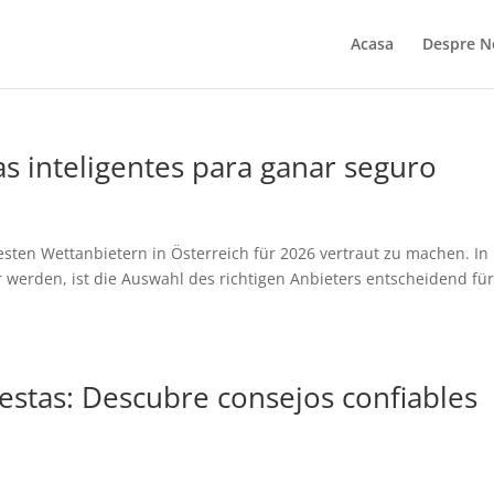
Acasa
Despre N
s inteligentes para ganar seguro
besten Wettanbietern in Österreich für 2026 vertraut zu machen. In
r werden, ist die Auswahl des richtigen Anbieters entscheidend fü
estas: Descubre consejos confiables