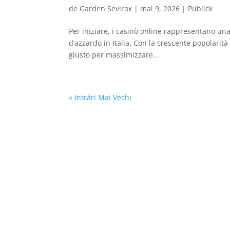
de
Garden Sevirox
|
mai 9, 2026
|
Publick
Per iniziare, i casinò online rappresentano una
d’azzardo in Italia. Con la crescente popolarit
giusto per massimizzare...
« Intrări Mai Vechi