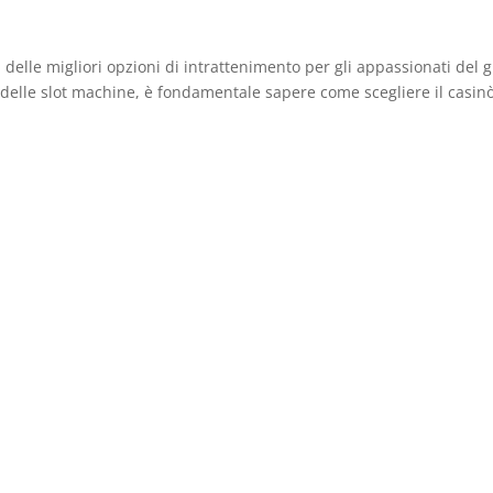
 delle migliori opzioni di intrattenimento per gli appassionati del 
à delle slot machine, è fondamentale sapere come scegliere il casin