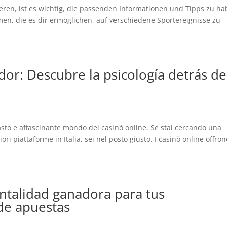
eren, ist es wichtig, die passenden Informationen und Tipps zu ha
ormen, die es dir ermöglichen, auf verschiedene Sportereignisse zu
dor: Descubre la psicología detrás de
asto e affascinante mondo dei casinò online. Se stai cercando una
iori piattaforme in Italia, sei nel posto giusto. I casinò online offro
talidad ganadora para tus
de apuestas