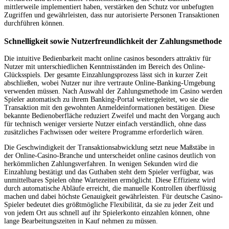
mittlerweile implementiert haben, verstärken den Schutz vor unbefugten
Zugriffen und gewährleisten, dass nur autorisierte Personen Transaktionen
durchführen können.
Schnelligkeit sowie Nutzerfreundlichkeit der Zahlungsmethode
Die intuitive Bedienbarkeit macht online casinos besonders attraktiv für
Nutzer mit unterschiedlichen Kenntnisständen im Bereich des Online-
Glücksspiels. Der gesamte Einzahlungsprozess lässt sich in kurzer Zeit
abschließen, wobei Nutzer nur ihre vertraute Online-Banking-Umgebung
verwenden müssen. Nach Auswahl der Zahlungsmethode im Casino werden
Spieler automatisch zu ihrem Banking-Portal weitergeleitet, wo sie die
Transaktion mit den gewohnten Anmeldeinformationen bestätigen. Diese
bekannte Bedienoberfläche reduziert Zweifel und macht den Vorgang auch
für technisch weniger versierte Nutzer einfach verständlich, ohne dass
zusätzliches Fachwissen oder weitere Programme erforderlich wären.
Die Geschwindigkeit der Transaktionsabwicklung setzt neue Maßstäbe in
der Online-Casino-Branche und unterscheidet online casinos deutlich von
herkömmlichen Zahlungsverfahren. In wenigen Sekunden wird die
Einzahlung bestätigt und das Guthaben steht dem Spieler verfügbar, was
unmittelbares Spielen ohne Wartezeiten ermöglicht. Diese Effizienz wird
durch automatische Abläufe erreicht, die manuelle Kontrollen überflüssig
machen und dabei höchste Genauigkeit gewährleisten. Für deutsche Casino-
Spieler bedeutet dies größtmögliche Flexibilität, da sie zu jeder Zeit und
von jedem Ort aus schnell auf ihr Spielerkonto einzahlen können, ohne
lange Bearbeitungszeiten in Kauf nehmen zu müssen.