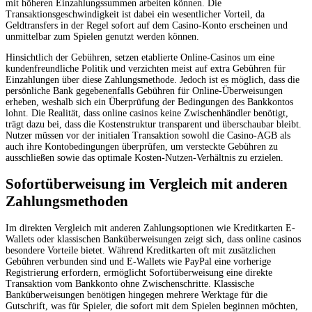
mit höheren Einzahlungssummen arbeiten können. Die
Transaktionsgeschwindigkeit ist dabei ein wesentlicher Vorteil, da
Geldtransfers in der Regel sofort auf dem Casino-Konto erscheinen und
unmittelbar zum Spielen genutzt werden können.
Hinsichtlich der Gebühren, setzen etablierte Online-Casinos um eine
kundenfreundliche Politik und verzichten meist auf extra Gebühren für
Einzahlungen über diese Zahlungsmethode. Jedoch ist es möglich, dass die
persönliche Bank gegebenenfalls Gebühren für Online-Überweisungen
erheben, weshalb sich ein Überprüfung der Bedingungen des Bankkontos
lohnt. Die Realität, dass online casinos keine Zwischenhändler benötigt,
trägt dazu bei, dass die Kostenstruktur transparent und überschaubar bleibt.
Nutzer müssen vor der initialen Transaktion sowohl die Casino-AGB als
auch ihre Kontobedingungen überprüfen, um versteckte Gebühren zu
ausschließen sowie das optimale Kosten-Nutzen-Verhältnis zu erzielen.
Sofortüberweisung im Vergleich mit anderen
Zahlungsmethoden
Im direkten Vergleich mit anderen Zahlungsoptionen wie Kreditkarten E-
Wallets oder klassischen Banküberweisungen zeigt sich, dass online casinos
besondere Vorteile bietet. Während Kreditkarten oft mit zusätzlichen
Gebühren verbunden sind und E-Wallets wie PayPal eine vorherige
Registrierung erfordern, ermöglicht Sofortüberweisung eine direkte
Transaktion vom Bankkonto ohne Zwischenschritte. Klassische
Banküberweisungen benötigen hingegen mehrere Werktage für die
Gutschrift, was für Spieler, die sofort mit dem Spielen beginnen möchten,