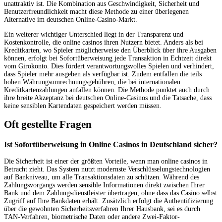
unattraktiv ist. Die Kombination aus Geschwindigkeit, Sicherheit und
Benutzerfreundlichkeit macht diese Methode zu einer überlegenen
Alternative im deutschen Online-Casino-Markt.
Ein weiterer wichtiger Unterschied liegt in der Transparenz und
Kostenkontrolle, die online casinos ihren Nutzern bietet. Anders als bei
Kreditkarten, wo Spieler möglicherweise den Überblick über ihre Ausgaben
können, erfolgt bei Sofortüberweisung jede Transaktion in Echtzeit direkt
vom Girokonto. Dies fördert verantwortungsvolles Spielen und verhindert,
dass Spieler mehr ausgeben als verfügbar ist. Zudem entfallen die teils
hohen Währungsumrechnungsgebühren, die bei internationalen
Kreditkartenzahlungen anfallen können. Die Methode punktet auch durch
ihre breite Akzeptanz bei deutschen Online-Casinos und die Tatsache, dass
keine sensiblen Kartendaten gespeichert werden müssen.
Oft gestellte Fragen
Ist Sofortüberweisung in Online Casinos in Deutschland sicher?
Die Sicherheit ist einer der größten Vorteile, wenn man online casinos in
Betracht zieht. Das System nutzt modernste Verschlüsselungstechnologien
auf Bankniveau, um alle Transaktionsdaten zu schützen. Während des
Zahlungsvorgangs werden sensible Informationen direkt zwischen Ihrer
Bank und dem Zahlungsdienstleister übertragen, ohne dass das Casino selbst
Zugriff auf Ihre Bankdaten erhält. Zusätzlich erfolgt die Authentifizierung
über die gewohnten Sicherheitsverfahren Ihrer Hausbank, sei es durch
TAN-Verfahren, biometrische Daten oder andere Zwei-Faktor-