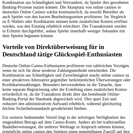
Kombination aus Schnelligkeit und Vertrautheit, da Spieler ihre gewohnten
Banking-Prozesse nutzen können. Die Akzeptanz von online casinos in
deutschen Online Casinos wächst kontinuierlich, da sowohl Betreiber als
auch Spieler von den kurzen Bearbeitungszeiten profitieren. Im Vergleich
zu E-Wallets oder Kreditkarten müssen keine zusätzlichen Konten eröffnet
werden, was den Einstieg erheblich erleichtert. Die Transaktionen werden
in Echtzeit durchgeführt, sodass Spieler innerhalb weniger Sekunden mit
dem Spielen beginnen können.
Vorteile von Direktüberweisung für in
Deutschland tätige Glücksspiel-Enthusiasten
Deutsche Online-Casino-Enthusiasten profitieren von zahlreichen Vorzügen,
wenn sie sich für diese moderne Zahlungsmethode entscheiden. Die
Kombination aus Schnelligkeit und Zuverlässigkeit macht online casinos zu
einer attraktiven Alternative gegenüber herkömmlichen Überweisungen oder
Kreditkartenzahlungen. Besonders hervorzuheben ist die Tatsache, dass
keine separate Registrierung oder die Erstellung eines zusätzlichen Kontos
erforderlich ist, da die Transaktion direkt über das bestehende Online-
Banking-Portal der Hausbank abgewickelt wird. Dies spart Zeit und
reduziert den administrativen Aufwand erheblich, während gleichzeitig
höchste Sicherheitsstandards gewährleistet bleiben.
Ein weiterer bedeutender Vorteil liegt in der sofortigen Verfügbarkeit des
eingezahlten Betrags auf dem Casino-Konto. Anders als bei traditionellen
Banküberweisungen, die mehrere Werktage in Anspruch nehmen können,
ermöglicht online casinos den Spielern einen unmittelbaren Zugriff auf ihre