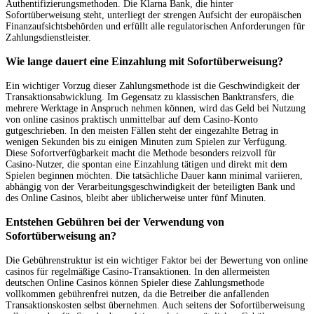
Authentifizierungsmethoden. Die Klarna Bank, die hinter
Sofortüberweisung steht, unterliegt der strengen Aufsicht der europäischen
Finanzaufsichtsbehörden und erfüllt alle regulatorischen Anforderungen für
Zahlungsdienstleister.
Wie lange dauert eine Einzahlung mit Sofortüberweisung?
Ein wichtiger Vorzug dieser Zahlungsmethode ist die Geschwindigkeit der
Transaktionsabwicklung. Im Gegensatz zu klassischen Banktransfers, die
mehrere Werktage in Anspruch nehmen können, wird das Geld bei Nutzung
von online casinos praktisch unmittelbar auf dem Casino-Konto
gutgeschrieben. In den meisten Fällen steht der eingezahlte Betrag in
wenigen Sekunden bis zu einigen Minuten zum Spielen zur Verfügung.
Diese Sofortverfügbarkeit macht die Methode besonders reizvoll für
Casino-Nutzer, die spontan eine Einzahlung tätigen und direkt mit dem
Spielen beginnen möchten. Die tatsächliche Dauer kann minimal variieren,
abhängig von der Verarbeitungsgeschwindigkeit der beteiligten Bank und
des Online Casinos, bleibt aber üblicherweise unter fünf Minuten.
Entstehen Gebühren bei der Verwendung von
Sofortüberweisung an?
Die Gebührenstruktur ist ein wichtiger Faktor bei der Bewertung von online
casinos für regelmäßige Casino-Transaktionen. In den allermeisten
deutschen Online Casinos können Spieler diese Zahlungsmethode
vollkommen gebührenfrei nutzen, da die Betreiber die anfallenden
Transaktionskosten selbst übernehmen. Auch seitens der Sofortüberweisung