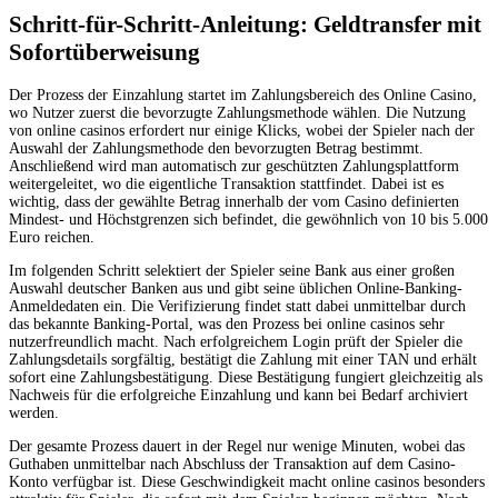
Schritt-für-Schritt-Anleitung: Geldtransfer mit
Sofortüberweisung
Der Prozess der Einzahlung startet im Zahlungsbereich des Online Casino,
wo Nutzer zuerst die bevorzugte Zahlungsmethode wählen. Die Nutzung
von online casinos erfordert nur einige Klicks, wobei der Spieler nach der
Auswahl der Zahlungsmethode den bevorzugten Betrag bestimmt.
Anschließend wird man automatisch zur geschützten Zahlungsplattform
weitergeleitet, wo die eigentliche Transaktion stattfindet. Dabei ist es
wichtig, dass der gewählte Betrag innerhalb der vom Casino definierten
Mindest- und Höchstgrenzen sich befindet, die gewöhnlich von 10 bis 5.000
Euro reichen.
Im folgenden Schritt selektiert der Spieler seine Bank aus einer großen
Auswahl deutscher Banken aus und gibt seine üblichen Online-Banking-
Anmeldedaten ein. Die Verifizierung findet statt dabei unmittelbar durch
das bekannte Banking-Portal, was den Prozess bei online casinos sehr
nutzerfreundlich macht. Nach erfolgreichem Login prüft der Spieler die
Zahlungsdetails sorgfältig, bestätigt die Zahlung mit einer TAN und erhält
sofort eine Zahlungsbestätigung. Diese Bestätigung fungiert gleichzeitig als
Nachweis für die erfolgreiche Einzahlung und kann bei Bedarf archiviert
werden.
Der gesamte Prozess dauert in der Regel nur wenige Minuten, wobei das
Guthaben unmittelbar nach Abschluss der Transaktion auf dem Casino-
Konto verfügbar ist. Diese Geschwindigkeit macht online casinos besonders