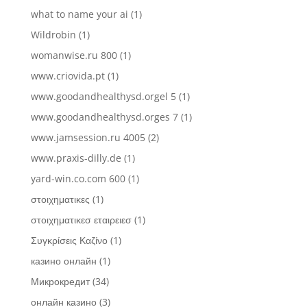
what to name your ai
(1)
Wildrobin
(1)
womanwise.ru 800
(1)
www.criovida.pt
(1)
www.goodandhealthysd.orgel 5
(1)
www.goodandhealthysd.orges 7
(1)
www.jamsession.ru 4005
(2)
www.praxis-dilly.de
(1)
yard-win.co.com 600
(1)
στοιχηματικες
(1)
στοιχηματικεσ εταιρειεσ
(1)
Συγκρίσεις Καζίνο
(1)
казино онлайн
(1)
Микрокредит
(34)
онлайн казино
(3)