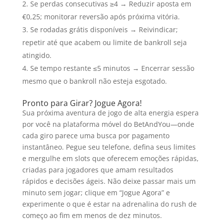
Se perdas consecutivas ≥4 → Reduzir aposta em
€0,25; monitorar reversão após próxima vitória.
Se rodadas grátis disponíveis → Reivindicar;
repetir até que acabem ou limite de bankroll seja
atingido.
Se tempo restante ≤5 minutos → Encerrar sessão
mesmo que o bankroll não esteja esgotado.
Pronto para Girar? Jogue Agora!
Sua próxima aventura de jogo de alta energia espera
por você na plataforma móvel do BetAndYou—onde
cada giro parece uma busca por pagamento
instantâneo. Pegue seu telefone, defina seus limites
e mergulhe em slots que oferecem emoções rápidas,
criadas para jogadores que amam resultados
rápidos e decisões ágeis. Não deixe passar mais um
minuto sem jogar; clique em “Jogue Agora” e
experimente o que é estar na adrenalina do rush de
começo ao fim em menos de dez minutos.