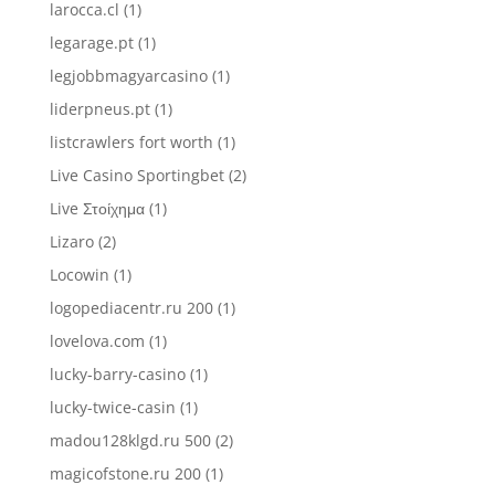
larocca.cl
(1)
legarage.pt
(1)
legjobbmagyarcasino
(1)
liderpneus.pt
(1)
listcrawlers fort worth
(1)
Live Casino Sportingbet
(2)
Live Στοίχημα
(1)
Lizaro
(2)
Locowin
(1)
logopediacentr.ru 200
(1)
lovelova.com
(1)
lucky-barry-casino
(1)
lucky-twice-casin
(1)
madou128klgd.ru 500
(2)
magicofstone.ru 200
(1)