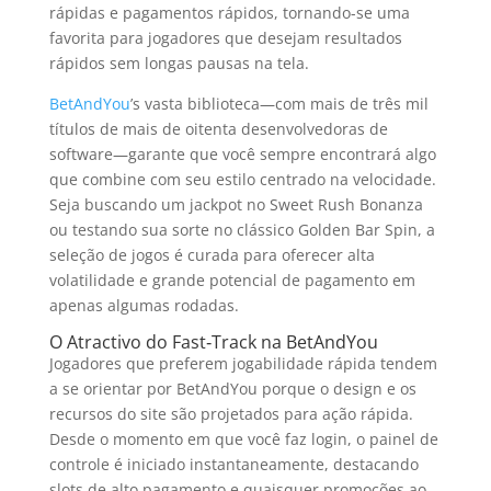
rápidas e pagamentos rápidos, tornando-se uma
favorita para jogadores que desejam resultados
rápidos sem longas pausas na tela.
BetAndYou
’s vasta biblioteca—com mais de três mil
títulos de mais de oitenta desenvolvedoras de
software—garante que você sempre encontrará algo
que combine com seu estilo centrado na velocidade.
Seja buscando um jackpot no Sweet Rush Bonanza
ou testando sua sorte no clássico Golden Bar Spin, a
seleção de jogos é curada para oferecer alta
volatilidade e grande potencial de pagamento em
apenas algumas rodadas.
O Atractivo do Fast‑Track na BetAndYou
Jogadores que preferem jogabilidade rápida tendem
a se orientar por BetAndYou porque o design e os
recursos do site são projetados para ação rápida.
Desde o momento em que você faz login, o painel de
controle é iniciado instantaneamente, destacando
slots de alto pagamento e quaisquer promoções ao