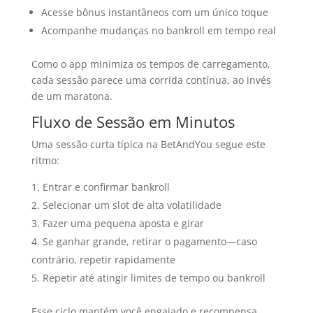
Acesse bônus instantâneos com um único toque
Acompanhe mudanças no bankroll em tempo real
Como o app minimiza os tempos de carregamento,
cada sessão parece uma corrida contínua, ao invés
de um maratona.
Fluxo de Sessão em Minutos
Uma sessão curta típica na BetAndYou segue este
ritmo:
Entrar e confirmar bankroll
Selecionar um slot de alta volatilidade
Fazer uma pequena aposta e girar
Se ganhar grande, retirar o pagamento—caso
contrário, repetir rapidamente
Repetir até atingir limites de tempo ou bankroll
Esse ciclo mantém você engajado e recompensa