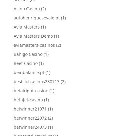
Asino Casino
(2)
autohenriquesevale.pt
(1)
Avia Masters
(1)
Avia Masters Demo
(1)
aviamasters-casinos
(2)
Bahigo Casino
(1)
Beef Casino
(1)
beinbalance.pt
(1)
bestslotcasinos230713
(2)
betalright-casino
(1)
betnjet-casino
(1)
betwinner21071
(1)
betwinner22072
(2)
betwinner24073
(1)