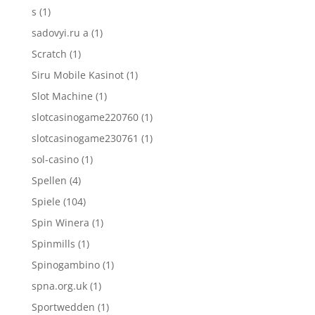
s
(1)
sadovyi.ru a
(1)
Scratch
(1)
Siru Mobile Kasinot
(1)
Slot Machine
(1)
slotcasinogame220760
(1)
slotcasinogame230761
(1)
sol-casino
(1)
Spellen
(4)
Spiele
(104)
Spin Winera
(1)
Spinmills
(1)
Spinogambino
(1)
spna.org.uk
(1)
Sportwedden
(1)