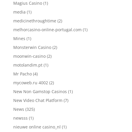
Magius Casino
(1)
media
(1)
medicinethroughtime
(2)
melhorcasino-online-portugal.com
(1)
Mines
(1)
Monsterwin Casino
(2)
moonwin-casino
(2)
motolandim.pt
(1)
Mr Pacho
(4)
mycoweb.ru 4002
(2)
New Non Gamstop Casinos
(1)
New Video Chat Platform
(7)
News
(325)
newsss
(1)
nieuwe online casino_nl
(1)