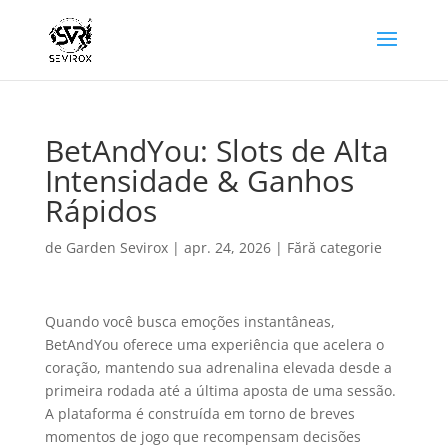
BetAndYou: Slots de Alta
Intensidade & Ganhos
Rápidos
de
Garden Sevirox
|
apr. 24, 2026
|
Fără categorie
Quando você busca emoções instantâneas,
BetAndYou oferece uma experiência que acelera o
coração, mantendo sua adrenalina elevada desde a
primeira rodada até a última aposta de uma sessão.
A plataforma é construída em torno de breves
momentos de jogo que recompensam decisões