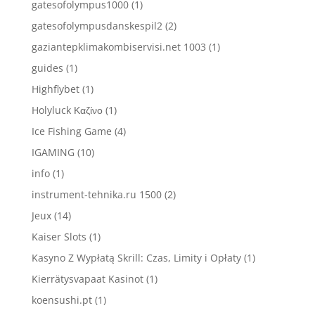
gatesofolympus1000
(1)
gatesofolympusdanskespil2
(2)
gaziantepklimakombiservisi.net 1003
(1)
guides
(1)
Highflybet
(1)
Holyluck Καζίνο
(1)
Ice Fishing Game
(4)
IGAMING
(10)
info
(1)
instrument-tehnika.ru 1500
(2)
Jeux
(14)
Kaiser Slots
(1)
Kasyno Z Wypłatą Skrill: Czas, Limity i Opłaty
(1)
Kierrätysvapaat Kasinot
(1)
koensushi.pt
(1)