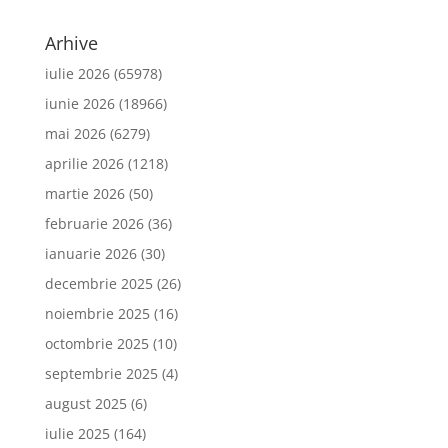
Arhive
iulie 2026
(65978)
iunie 2026
(18966)
mai 2026
(6279)
aprilie 2026
(1218)
martie 2026
(50)
februarie 2026
(36)
ianuarie 2026
(30)
decembrie 2025
(26)
noiembrie 2025
(16)
octombrie 2025
(10)
septembrie 2025
(4)
august 2025
(6)
iulie 2025
(164)