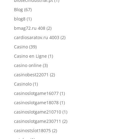
biosecindustrial.pt
(1)
Blog
(67)
blog8
(1)
bmag72.ru 408
(2)
cardiosaratov.ru 4003
(2)
Casino
(39)
Casino en Ligne
(1)
casino online
(3)
casinobest22071
(2)
Casinolo
(1)
casinoslotgame16077
(1)
casinoslotgame18078
(1)
casinoslotgame210710
(1)
casinoslotgame230711
(2)
casinostslot18075
(2)