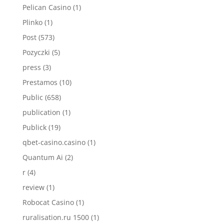
Pelican Casino
(1)
Plinko
(1)
Post
(573)
Pozyczki
(5)
press
(3)
Prestamos
(10)
Public
(658)
publication
(1)
Publick
(19)
qbet-casino.casino
(1)
Quantum Ai
(2)
r
(4)
review
(1)
Robocat Casino
(1)
ruralisation.ru 1500
(1)