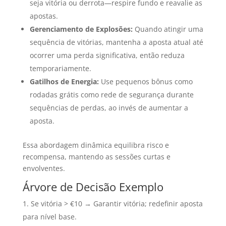
seja vitória ou derrota—respire fundo e reavalie as
apostas.
Gerenciamento de Explosões:
Quando atingir uma
sequência de vitórias, mantenha a aposta atual até
ocorrer uma perda significativa, então reduza
temporariamente.
Gatilhos de Energia:
Use pequenos bônus como
rodadas grátis como rede de segurança durante
sequências de perdas, ao invés de aumentar a
aposta.
Essa abordagem dinâmica equilibra risco e
recompensa, mantendo as sessões curtas e
envolventes.
Árvore de Decisão Exemplo
Se vitória > €10 → Garantir vitória; redefinir aposta
para nível base.