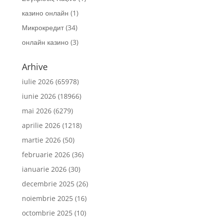
казино онлайн
(1)
Микрокредит
(34)
онлайн казино
(3)
Arhive
iulie 2026
(65978)
iunie 2026
(18966)
mai 2026
(6279)
aprilie 2026
(1218)
martie 2026
(50)
februarie 2026
(36)
ianuarie 2026
(30)
decembrie 2025
(26)
noiembrie 2025
(16)
octombrie 2025
(10)