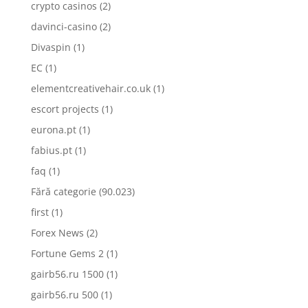
crypto casinos
(2)
davinci-casino
(2)
Divaspin
(1)
EC
(1)
elementcreativehair.co.uk
(1)
escort projects
(1)
eurona.pt
(1)
fabius.pt
(1)
faq
(1)
Fără categorie
(90.023)
first
(1)
Forex News
(2)
Fortune Gems 2
(1)
gairb56.ru 1500
(1)
gairb56.ru 500
(1)