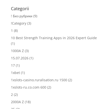
Categorii
! Без рубрики
(9)
!Category
(3)
1
(8)
10 Best Strength Training Apps in 2026 Expert Guide
(1)
1000A Z
(3)
15.07.2026
(1)
17
(1)
1xbet
(1)
1xslots-casino.ruralisation.ru 1500
(2)
1xslots-ru.co.com 600
(2)
2
(2)
2000A Z
(18)