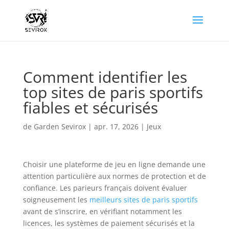
Comment identifier les
top sites de paris sportifs
fiables et sécurisés
de
Garden Sevirox
|
apr. 17, 2026
|
Jeux
Choisir une plateforme de jeu en ligne demande une
attention particulière aux normes de protection et de
confiance. Les parieurs français doivent évaluer
soigneusement les
meilleurs sites de paris sportifs
avant de s’inscrire, en vérifiant notamment les
licences, les systèmes de paiement sécurisés et la