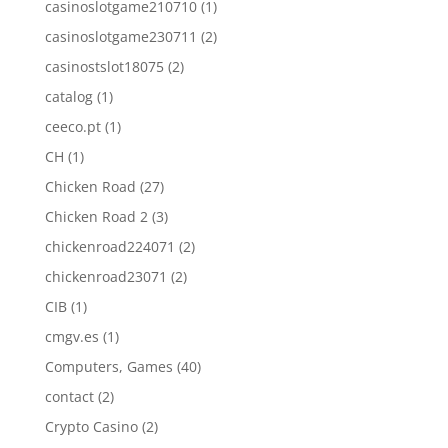
casinoslotgame210710
(1)
casinoslotgame230711
(2)
casinostslot18075
(2)
catalog
(1)
ceeco.pt
(1)
CH
(1)
Chicken Road
(27)
Chicken Road 2
(3)
chickenroad224071
(2)
chickenroad23071
(2)
CIB
(1)
cmgv.es
(1)
Computers, Games
(40)
contact
(2)
Crypto Casino
(2)