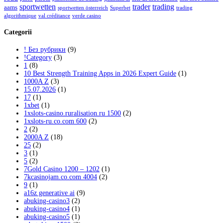
sportwetten
trader
trading
aams
sportwetten österreich
Superbet
trading
algorithmique
val créditance
verde casino
Categorii
! Без рубрики
(9)
!Category
(3)
1
(8)
10 Best Strength Training Apps in 2026 Expert Guide
(1)
1000A Z
(3)
15.07.2026
(1)
17
(1)
1xbet
(1)
1xslots-casino.ruralisation.ru 1500
(2)
1xslots-ru.co.com 600
(2)
2
(2)
2000A Z
(18)
25
(2)
3
(1)
5
(2)
7Gold Casino 1200 – 1202
(1)
7kcasinojam.co.com 4004
(2)
9
(1)
a16z generative ai
(9)
abuking-casino3
(2)
abuking-casino4
(1)
abuking-casino5
(1)