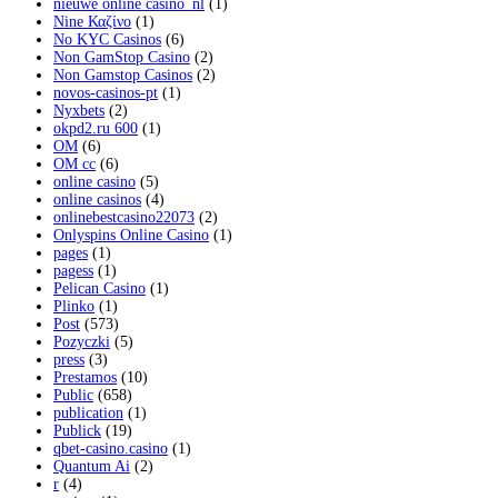
nieuwe online casino_nl
(1)
Nine Καζίνο
(1)
No KYC Casinos
(6)
Non GamStop Casino
(2)
Non Gamstop Casinos
(2)
novos-casinos-pt
(1)
Nyxbets
(2)
okpd2.ru 600
(1)
OM
(6)
OM cc
(6)
online casino
(5)
online casinos
(4)
onlinebestcasino22073
(2)
Onlyspins Online Casino
(1)
pages
(1)
pagess
(1)
Pelican Casino
(1)
Plinko
(1)
Post
(573)
Pozyczki
(5)
press
(3)
Prestamos
(10)
Public
(658)
publication
(1)
Publick
(19)
qbet-casino.casino
(1)
Quantum Ai
(2)
r
(4)