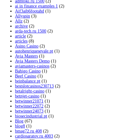
admtoki.ru 1500
(2)
ai in finance examples 1
(2)
Aif3aib6footahd
(1)
Allyspin
(3)
Allz
(2)
archive
(2)
arda-tech.ru 1500
(2)
article
(2)
articles
(8)
Asino Casino
(2)
autohenriquesevale.pt
(1)
Avia Masters
(1)
Avia Masters Demo
(1)
aviamasters-casinos
(2)
Bahigo Casino
(1)
Beef Casino
(1)
beinbalance.pt
(1)
bestslotcasinos230713
(2)
betalright-casino
(1)
betnjet-casino
(1)
betwinner21071
(1)
betwinner22072
(2)
betwinner24073
(1)
biosecindustrial.pt
(1)
Blog
(67)
blog8
(1)
bmag72.ru 408
(2)
cardiosaratov.ru 4003
(2)