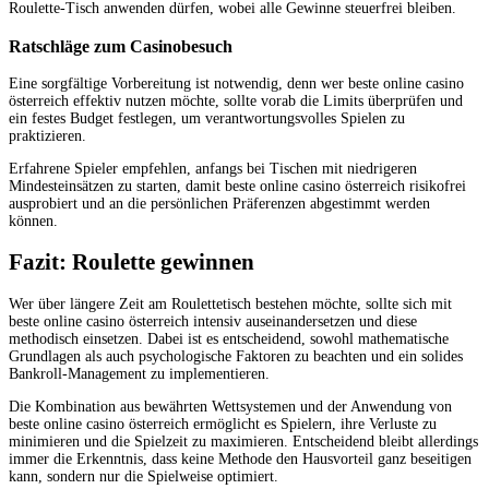
Roulette-Tisch anwenden dürfen, wobei alle Gewinne steuerfrei bleiben.
Ratschläge zum Casinobesuch
Eine sorgfältige Vorbereitung ist notwendig, denn wer beste online casino
österreich effektiv nutzen möchte, sollte vorab die Limits überprüfen und
ein festes Budget festlegen, um verantwortungsvolles Spielen zu
praktizieren.
Erfahrene Spieler empfehlen, anfangs bei Tischen mit niedrigeren
Mindesteinsätzen zu starten, damit beste online casino österreich risikofrei
ausprobiert und an die persönlichen Präferenzen abgestimmt werden
können.
Fazit: Roulette gewinnen
Wer über längere Zeit am Roulettetisch bestehen möchte, sollte sich mit
beste online casino österreich intensiv auseinandersetzen und diese
methodisch einsetzen. Dabei ist es entscheidend, sowohl mathematische
Grundlagen als auch psychologische Faktoren zu beachten und ein solides
Bankroll-Management zu implementieren.
Die Kombination aus bewährten Wettsystemen und der Anwendung von
beste online casino österreich ermöglicht es Spielern, ihre Verluste zu
minimieren und die Spielzeit zu maximieren. Entscheidend bleibt allerdings
immer die Erkenntnis, dass keine Methode den Hausvorteil ganz beseitigen
kann, sondern nur die Spielweise optimiert.