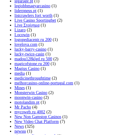
legarage.pt
(1)
legjobbmagyarcasino
(1)
liderpneus.pt
(1)
listcrawlers fort worth
(1)
Live Casino Sportingbet
(2)
Live Στοίχημα
(1)
Lizaro
(2)
Locowin
(1)
logopediacentr.ru 200
(1)
lovelova.com
(1)
lucky-barry-casino
(1)
lucky-twice-casin
(1)
madou128klgd.ru 500
(2)
magicofstone.ru 200
(1)
Magius Casino
(1)
media
(1)
medicinethroughtime
(2)
melhorcasino-online-portugal.com
(1)
Mines
(1)
Monsterwin Casino
(2)
moonwin-casino
(2)
motolandim.pt
(1)
Mr Pacho
(4)
mycoweb.ru 4002
(2)
New Non Gamstop Casinos
(1)
New Video Chat Platform
(7)
News
(325)
newsss
(1)