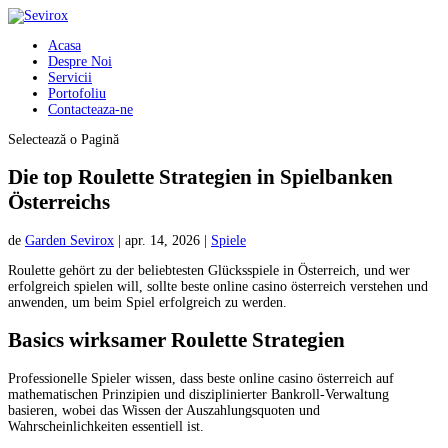
Acasa
Despre Noi
Servicii
Portofoliu
Contacteaza-ne
Selectează o Pagină
Die top Roulette Strategien in Spielbanken
Österreichs
de
Garden Sevirox
|
apr. 14, 2026
|
Spiele
Roulette gehört zu der beliebtesten Glücksspiele in Österreich, und wer
erfolgreich spielen will, sollte beste online casino österreich verstehen und
anwenden, um beim Spiel erfolgreich zu werden.
Basics wirksamer Roulette Strategien
Professionelle Spieler wissen, dass beste online casino österreich auf
mathematischen Prinzipien und disziplinierter Bankroll-Verwaltung
basieren, wobei das Wissen der Auszahlungsquoten und
Wahrscheinlichkeiten essentiell ist.