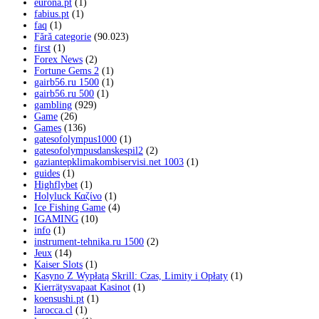
eurona.pt
(1)
fabius.pt
(1)
faq
(1)
Fără categorie
(90.023)
first
(1)
Forex News
(2)
Fortune Gems 2
(1)
gairb56.ru 1500
(1)
gairb56.ru 500
(1)
gambling
(929)
Game
(26)
Games
(136)
gatesofolympus1000
(1)
gatesofolympusdanskespil2
(2)
gaziantepklimakombiservisi.net 1003
(1)
guides
(1)
Highflybet
(1)
Holyluck Καζίνο
(1)
Ice Fishing Game
(4)
IGAMING
(10)
info
(1)
instrument-tehnika.ru 1500
(2)
Jeux
(14)
Kaiser Slots
(1)
Kasyno Z Wypłatą Skrill: Czas, Limity i Opłaty
(1)
Kierrätysvapaat Kasinot
(1)
koensushi.pt
(1)
larocca.cl
(1)