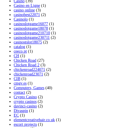
Casino
(39)
Casino en Ligne
(1)
casino online
(3)
casinobest22071
(2)
Casinolo
(1)
casinoslotgame16077
(1)
casinoslotgame18078
(1)
casinoslotgame210710
(1)
casinoslotgame230711
(2)
casinostslot18075
(2)
catalog
(1)
ceeco.pt
(1)
CH
(1)
Chicken Road
(27)
Chicken Road 2
(3)
chickenroad224071
(2)
chickenroad23071
(2)
CIB
(1)
cmgv.es
(1)
Computers, Games
(40)
contact
(2)
Crypto Casino
(2)
crypto casinos
(2)
davinci-casino
(2)
Divaspin
(1)
EC
(1)
elementcreativehair.co.uk
(1)
escort projects
(1)