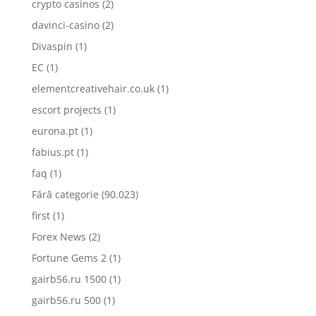
crypto casinos
(2)
davinci-casino
(2)
Divaspin
(1)
EC
(1)
elementcreativehair.co.uk
(1)
escort projects
(1)
eurona.pt
(1)
fabius.pt
(1)
faq
(1)
Fără categorie
(90.023)
first
(1)
Forex News
(2)
Fortune Gems 2
(1)
gairb56.ru 1500
(1)
gairb56.ru 500
(1)