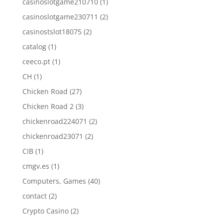
casinoslotgame210710
(1)
casinoslotgame230711
(2)
casinostslot18075
(2)
catalog
(1)
ceeco.pt
(1)
CH
(1)
Chicken Road
(27)
Chicken Road 2
(3)
chickenroad224071
(2)
chickenroad23071
(2)
CIB
(1)
cmgv.es
(1)
Computers, Games
(40)
contact
(2)
Crypto Casino
(2)