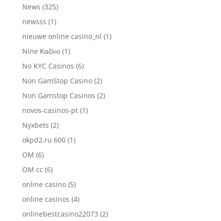
News
(325)
newsss
(1)
nieuwe online casino_nl
(1)
Nine Καζίνο
(1)
No KYC Casinos
(6)
Non GamStop Casino
(2)
Non Gamstop Casinos
(2)
novos-casinos-pt
(1)
Nyxbets
(2)
okpd2.ru 600
(1)
OM
(6)
OM cc
(6)
online casino
(5)
online casinos
(4)
onlinebestcasino22073
(2)