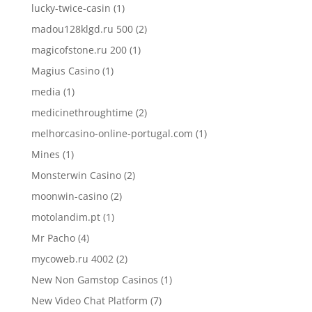
lucky-twice-casin
(1)
madou128klgd.ru 500
(2)
magicofstone.ru 200
(1)
Magius Casino
(1)
media
(1)
medicinethroughtime
(2)
melhorcasino-online-portugal.com
(1)
Mines
(1)
Monsterwin Casino
(2)
moonwin-casino
(2)
motolandim.pt
(1)
Mr Pacho
(4)
mycoweb.ru 4002
(2)
New Non Gamstop Casinos
(1)
New Video Chat Platform
(7)