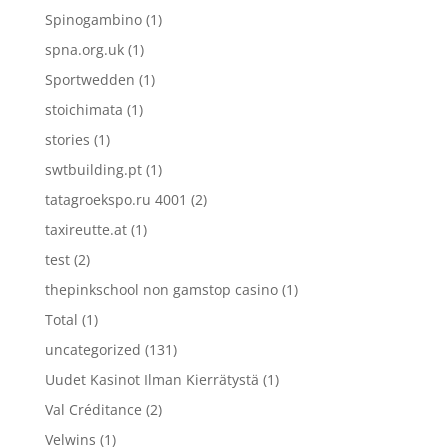
Spinogambino
(1)
spna.org.uk
(1)
Sportwedden
(1)
stoichimata
(1)
stories
(1)
swtbuilding.pt
(1)
tatagroekspo.ru 4001
(2)
taxireutte.at
(1)
test
(2)
thepinkschool non gamstop casino
(1)
Total
(1)
uncategorized
(131)
Uudet Kasinot Ilman Kierrätystä
(1)
Val Créditance
(2)
Velwins
(1)