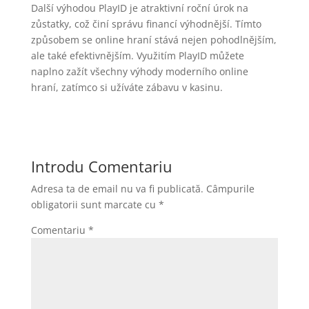
Další výhodou PlayID je atraktivní roční úrok na
zůstatky, což činí správu financí výhodnější. Tímto
způsobem se online hraní stává nejen pohodlnějším,
ale také efektivnějším. Využitím PlayID můžete
naplno zažít všechny výhody moderního online
hraní, zatímco si užíváte zábavu v kasinu.
Introdu Comentariu
Adresa ta de email nu va fi publicată.
Câmpurile
obligatorii sunt marcate cu
*
Comentariu
*