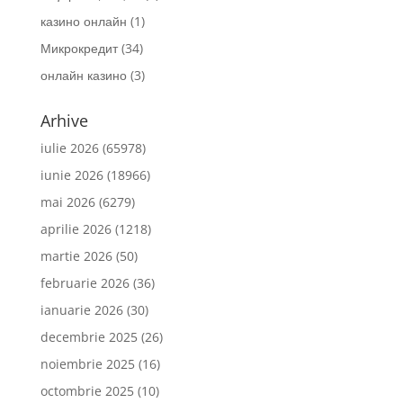
казино онлайн
(1)
Микрокредит
(34)
онлайн казино
(3)
Arhive
iulie 2026
(65978)
iunie 2026
(18966)
mai 2026
(6279)
aprilie 2026
(1218)
martie 2026
(50)
februarie 2026
(36)
ianuarie 2026
(30)
decembrie 2025
(26)
noiembrie 2025
(16)
octombrie 2025
(10)