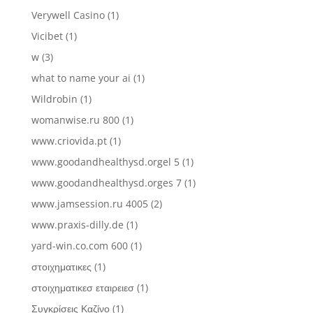
Verywell Casino
(1)
Vicibet
(1)
w
(3)
what to name your ai
(1)
Wildrobin
(1)
womanwise.ru 800
(1)
www.criovida.pt
(1)
www.goodandhealthysd.orgel 5
(1)
www.goodandhealthysd.orges 7
(1)
www.jamsession.ru 4005
(2)
www.praxis-dilly.de
(1)
yard-win.co.com 600
(1)
στοιχηματικες
(1)
στοιχηματικεσ εταιρειεσ
(1)
Συγκρίσεις Καζίνο
(1)