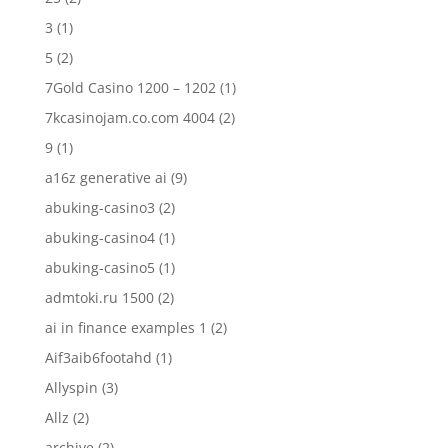
3
(1)
5
(2)
7Gold Casino 1200 – 1202
(1)
7kcasinojam.co.com 4004
(2)
9
(1)
a16z generative ai
(9)
abuking-casino3
(2)
abuking-casino4
(1)
abuking-casino5
(1)
admtoki.ru 1500
(2)
ai in finance examples 1
(2)
Aif3aib6footahd
(1)
Allyspin
(3)
Allz
(2)
archive
(2)