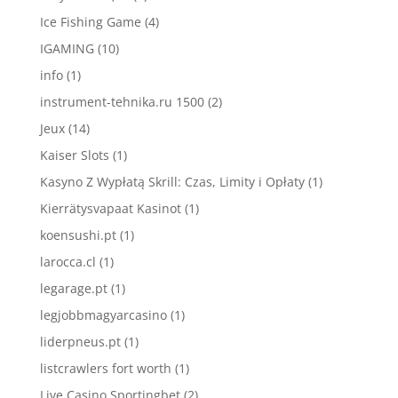
Ice Fishing Game
(4)
IGAMING
(10)
info
(1)
instrument-tehnika.ru 1500
(2)
Jeux
(14)
Kaiser Slots
(1)
Kasyno Z Wypłatą Skrill: Czas, Limity i Opłaty
(1)
Kierrätysvapaat Kasinot
(1)
koensushi.pt
(1)
larocca.cl
(1)
legarage.pt
(1)
legjobbmagyarcasino
(1)
liderpneus.pt
(1)
listcrawlers fort worth
(1)
Live Casino Sportingbet
(2)