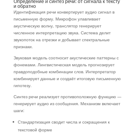
Определение и синтез речи: от сигнала к тексту
и обратно
Идентификация речи конвертирует аудио сигнал в
письменную форму. Микрофон улавливает
акустическую волну, транслятор генерирует
численное интерпретацию звука. Система делит
звукопоток на отрезки и добывает спектральные
признаки.
Звуковая модель соотносит акустические паттерны с
фонемами. Лингвистическая модель прогнозирует
правдоподобные комбинации слов. Интерпретатор
комбинирует данные и создаёт итоговую письменную
гипотезу.
Синтез речи реализует противоположную функцию —
генерирует аудио из сообщения. Механизм включает
шаги:
Стандартизация сводит числа и сокращения к
текстовой форме