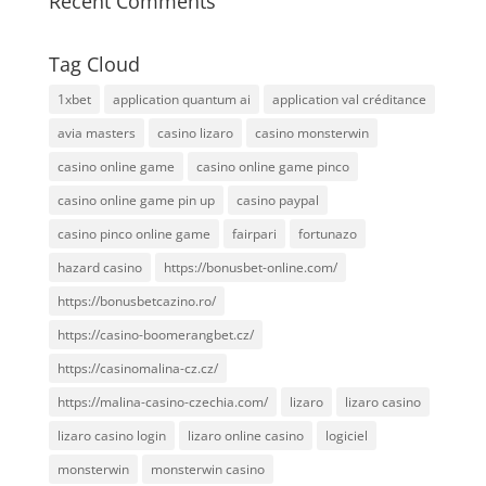
Recent Comments
Tag Cloud
1xbet
application quantum ai
application val créditance
avia masters
casino lizaro
casino monsterwin
casino online game
casino online game pinco
casino online game pin up
casino paypal
casino pinco online game
fairpari
fortunazo
hazard casino
https://bonusbet-online.com/
https://bonusbetcazino.ro/
https://casino-boomerangbet.cz/
https://casinomalina-cz.cz/
https://malina-casino-czechia.com/
lizaro
lizaro casino
lizaro casino login
lizaro online casino
logiciel
monsterwin
monsterwin casino