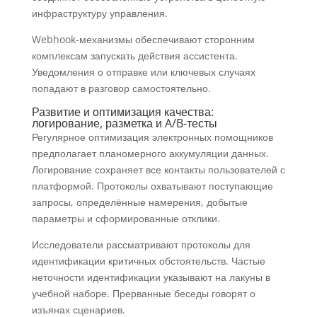
инфраструктуру управления.
Webhook-механизмы обеспечивают сторонним
комплексам запускать действия ассистента.
Уведомления о отправке или ключевых случаях
попадают в разговор самостоятельно.
Развитие и оптимизация качества:
логирование, разметка и A/B‑тесты
Регулярное оптимизация электронных помощников
предполагает планомерного аккумуляции данных.
Логирование сохраняет все контакты пользователей с
платформой. Протоколы охватывают поступающие
запросы, определённые намерения, добытые
параметры и сформированные отклики.
Исследователи рассматривают протоколы для
идентификации критичных обстоятельств. Частые
неточности идентификации указывают на лакуны в
учебной наборе. Прерванные беседы говорят о
изъянах сценариев.