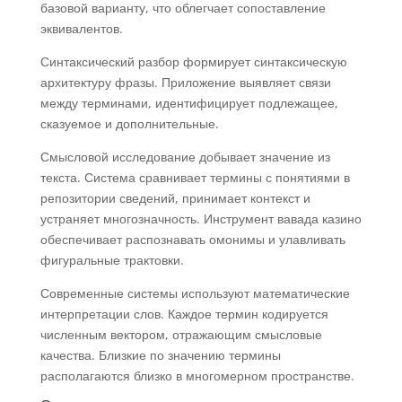
базовой варианту, что облегчает сопоставление
эквивалентов.
Синтаксический разбор формирует синтаксическую
архитектуру фразы. Приложение выявляет связи
между терминами, идентифицирует подлежащее,
сказуемое и дополнительные.
Смысловой исследование добывает значение из
текста. Система сравнивает термины с понятиями в
репозитории сведений, принимает контекст и
устраняет многозначность. Инструмент вавада казино
обеспечивает распознавать омонимы и улавливать
фигуральные трактовки.
Современные системы используют математические
интерпретации слов. Каждое термин кодируется
численным вектором, отражающим смысловые
качества. Близкие по значению термины
располагаются близко в многомерном пространстве.