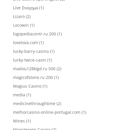
Live Στοίχημα
(1)
Lizaro
(2)
Locowin
(1)
logopediacentr.ru 200
(1)
lovelova.com
(1)
lucky-barry-casino
(1)
lucky-twice-casin
(1)
madou128klgd.ru 500
(2)
magicofstone.ru 200
(1)
Magius Casino
(1)
media
(1)
medicinethroughtime
(2)
melhorcasino-online-portugal.com
(1)
Mines
(1)
Monsterwin Casino
(2)