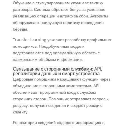
Обучение с стимулированием улучшает тактику
разговора. Система обретает бонус за успешное
реализацию операции и штраф за сбои. Алгоритм
обнаруживает наилучшую политику проведения
беседы.
Transfer learning ускоряет разработку профильных
помощников. Предобученные модели
подстраиваются под определённую область с
наименьшим объёмом информации.
Связывание с сторонними службами: API,
репозитории данных и смарт‑устройства
Цифровые помощники наращивают функции через
объединение с сторонними комплексами. API
обеспечивает программный вход к службам
сторонних сторон. Помощник отправляет вопрос к
ресурсу, получает сведения и создаёт реакцию
клиенту.
Репозитории сведений содержат информацию о