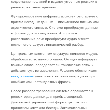
содержание посланий и выдают уместные реакции в
режиме реального времени.
Функционирование цифровых ассистентов стартует с
приёма исходных данных — письменного письма или
акустического сигнала. Система преобразует данные
в формат для исследования. Алгоритмы
распознавания речи преобразуют аудио в текст,
после чего стартует лингвистический разбор.
Центральным элементом структуры является модуль
обработки естественного языка. Он идентифицирует
важные слова, определяет синтаксические связи и
добывает суть из выражения. Решение обеспечивает
вавада казино
улавливать желания юзера даже при
ошибках или нестандартных фразах.
После разбора требования система обращается к
репозиторию данных для приёма сведений.
Диалоговый управляющий формирует отклик с
принятием контекста беседы. Заключительный