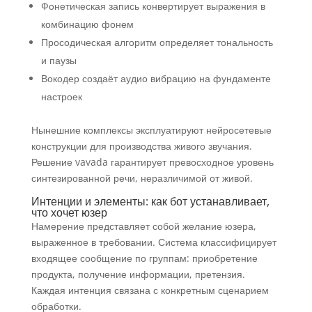
Фонетическая запись конвертирует выражения в
комбинацию фонем
Просодическая алгоритм определяет тональность
и паузы
Вокодер создаёт аудио вибрацию на фундаменте
настроек
Нынешние комплексы эксплуатируют нейросетевые
конструкции для производства живого звучания.
Решение vavada гарантирует превосходное уровень
синтезированной речи, неразличимой от живой.
Интенции и элементы: как бот устанавливает,
что хочет юзер
Намерение представляет собой желание юзера,
выраженное в требовании. Система классифицирует
входящее сообщение по группам: приобретение
продукта, получение информации, претензия.
Каждая интенция связана с конкретным сценарием
обработки.