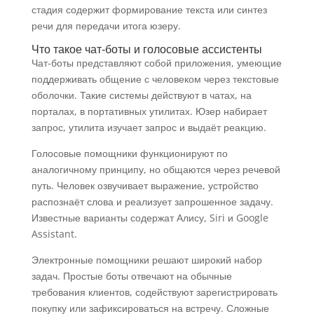
стадия содержит формирование текста или синтез
речи для передачи итога юзеру.
Что такое чат‑боты и голосовые ассистенты
Чат-боты представляют собой приложения, умеющие
поддерживать общение с человеком через текстовые
оболочки. Такие системы действуют в чатах, на
порталах, в портативных утилитах. Юзер набирает
запрос, утилита изучает запрос и выдаёт реакцию.
Голосовые помощники функционируют по
аналогичному принципу, но общаются через речевой
путь. Человек озвучивает выражение, устройство
распознаёт слова и реализует запрошенное задачу.
Известные варианты содержат Алису, Siri и Google
Assistant.
Электронные помощники решают широкий набор
задач. Простые боты отвечают на обычные
требования клиентов, содействуют зарегистрировать
покупку или зафиксироваться на встречу. Сложные