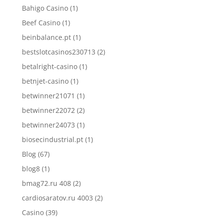
Bahigo Casino
(1)
Beef Casino
(1)
beinbalance.pt
(1)
bestslotcasinos230713
(2)
betalright-casino
(1)
betnjet-casino
(1)
betwinner21071
(1)
betwinner22072
(2)
betwinner24073
(1)
biosecindustrial.pt
(1)
Blog
(67)
blog8
(1)
bmag72.ru 408
(2)
cardiosaratov.ru 4003
(2)
Casino
(39)