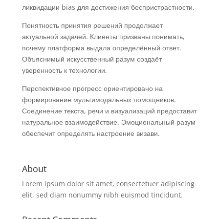
ликвидации bias для достижения беспристрастности.
Понятность принятия решений продолжает
актуальной задачей. Клиенты призваны понимать,
почему платформа выдала определённый ответ.
Объяснимый искусственный разум создаёт
уверенность к технологии.
Перспективное прогресс ориентировано на
формирование мультимодальных помощников.
Соединение текста, речи и визуализаций предоставит
натуральное взаимодействие. Эмоциональный разум
обеспечит определять настроение визави.
About
Lorem ipsum dolor sit amet, consectetuer adipiscing
elit, sed diam nonummy nibh euismod tincidunt.