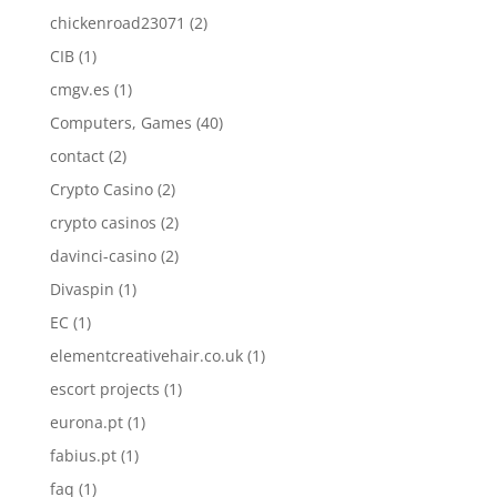
chickenroad23071
(2)
CIB
(1)
cmgv.es
(1)
Computers, Games
(40)
contact
(2)
Crypto Casino
(2)
crypto casinos
(2)
davinci-casino
(2)
Divaspin
(1)
EC
(1)
elementcreativehair.co.uk
(1)
escort projects
(1)
eurona.pt
(1)
fabius.pt
(1)
faq
(1)