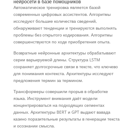
нейросети в базе помощников
Автоматическое тренировка является базой
современных цифровых ассистентов. Алгоритмы
исследуют большие количества сведений,
обнаруживают тенденции и тренируются выполнять
проблемы без открытого кодирования. Алгоритмы
совершенствуются по ходе приобретения опыта.
Возвратные нейронные архитектуры обрабатывают
серии варьируемой длины. Структура LSTM
сохраняет долгосрочные связи в тексте, что ключево
для понимания контекста. Архитектуры исследуют
предложения термин за термином.
Трансформеры совершили прорыв в обработке
языка. Инструмент внимания даёт модели
концентрироваться на подходящих сегментах
данных. Архитектуры BERT и GPT выдают вавада
казино поразительные результаты в генерации текста
и осознании смысла.