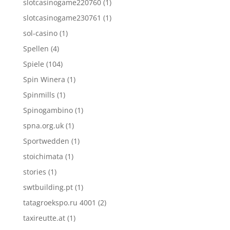
slotcasinogame220760
(1)
slotcasinogame230761
(1)
sol-casino
(1)
Spellen
(4)
Spiele
(104)
Spin Winera
(1)
Spinmills
(1)
Spinogambino
(1)
spna.org.uk
(1)
Sportwedden
(1)
stoichimata
(1)
stories
(1)
swtbuilding.pt
(1)
tatagroekspo.ru 4001
(2)
taxireutte.at
(1)