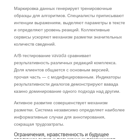
Маркировка данных генерирует тренировочные
образцы для алгоритмов. Специалисты приписывают
интенции выражениям, выделяют параметры в тексте
и определяют уровень реакций. Коллективные
сервисы ускоряют механизм разметки значительных
количеств сведений.
A/B-тестирование vavada сравнивает
результативность различных редакций комплекса.
Доля клиентов общается с основным версией,
прочая часть — с модифицированным. Индикаторы
результативности диалогов демонстрируют вавада
казино доминирование одного подхода над другим.
Активное развитие совершенствует механизм
разметки. Система независимо определяет наиболее
информативные случаи для аннотирования,
сокращая трудозатраты.
Ограничения, нравственность и будущее