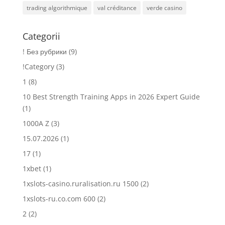
trading algorithmique
val créditance
verde casino
Categorii
! Без рубрики
(9)
!Category
(3)
1
(8)
10 Best Strength Training Apps in 2026 Expert Guide
(1)
1000A Z
(3)
15.07.2026
(1)
17
(1)
1xbet
(1)
1xslots-casino.ruralisation.ru 1500
(2)
1xslots-ru.co.com 600
(2)
2
(2)