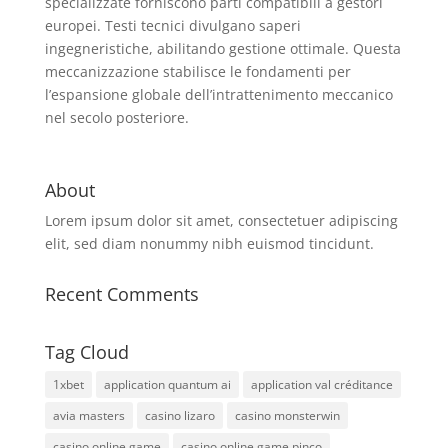
specializzate forniscono parti compatibili a gestori
europei. Testi tecnici divulgano saperi
ingegneristiche, abilitando gestione ottimale. Questa
meccanizzazione stabilisce le fondamenti per
l’espansione globale dell’intrattenimento meccanico
nel secolo posteriore.
About
Lorem ipsum dolor sit amet, consectetuer adipiscing
elit, sed diam nonummy nibh euismod tincidunt.
Recent Comments
Tag Cloud
1xbet
application quantum ai
application val créditance
avia masters
casino lizaro
casino monsterwin
casino online game
casino online game pinco