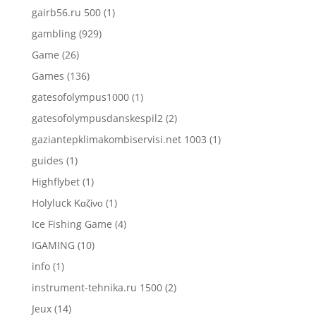
gairb56.ru 500
(1)
gambling
(929)
Game
(26)
Games
(136)
gatesofolympus1000
(1)
gatesofolympusdanskespil2
(2)
gaziantepklimakombiservisi.net 1003
(1)
guides
(1)
Highflybet
(1)
Holyluck Καζίνο
(1)
Ice Fishing Game
(4)
IGAMING
(10)
info
(1)
instrument-tehnika.ru 1500
(2)
Jeux
(14)