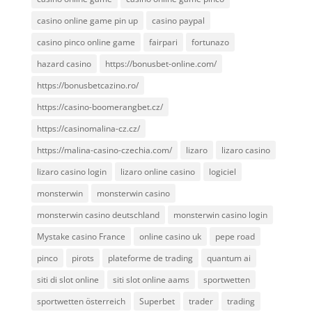
casino online game pin up
casino paypal
casino pinco online game
fairpari
fortunazo
hazard casino
https://bonusbet-online.com/
https://bonusbetcazino.ro/
https://casino-boomerangbet.cz/
https://casinomalina-cz.cz/
https://malina-casino-czechia.com/
lizaro
lizaro casino
lizaro casino login
lizaro online casino
logiciel
monsterwin
monsterwin casino
monsterwin casino deutschland
monsterwin casino login
Mystake casino France
online casino uk
pepe road
pinco
pirots
plateforme de trading
quantum ai
siti di slot online
siti slot online aams
sportwetten
sportwetten österreich
Superbet
trader
trading