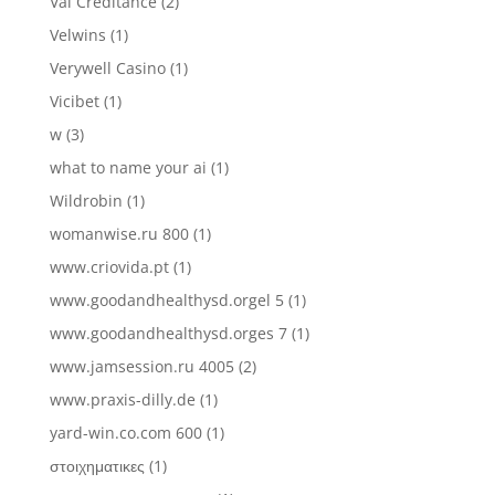
Val Créditance
(2)
Velwins
(1)
Verywell Casino
(1)
Vicibet
(1)
w
(3)
what to name your ai
(1)
Wildrobin
(1)
womanwise.ru 800
(1)
www.criovida.pt
(1)
www.goodandhealthysd.orgel 5
(1)
www.goodandhealthysd.orges 7
(1)
www.jamsession.ru 4005
(2)
www.praxis-dilly.de
(1)
yard-win.co.com 600
(1)
στοιχηματικες
(1)