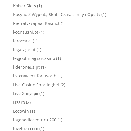
Kaiser Slots
(1)
Kasyno Z Wypłatą Skrill: Czas, Limity i Opłaty
(1)
Kierrätysvapaat Kasinot
(1)
koensushi.pt
(1)
larocca.cl
(1)
legarage.pt
(1)
legjobbmagyarcasino
(1)
liderpneus.pt
(1)
listcrawlers fort worth
(1)
Live Casino Sportingbet
(2)
Live Στοίχημα
(1)
Lizaro
(2)
Locowin
(1)
logopediacentr.ru 200
(1)
lovelova.com
(1)