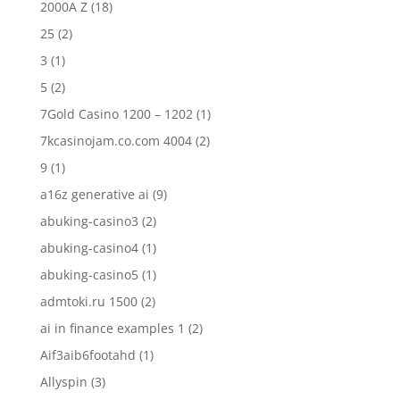
2000A Z
(18)
25
(2)
3
(1)
5
(2)
7Gold Casino 1200 – 1202
(1)
7kcasinojam.co.com 4004
(2)
9
(1)
a16z generative ai
(9)
abuking-casino3
(2)
abuking-casino4
(1)
abuking-casino5
(1)
admtoki.ru 1500
(2)
ai in finance examples 1
(2)
Aif3aib6footahd
(1)
Allyspin
(3)