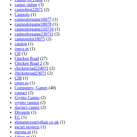
casino online
(3)
casinobest22071
(2)
Casinolo
(1)
casinoslotgame16077
(1)
casinoslotgame18078
(1)
casinoslotgame210710
(1)
casinoslotgame230711
(2)
casinostslot18075
(2)
catalog
(1)
ceeco.pt
(1)
CH
(1)
Chicken Road
(27)
Chicken Road 2
(3)
chickenroad224071
(2)
chickenroad23071
(2)
CIB
(1)
cmgv.es
(1)
Computers, Games
(40)
contact
(2)
Crypto Casino
(2)
crypto casinos
(2)
davinci-casino
(2)
Divaspin
(1)
EC
(1)
elementcreativehair.co.uk
(1)
escort projects
(1)
eurona.pt
(1)
fabius.pt
(1)