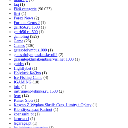
faq
(1)
Fără categorie
(90.023)
first
(1)
Forex News
(2)
Fortune Gems 2
(1)
gairb56.ru 1500
(1)
gairb56.ru 500
(1)
gambling
(929)
Game
(26)
Games
(136)
gatesofolympus1000
(1)
gatesofolympusdanskespil2
(2)
gaziantepklimakombiservisi.net 1003
(1)
guides
(1)
Highflybet
(1)
Holyluck Καζίνο
(1)
Ice Fishing Game
(4)
IGAMING
(10)
info
(1)
instrument-tehnika.ru 1500
(2)
Jeux
(14)
Kaiser Slots
(1)
Kasyno Z Wypłatą Skrill: Czas, Limity i Opłaty
(1)
Kierrätysvapaat Kasinot
(1)
koensushi.pt
(1)
larocca.cl
(1)
legarage.pt
(1)
legjobbmagyarcasino
(1)