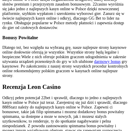
slotów premium i przejrzystym zasadom bonusowym. 22casino wyróżnia
się jako jedno z najlepszych kasyn online w Polsce dzięki nowoczesnej
platformie, szybkim wypłatom i szerokiemu wyborowi gier. Zanurz się w
świecie najlepszych kasyn online i odkryj, dlaczego GG Bet to lider na
rynku. Obsługuje popularne w Polsce metody płatności i zapewnia dostęp
do gier od czołowych dostawców.
Bonusy Powitalne
Dlatego też, bez względu na wybraną grę, nasze najlepsze strony kasynowe
online dosłownie oferują je wszystkie. Wszystkie strony będą legalne i
bezpieczne.Wiele z nich oferuje polskim graczom udogodnienia w zakresie
używania urządzeń przenośnych do gry w ich ulubione
darmowy bonus
gry
kasynowe. Po zakończeniu z naszej strony wszystkich procedur kontrolnych
online rekomendujemy polskim graczom w kasynach online najlepsze
strony.
Recenzja Leon Casino
Odkryj pełen potencjał 22bet i sprawdź, dlaczego to jedno z najlepszych
kasyn online w Polsce już teraz. Zarejestruj się już dziś i sprawdź, dlaczego
888Starz należy do najlepszych kasyn online w Polsce. Zapewni ci
bonusowe, takie jak filip spinmama i mozesz dodatkowy bonus powitalny
spinmama, sa dostepne a moze w nowych, jak i mozesz stalych
uzytkownikow, to renderuje, ty do spotkanie nagabywanie i pelna
niespodzianek. Z powodu zastosowaniu spinmama bonus powitalny i
mozesz innym wyjatkowym ofertom, stawac sie zapewniam rozpoczecia