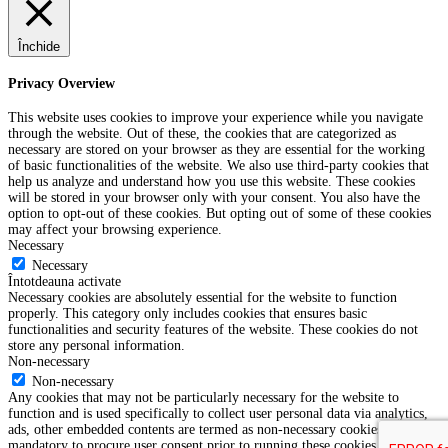
Închide
Privacy Overview
This website uses cookies to improve your experience while you navigate
through the website. Out of these, the cookies that are categorized as
necessary are stored on your browser as they are essential for the working
of basic functionalities of the website. We also use third-party cookies that
help us analyze and understand how you use this website. These cookies
will be stored in your browser only with your consent. You also have the
option to opt-out of these cookies. But opting out of some of these cookies
may affect your browsing experience.
Necessary
Necessary
Întotdeauna activate
Necessary cookies are absolutely essential for the website to function
properly. This category only includes cookies that ensures basic
functionalities and security features of the website. These cookies do not
store any personal information.
Non-necessary
Non-necessary
Any cookies that may not be particularly necessary for the website to
function and is used specifically to collect user personal data via analytics,
ads, other embedded contents are termed as non-necessary cookies. It is
mandatory to procure user consent prior to running these cookies on your