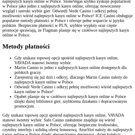
najlepszych kasyn online w Polsce. StoneVegas szybko zyskuje popularność
w Polsce jako jedno z najlepszych kasyn online, oferując nowoczesny
wygląd i szeroki wybór gier. Odwiedź Verde Casino i odkryj pełnię
możliwości wśród najlepszych kasyn online w Polsce! ICE Casino obsługuje
popularne metody płatności w Polsce i oferuje pełne wsparcie w języku
polskim. Bezpieczne płatności w PLN, szybkie wypłaty oraz częste
promocje sprawiają, że Flagman plasuje się w czołówce najlepszych kasyn
online w Polsce.
Metody płatności
Gdy szukasz topowej opcji spośród najlepszych kasyn online,
VAVADA stanowi świetny wybór.
Martin Casino to jedno z najlepszych kasyn online dostępnych dla
polskich graczy.
Zarejestruj się już dziś i odkryj, dlaczego Martin Casino należy do
najlepszych kasyn online w Polsce.
Odwiedź Verde Casino i odkryj pełnię możliwości wśród najlepszych
kasyn online w Polsce!
Opabet plasuje się w czołówce najlepszych kasyn online w Polsce
dzięki dużej bibliotece gier, szybkiemu działaniu i dopracowanym
promocjom.
Gdy szukasz topowej opcji spośród najlepszych kasyn online, VAVADA
stanowi świetny wybór. Safe Casino zasłużenie znajduje się wśród
najlepszych kasyn online w Polsce, oferując bezpieczne środowisko,
czytelny interfejs i solidną ofertę bonusową. AzurSlot należy do najlepszych
kasyn online w Polsce dzięki eleganckiemu designowi, dużej kolekcji