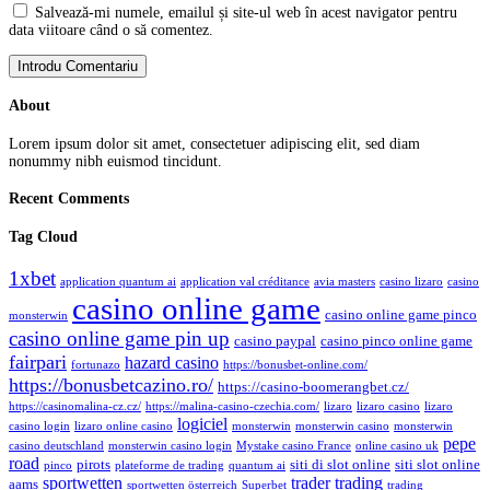
Salvează-mi numele, emailul și site-ul web în acest navigator pentru
data viitoare când o să comentez.
About
Lorem ipsum dolor sit amet, consectetuer adipiscing elit, sed diam
nonummy nibh euismod tincidunt.
Recent Comments
Tag Cloud
1xbet
application quantum ai
application val créditance
avia masters
casino lizaro
casino
casino online game
casino online game pinco
monsterwin
casino online game pin up
casino paypal
casino pinco online game
fairpari
hazard casino
fortunazo
https://bonusbet-online.com/
https://bonusbetcazino.ro/
https://casino-boomerangbet.cz/
https://casinomalina-cz.cz/
https://malina-casino-czechia.com/
lizaro
lizaro casino
lizaro
logiciel
casino login
lizaro online casino
monsterwin
monsterwin casino
monsterwin
pepe
casino deutschland
monsterwin casino login
Mystake casino France
online casino uk
road
pirots
siti di slot online
siti slot online
pinco
plateforme de trading
quantum ai
sportwetten
trader
trading
aams
sportwetten österreich
Superbet
trading