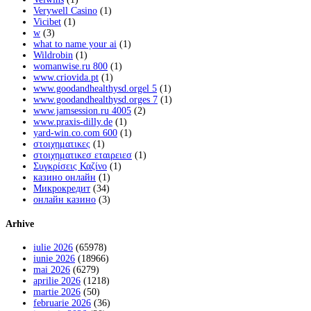
Verywell Casino
(1)
Vicibet
(1)
w
(3)
what to name your ai
(1)
Wildrobin
(1)
womanwise.ru 800
(1)
www.criovida.pt
(1)
www.goodandhealthysd.orgel 5
(1)
www.goodandhealthysd.orges 7
(1)
www.jamsession.ru 4005
(2)
www.praxis-dilly.de
(1)
yard-win.co.com 600
(1)
στοιχηματικες
(1)
στοιχηματικεσ εταιρειεσ
(1)
Συγκρίσεις Καζίνο
(1)
казино онлайн
(1)
Микрокредит
(34)
онлайн казино
(3)
Arhive
iulie 2026
(65978)
iunie 2026
(18966)
mai 2026
(6279)
aprilie 2026
(1218)
martie 2026
(50)
februarie 2026
(36)