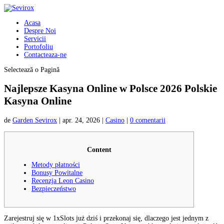
Acasa
Despre Noi
Servicii
Portofoliu
Contacteaza-ne
Selectează o Pagină
Najlepsze Kasyna Online w Polsce 2026 Polskie
Kasyna Online
de
Garden Sevirox
|
apr. 24, 2026
|
Casino
|
0 comentarii
Content
Metody płatności
Bonusy Powitalne
Recenzja Leon Casino
Bezpieczeństwo
Zarejestruj się w 1xSlots już dziś i przekonaj się, dlaczego jest jednym z