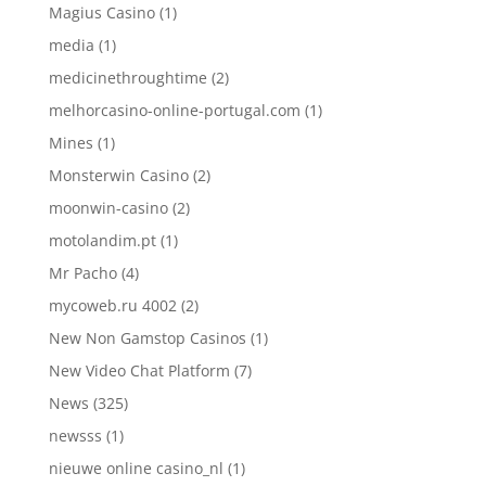
Magius Casino
(1)
media
(1)
medicinethroughtime
(2)
melhorcasino-online-portugal.com
(1)
Mines
(1)
Monsterwin Casino
(2)
moonwin-casino
(2)
motolandim.pt
(1)
Mr Pacho
(4)
mycoweb.ru 4002
(2)
New Non Gamstop Casinos
(1)
New Video Chat Platform
(7)
News
(325)
newsss
(1)
nieuwe online casino_nl
(1)