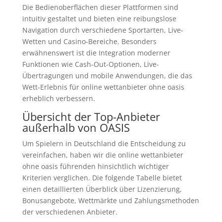
Die Bedienoberflächen dieser Plattformen sind
intuitiv gestaltet und bieten eine reibungslose
Navigation durch verschiedene Sportarten, Live-
Wetten und Casino-Bereiche. Besonders
erwähnenswert ist die Integration moderner
Funktionen wie Cash-Out-Optionen, Live-
Übertragungen und mobile Anwendungen, die das
Wett-Erlebnis für online wettanbieter ohne oasis
erheblich verbessern.
Übersicht der Top-Anbieter
außerhalb von OASIS
Um Spielern in Deutschland die Entscheidung zu
vereinfachen, haben wir die online wettanbieter
ohne oasis führenden hinsichtlich wichtiger
Kriterien verglichen. Die folgende Tabelle bietet
einen detaillierten Überblick über Lizenzierung,
Bonusangebote, Wettmärkte und Zahlungsmethoden
der verschiedenen Anbieter.