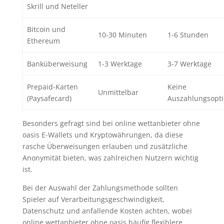
Skrill und Neteller
Bitcoin und
10-30 Minuten
1-6 Stunden
Ethereum
Banküberweisung
1-3 Werktage
3-7 Werktage
Prepaid-Karten
Keine
Unmittelbar
(Paysafecard)
Auszahlungsopt
Besonders gefragt sind bei online wettanbieter ohne
oasis E-Wallets und Kryptowährungen, da diese
rasche Überweisungen erlauben und zusätzliche
Anonymität bieten, was zahlreichen Nutzern wichtig
ist.
Bei der Auswahl der Zahlungsmethode sollten
Spieler auf Verarbeitungsgeschwindigkeit,
Datenschutz und anfallende Kosten achten, wobei
online wettanbieter ohne oasis häufig flexiblere