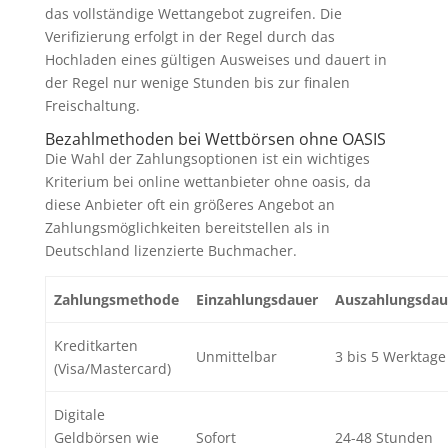
das vollständige Wettangebot zugreifen. Die
Verifizierung erfolgt in der Regel durch das
Hochladen eines gültigen Ausweises und dauert in
der Regel nur wenige Stunden bis zur finalen
Freischaltung.
Bezahlmethoden bei Wettbörsen ohne OASIS
Die Wahl der Zahlungsoptionen ist ein wichtiges
Kriterium bei online wettanbieter ohne oasis, da
diese Anbieter oft ein größeres Angebot an
Zahlungsmöglichkeiten bereitstellen als in
Deutschland lizenzierte Buchmacher.
Zahlungsmethode
Einzahlungsdauer
Auszahlungsdau
Kreditkarten
Unmittelbar
3 bis 5 Werktage
(Visa/Mastercard)
Digitale
Geldbörsen wie
Sofort
24-48 Stunden