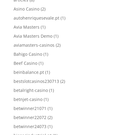
Asino Casino
(2)
autohenriquesevale.pt
(1)
Avia Masters
(1)
Avia Masters Demo
(1)
aviamasters-casinos
(2)
Bahigo Casino
(1)
Beef Casino
(1)
beinbalance.pt
(1)
bestslotcasinos230713
(2)
betalright-casino
(1)
betnjet-casino
(1)
betwinner21071
(1)
betwinner22072
(2)
betwinner24073
(1)