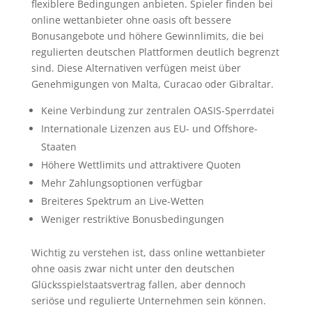
flexiblere Bedingungen anbieten. Spieler finden bei
online wettanbieter ohne oasis oft bessere
Bonusangebote und höhere Gewinnlimits, die bei
regulierten deutschen Plattformen deutlich begrenzt
sind. Diese Alternativen verfügen meist über
Genehmigungen von Malta, Curacao oder Gibraltar.
Keine Verbindung zur zentralen OASIS-Sperrdatei
Internationale Lizenzen aus EU- und Offshore-
Staaten
Höhere Wettlimits und attraktivere Quoten
Mehr Zahlungsoptionen verfügbar
Breiteres Spektrum an Live-Wetten
Weniger restriktive Bonusbedingungen
Wichtig zu verstehen ist, dass online wettanbieter
ohne oasis zwar nicht unter den deutschen
Glücksspielstaatsvertrag fallen, aber dennoch
seriöse und regulierte Unternehmen sein können.