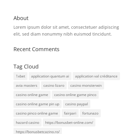
About
Lorem ipsum dolor sit amet, consectetuer adipiscing
elit, sed diam nonummy nibh euismod tincidunt.
Recent Comments
Tag Cloud
1xbet
application quantum ai
application val créditance
avia masters
casino lizaro
casino monsterwin
casino online game
casino online game pinco
casino online game pin up
casino paypal
casino pinco online game
fairpari
fortunazo
hazard casino
https://bonusbet-online.com/
https://bonusbetcazino.ro/