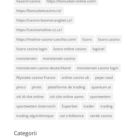
hazard casino
https://bonusbet-online.com/
https://bonusbetcazino.ro/
https://casino-boomerangbet.cz/
https://casinomalina-cz.cz/
https://malina-casino-czechia.com/
lizaro
lizaro casino
lizaro casino login
lizaro online casino
logiciel
monsterwin
monsterwin casino
monsterwin casino deutschland
monsterwin casino login
Mystake casino France
online casino uk
pepe road
pinco
pirots
plateforme de trading
quantum ai
siti di slot online
siti slot online aams
sportwetten
sportwetten österreich
Superbet
trader
trading
trading algorithmique
val créditance
verde casino
Categorii