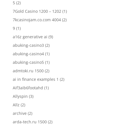
5
(2)
7Gold Casino 1200 – 1202
(1)
7kcasinojam.co.com 4004
(2)
9
(1)
a16z generative ai
(9)
abuking-casino3
(2)
abuking-casino4
(1)
abuking-casino5
(1)
admtoki.ru 1500
(2)
ai in finance examples 1
(2)
Aif3aib6footahd
(1)
Allyspin
(3)
Allz
(2)
archive
(2)
arda-tech.ru 1500
(2)