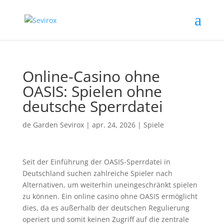
Online-Casino ohne
OASIS: Spielen ohne
deutsche Sperrdatei
de
Garden Sevirox
|
apr. 24, 2026
|
Spiele
Seit der Einführung der OASIS-Sperrdatei in
Deutschland suchen zahlreiche Spieler nach
Alternativen, um weiterhin uneingeschränkt spielen
zu können. Ein online casino ohne OASIS ermöglicht
dies, da es außerhalb der deutschen Regulierung
operiert und somit keinen Zugriff auf die zentrale