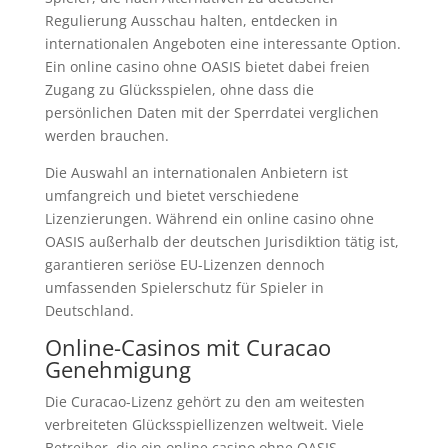
Regulierung Ausschau halten, entdecken in
internationalen Angeboten eine interessante Option.
Ein online casino ohne OASIS bietet dabei freien
Zugang zu Glücksspielen, ohne dass die
persönlichen Daten mit der Sperrdatei verglichen
werden brauchen.
Die Auswahl an internationalen Anbietern ist
umfangreich und bietet verschiedene
Lizenzierungen. Während ein online casino ohne
OASIS außerhalb der deutschen Jurisdiktion tätig ist,
garantieren seriöse EU-Lizenzen dennoch
umfassenden Spielerschutz für Spieler in
Deutschland.
Online-Casinos mit Curacao
Genehmigung
Die Curacao-Lizenz gehört zu den am weitesten
verbreiteten Glücksspiellizenzen weltweit. Viele
Betreiber, die ein online casino ohne OASIS