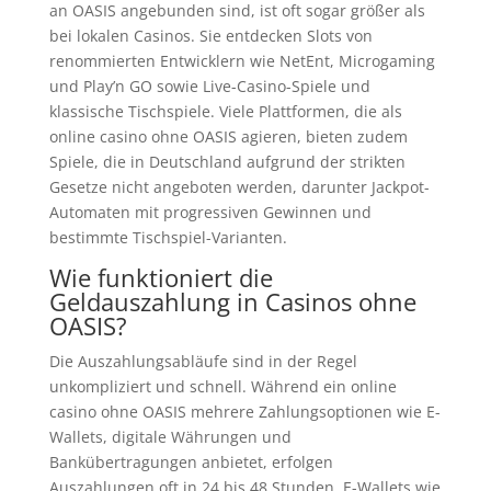
an OASIS angebunden sind, ist oft sogar größer als
bei lokalen Casinos. Sie entdecken Slots von
renommierten Entwicklern wie NetEnt, Microgaming
und Play’n GO sowie Live-Casino-Spiele und
klassische Tischspiele. Viele Plattformen, die als
online casino ohne OASIS agieren, bieten zudem
Spiele, die in Deutschland aufgrund der strikten
Gesetze nicht angeboten werden, darunter Jackpot-
Automaten mit progressiven Gewinnen und
bestimmte Tischspiel-Varianten.
Wie funktioniert die
Geldauszahlung in Casinos ohne
OASIS?
Die Auszahlungsabläufe sind in der Regel
unkompliziert und schnell. Während ein online
casino ohne OASIS mehrere Zahlungsoptionen wie E-
Wallets, digitale Währungen und
Bankübertragungen anbietet, erfolgen
Auszahlungen oft in 24 bis 48 Stunden. E-Wallets wie