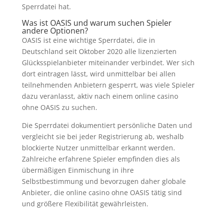
Sperrdatei hat.
Was ist OASIS und warum suchen Spieler
andere Optionen?
OASIS ist eine wichtige Sperrdatei, die in
Deutschland seit Oktober 2020 alle lizenzierten
Glücksspielanbieter miteinander verbindet. Wer sich
dort eintragen lässt, wird unmittelbar bei allen
teilnehmenden Anbietern gesperrt, was viele Spieler
dazu veranlasst, aktiv nach einem online casino
ohne OASIS zu suchen.
Die Sperrdatei dokumentiert persönliche Daten und
vergleicht sie bei jeder Registrierung ab, weshalb
blockierte Nutzer unmittelbar erkannt werden.
Zahlreiche erfahrene Spieler empfinden dies als
übermäßigen Einmischung in ihre
Selbstbestimmung und bevorzugen daher globale
Anbieter, die online casino ohne OASIS tätig sind
und größere Flexibilität gewährleisten.