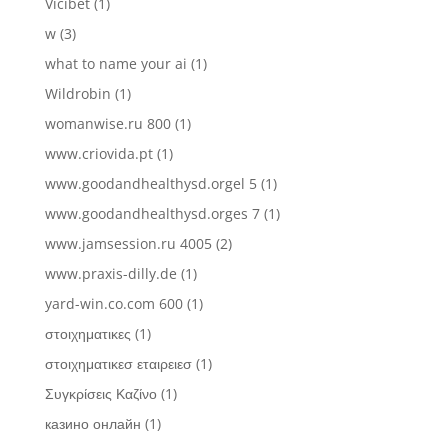
Vicibet
(1)
w
(3)
what to name your ai
(1)
Wildrobin
(1)
womanwise.ru 800
(1)
www.criovida.pt
(1)
www.goodandhealthysd.orgel 5
(1)
www.goodandhealthysd.orges 7
(1)
www.jamsession.ru 4005
(2)
www.praxis-dilly.de
(1)
yard-win.co.com 600
(1)
στοιχηματικες
(1)
στοιχηματικεσ εταιρειεσ
(1)
Συγκρίσεις Καζίνο
(1)
казино онлайн
(1)