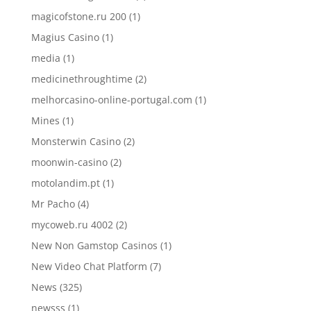
magicofstone.ru 200
(1)
Magius Casino
(1)
media
(1)
medicinethroughtime
(2)
melhorcasino-online-portugal.com
(1)
Mines
(1)
Monsterwin Casino
(2)
moonwin-casino
(2)
motolandim.pt
(1)
Mr Pacho
(4)
mycoweb.ru 4002
(2)
New Non Gamstop Casinos
(1)
New Video Chat Platform
(7)
News
(325)
newsss
(1)