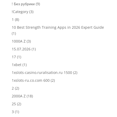
! Без рубрики
(9)
!Category
(3)
1
(8)
10 Best Strength Training Apps in 2026 Expert Guide
(1)
1000A Z
(3)
15.07.2026
(1)
17
(1)
1xbet
(1)
1xslots-casino.ruralisation.ru 1500
(2)
1xslots-ru.co.com 600
(2)
2
(2)
2000A Z
(18)
25
(2)
3
(1)