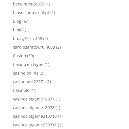
betwinner24073
(1)
biosecindustrial.pt
(1)
Blog
(67)
blog8
(1)
bmag72.ru 408
(2)
cardiosaratov.ru 4003
(2)
Casino
(39)
Casino en Ligne
(1)
casino online
(3)
casinobest22071
(2)
Casinolo
(1)
casinoslotgame16077
(1)
casinoslotgame18078
(1)
casinoslotgame210710
(1)
casinoslotgame230711
(2)