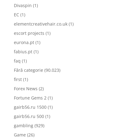
Divaspin
(1)
EC
(1)
elementcreativehair.co.uk
(1)
escort projects
(1)
eurona.pt
(1)
fabius.pt
(1)
faq
(1)
Fără categorie
(90.023)
first
(1)
Forex News
(2)
Fortune Gems 2
(1)
gairb56.ru 1500
(1)
gairb56.ru 500
(1)
gambling
(929)
Game
(26)