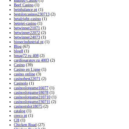
Bahigo Casino
(1)
Beef Casino
(1)
beinbalance.pt
(1)
bestslotcasinos230713
(2)
betalright-casino
(1)
betnjet-casino
(1)
betwinner21071
(1)
betwinner22072
(2)
betwinner24073
(1)
biosecindustrial.pt
(1)
Blog
(67)
blog8
(1)
bmag72.ru 408
(2)
cardiosaratov.ru 4003
(2)
Casino
(39)
Casino en Ligne
(1)
casino online
(3)
casinobest22071
(2)
Casinolo
(1)
casinoslotgame16077
(1)
casinoslotgame18078
(1)
casinoslotgame210710
(1)
casinoslotgame230711
(2)
casinostslot18075
(2)
catalog
(1)
ceeco.pt
(1)
CH
(1)
Chicken Road
(27)