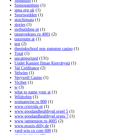
Spinmills
(1)
Spinogambino
(1)
spna.org.uk
(1)
Sportwedden
(1)
stoichimata
(1)
stories
(1)
swtbuilding.pt
(1)
tatagroekspo.ru 4001
(2)
taxireutte.at
(1)
test
(2)
thepinkschool non gamstop casino
(1)
Total
(1)
uncategorized
(131)
Uudet Kasinot Ilman Kierrätystä
(1)
Val Créditance
(2)
Velwins
(1)
Verywell Casino
(1)
Vicibet
(1)
w
(3)
what to name your ai
(1)
Wildrobin
(1)
womanwise.ru 800
(1)
www.criovida.pt
(1)
www.goodandhealthysd.orgel 5
(1)
www.goodandhealthysd.orges 7
(1)
www.jamsession.ru 4005
(2)
www.praxis-dilly.de
(1)
yard-win.co.com 600
(1)