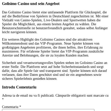
Golisimo Casino und sein Angebot
Das Golisimo Casino bietet eine umfassende Plattform für Glücksspiel, die
auf die Bedürfnisse von Spielern in Deutschland zugeschnitten ist. Mit einer
Vielzahl von Casino-Spielen, Live-Dealern und Sportwetten haben die
Spieler die Möglichkeit, aus einem breiten Angebot zu wählen. Die
Benutzerschnittstelle ist benutzerfreundlich gestaltet, sodass selbst Anfänger
leicht navigieren können.
Ein weiteres Highlight des Golisimo Casinos sind die attraktiven
Willkommensboni und das VIP-Programm. Neue Spieler können von
großzügigen Angeboten profitieren, die ihnen helfen, ihre Erfahrung zu
maximieren. Für erfahrene Spieler bietet das VIP-Programm zusätzliche
Anreize und Belohnungen, die sie zu loyalen Kunden machen.
Sicherheit und verantwortungsvolles Spielen stehen im Golisimo Casino an
erster Stelle. Die Plattform setzt auf hohe Sicherheitsstandards und sorgt
dafür, dass alle Spiele fair und transparent sind. Spieler können sich darauf
verlassen, dass ihre Daten geschützt sind und sie ein angenehmes sowie
sicheres Spielerlebnis genießen können.
Introdu Comentariu
Adresa ta de email nu va fi publicată.
Câmpurile obligatorii sunt marcate cu
*
Comentariu
*