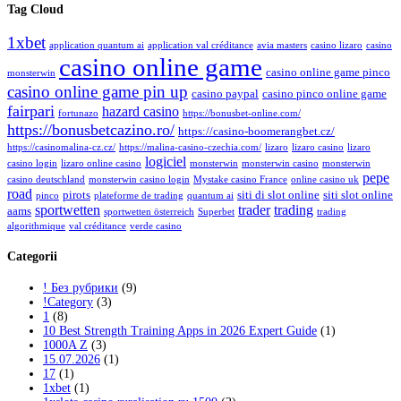
Tag Cloud
1xbet
application quantum ai
application val créditance
avia masters
casino lizaro
casino
casino online game
casino online game pinco
monsterwin
casino online game pin up
casino paypal
casino pinco online game
fairpari
hazard casino
fortunazo
https://bonusbet-online.com/
https://bonusbetcazino.ro/
https://casino-boomerangbet.cz/
https://casinomalina-cz.cz/
https://malina-casino-czechia.com/
lizaro
lizaro casino
lizaro
logiciel
casino login
lizaro online casino
monsterwin
monsterwin casino
monsterwin
pepe
casino deutschland
monsterwin casino login
Mystake casino France
online casino uk
road
pirots
siti di slot online
siti slot online
pinco
plateforme de trading
quantum ai
sportwetten
trader
trading
aams
sportwetten österreich
Superbet
trading
algorithmique
val créditance
verde casino
Categorii
! Без рубрики
(9)
!Category
(3)
1
(8)
10 Best Strength Training Apps in 2026 Expert Guide
(1)
1000A Z
(3)
15.07.2026
(1)
17
(1)
1xbet
(1)