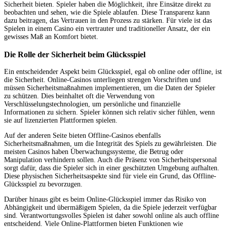
Sicherheit bieten. Spieler haben die Möglichkeit, ihre Einsätze direkt zu
beobachten und sehen, wie die Spiele ablaufen. Diese Transparenz kann
dazu beitragen, das Vertrauen in den Prozess zu stärken. Für viele ist das
Spielen in einem Casino ein vertrauter und traditioneller Ansatz, der ein
gewisses Maß an Komfort bietet.
Die Rolle der Sicherheit beim Glücksspiel
Ein entscheidender Aspekt beim Glücksspiel, egal ob online oder offline, ist
die Sicherheit. Online-Casinos unterliegen strengen Vorschriften und
müssen Sicherheitsmaßnahmen implementieren, um die Daten der Spieler
zu schützen. Dies beinhaltet oft die Verwendung von
Verschlüsselungstechnologien, um persönliche und finanzielle
Informationen zu sichern. Spieler können sich relativ sicher fühlen, wenn
sie auf lizenzierten Plattformen spielen.
Auf der anderen Seite bieten Offline-Casinos ebenfalls
Sicherheitsmaßnahmen, um die Integrität des Spiels zu gewährleisten. Die
meisten Casinos haben Überwachungssysteme, die Betrug oder
Manipulation verhindern sollen. Auch die Präsenz von Sicherheitspersonal
sorgt dafür, dass die Spieler sich in einer geschützten Umgebung aufhalten.
Diese physischen Sicherheitsaspekte sind für viele ein Grund, das Offline-
Glücksspiel zu bevorzugen.
Darüber hinaus gibt es beim Online-Glücksspiel immer das Risiko von
Abhängigkeit und übermäßigem Spielen, da die Spiele jederzeit verfügbar
sind. Verantwortungsvolles Spielen ist daher sowohl online als auch offline
entscheidend. Viele Online-Plattformen bieten Funktionen wie