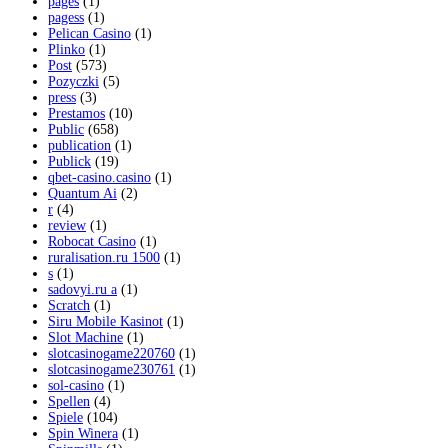
pages
(1)
pagess
(1)
Pelican Casino
(1)
Plinko
(1)
Post
(573)
Pozyczki
(5)
press
(3)
Prestamos
(10)
Public
(658)
publication
(1)
Publick
(19)
qbet-casino.casino
(1)
Quantum Ai
(2)
r
(4)
review
(1)
Robocat Casino
(1)
ruralisation.ru 1500
(1)
s
(1)
sadovyi.ru a
(1)
Scratch
(1)
Siru Mobile Kasinot
(1)
Slot Machine
(1)
slotcasinogame220760
(1)
slotcasinogame230761
(1)
sol-casino
(1)
Spellen
(4)
Spiele
(104)
Spin Winera
(1)