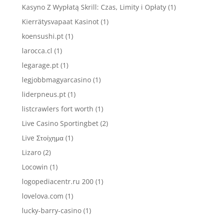
Kasyno Z Wypłatą Skrill: Czas, Limity i Opłaty
(1)
Kierrätysvapaat Kasinot
(1)
koensushi.pt
(1)
larocca.cl
(1)
legarage.pt
(1)
legjobbmagyarcasino
(1)
liderpneus.pt
(1)
listcrawlers fort worth
(1)
Live Casino Sportingbet
(2)
Live Στοίχημα
(1)
Lizaro
(2)
Locowin
(1)
logopediacentr.ru 200
(1)
lovelova.com
(1)
lucky-barry-casino
(1)