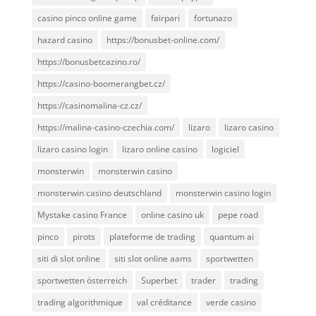
casino pinco online game
fairpari
fortunazo
hazard casino
https://bonusbet-online.com/
https://bonusbetcazino.ro/
https://casino-boomerangbet.cz/
https://casinomalina-cz.cz/
https://malina-casino-czechia.com/
lizaro
lizaro casino
lizaro casino login
lizaro online casino
logiciel
monsterwin
monsterwin casino
monsterwin casino deutschland
monsterwin casino login
Mystake casino France
online casino uk
pepe road
pinco
pirots
plateforme de trading
quantum ai
siti di slot online
siti slot online aams
sportwetten
sportwetten österreich
Superbet
trader
trading
trading algorithmique
val créditance
verde casino