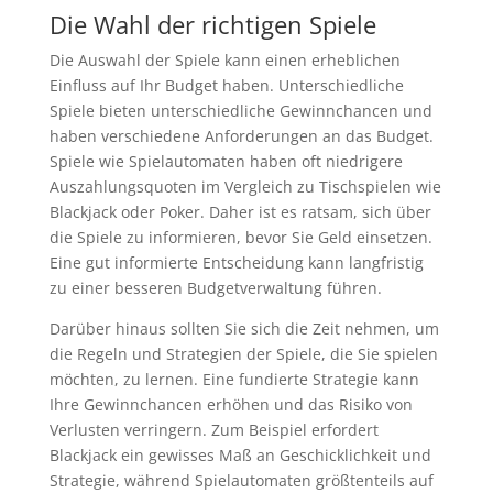
Die Wahl der richtigen Spiele
Die Auswahl der Spiele kann einen erheblichen
Einfluss auf Ihr Budget haben. Unterschiedliche
Spiele bieten unterschiedliche Gewinnchancen und
haben verschiedene Anforderungen an das Budget.
Spiele wie Spielautomaten haben oft niedrigere
Auszahlungsquoten im Vergleich zu Tischspielen wie
Blackjack oder Poker. Daher ist es ratsam, sich über
die Spiele zu informieren, bevor Sie Geld einsetzen.
Eine gut informierte Entscheidung kann langfristig
zu einer besseren Budgetverwaltung führen.
Darüber hinaus sollten Sie sich die Zeit nehmen, um
die Regeln und Strategien der Spiele, die Sie spielen
möchten, zu lernen. Eine fundierte Strategie kann
Ihre Gewinnchancen erhöhen und das Risiko von
Verlusten verringern. Zum Beispiel erfordert
Blackjack ein gewisses Maß an Geschicklichkeit und
Strategie, während Spielautomaten größtenteils auf