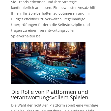
Sie Trends erkennen und Ihre Strategie
kontinuierlich anpassen. Ein bewusster Ansatz hilft
Ihnen, Ihr Spielverhalten zu optimieren und Ihr
Budget effektiver zu verwalten. Regelmäßige
Überprüfungen fördern die Selbstdisziplin und
tragen zu einem verantwortungsvollen
Spielverhalten bei.
Die Rolle von Plattformen und
verantwortungsvollem Spielen
Die Wahl der richtigen Plattform spielt eine wichtige
Rolle bei der Verwaltung Ihres Spielbudgets. Viele