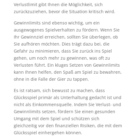
Verlustlimit gibt Ihnen die Möglichkeit, sich
zurückzuziehen, bevor die Situation kritisch wird.
Gewinnlimits sind ebenso wichtig, um ein
ausgewogenes Spielverhalten zu fördern. Wenn Sie
Ihr Gewinnziel erreichen, sollten Sie überlegen, ob
Sie aufhören möchten. Dies trägt dazu bei, die
Gefahr zu minimieren, dass Sie zurück ins Spiel
gehen, um noch mehr zu gewinnen, was oft zu
Verlusten führt. Ein kluges Setzen von Gewinnlimits
kann Ihnen helfen, den Spaß am Spiel zu bewahren,
ohne in die Falle der Gier zu tappen.
Es ist ratsam, sich bewusst zu machen, dass
Glücksspiel primär als Unterhaltung gedacht ist und
nicht als Einkommensquelle. Indem Sie Verlust- und
Gewinnlimits setzen, fördern Sie einen gesunden
Umgang mit dem Spiel und schützen sich
gleichzeitig vor den finanziellen Risiken, die mit dem
Glücksspiel einhergehen können.