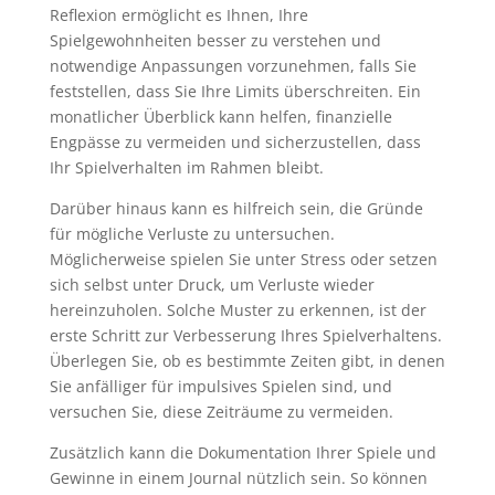
Reflexion ermöglicht es Ihnen, Ihre
Spielgewohnheiten besser zu verstehen und
notwendige Anpassungen vorzunehmen, falls Sie
feststellen, dass Sie Ihre Limits überschreiten. Ein
monatlicher Überblick kann helfen, finanzielle
Engpässe zu vermeiden und sicherzustellen, dass
Ihr Spielverhalten im Rahmen bleibt.
Darüber hinaus kann es hilfreich sein, die Gründe
für mögliche Verluste zu untersuchen.
Möglicherweise spielen Sie unter Stress oder setzen
sich selbst unter Druck, um Verluste wieder
hereinzuholen. Solche Muster zu erkennen, ist der
erste Schritt zur Verbesserung Ihres Spielverhaltens.
Überlegen Sie, ob es bestimmte Zeiten gibt, in denen
Sie anfälliger für impulsives Spielen sind, und
versuchen Sie, diese Zeiträume zu vermeiden.
Zusätzlich kann die Dokumentation Ihrer Spiele und
Gewinne in einem Journal nützlich sein. So können