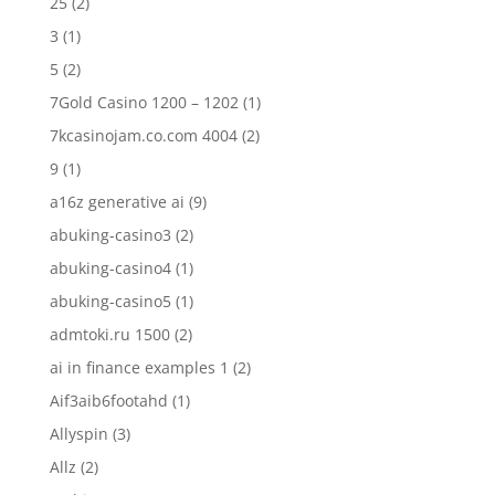
25
(2)
3
(1)
5
(2)
7Gold Casino 1200 – 1202
(1)
7kcasinojam.co.com 4004
(2)
9
(1)
a16z generative ai
(9)
abuking-casino3
(2)
abuking-casino4
(1)
abuking-casino5
(1)
admtoki.ru 1500
(2)
ai in finance examples 1
(2)
Aif3aib6footahd
(1)
Allyspin
(3)
Allz
(2)