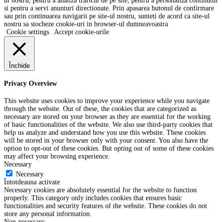
ul nostru, pentru a analiza traficul de pe site, pentru a personaliza continutul
si pentru a servi anunturi directionate. Prin apasarea butonul de confirmare
sau prin continuarea navigarii pe site-ul nostru, sunteti de acord ca site-ul
nostru sa stocheze cookie-uri in browser-ul dumneavoastra
Cookie settings
Accept cookie-urile
Închide
Privacy Overview
This website uses cookies to improve your experience while you navigate
through the website. Out of these, the cookies that are categorized as
necessary are stored on your browser as they are essential for the working
of basic functionalities of the website. We also use third-party cookies that
help us analyze and understand how you use this website. These cookies
will be stored in your browser only with your consent. You also have the
option to opt-out of these cookies. But opting out of some of these cookies
may affect your browsing experience.
Necessary
Necessary
Întotdeauna activate
Necessary cookies are absolutely essential for the website to function
properly. This category only includes cookies that ensures basic
functionalities and security features of the website. These cookies do not
store any personal information.
Non-necessary