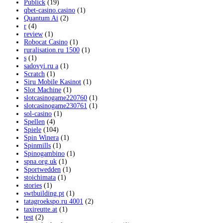
Publick
(19)
qbet-casino.casino
(1)
Quantum Ai
(2)
r
(4)
review
(1)
Robocat Casino
(1)
ruralisation.ru 1500
(1)
s
(1)
sadovyi.ru a
(1)
Scratch
(1)
Siru Mobile Kasinot
(1)
Slot Machine
(1)
slotcasinogame220760
(1)
slotcasinogame230761
(1)
sol-casino
(1)
Spellen
(4)
Spiele
(104)
Spin Winera
(1)
Spinmills
(1)
Spinogambino
(1)
spna.org.uk
(1)
Sportwedden
(1)
stoichimata
(1)
stories
(1)
swtbuilding.pt
(1)
tatagroekspo.ru 4001
(2)
taxireutte.at
(1)
test
(2)