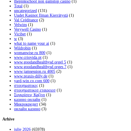
thepinkschool non gamstop casino
(1)
Total
(1)
uncategorized
(131)
Uudet Kasinot Ilman Kierrätystä
(1)
Val Créditance
(2)
Velwins
(1)
Verywell Casino
(1)
Vicibet
(1)
w
(3)
what to name your ai
(1)
Wildrobin
(1)
womanwise.ru 800
(1)
www.criovida.pt
(1)
www.goodandhealthysd.orgel 5
(1)
www.goodandhealthysd.orges 7
(1)
www.jamsession.ru 4005
(2)
www.praxis-dilly.de
(1)
yard-win.co.com 600
(1)
στοιχηματικες
(1)
στοιχηματικεσ εταιρειεσ
(1)
Συγκρίσεις Καζίνο
(1)
казино онлайн
(1)
Микрокредит
(34)
онлайн казино
(3)
Arhive
iulie 2026
(65978)