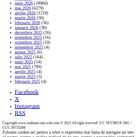
iunie 2026
(18966)
mai 2026
(6279)
aprilie 2026
(1218)
martie 2026
(50)
februarie 2026
(36)
ianuarie 2026
(30)
decembrie 2025
(26)
noiembrie 2025
(16)
octombrie 2025
(10)
septembrie 2025
(4)
august 2025
(6)
iulie 2025
(164)
iunie 2025
(14)
mai 2025
(709)
aprilie 2025
(4)
martie 2025
(3)
februarie 2025
(4)
Facebook
X
Instagram
RSS
Copyright www.realizare-site-web.com © 2021 All right reserved! S.C SEVIROX SRL /
CUI: 38735204
Folosim cookie-uri pentru a oferi o experienta mai buna de navigare pe site-