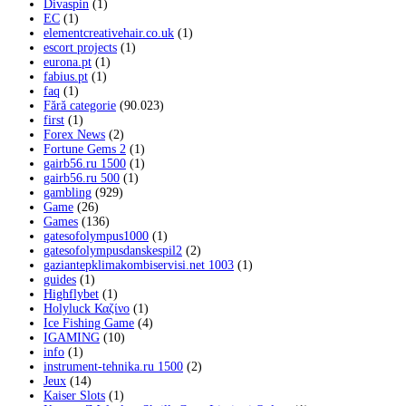
Divaspin
(1)
EC
(1)
elementcreativehair.co.uk
(1)
escort projects
(1)
eurona.pt
(1)
fabius.pt
(1)
faq
(1)
Fără categorie
(90.023)
first
(1)
Forex News
(2)
Fortune Gems 2
(1)
gairb56.ru 1500
(1)
gairb56.ru 500
(1)
gambling
(929)
Game
(26)
Games
(136)
gatesofolympus1000
(1)
gatesofolympusdanskespil2
(2)
gaziantepklimakombiservisi.net 1003
(1)
guides
(1)
Highflybet
(1)
Holyluck Καζίνο
(1)
Ice Fishing Game
(4)
IGAMING
(10)
info
(1)
instrument-tehnika.ru 1500
(2)
Jeux
(14)
Kaiser Slots
(1)