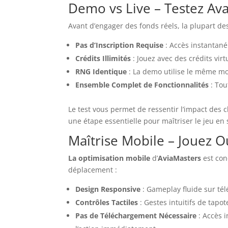
Demo vs Live – Testez Ava
Avant d’engager des fonds réels, la plupart d
Pas d’Inscription Requise
: Accès instantan
Crédits Illimités
: Jouez avec des crédits vi
RNG Identique
: La demo utilise le même mo
Ensemble Complet de Fonctionnalités
: Tou
Le test vous permet de ressentir l’impact des 
une étape essentielle pour maîtriser le jeu en 
Maîtrise Mobile – Jouez 
La optimisation mobile
d’
AviaMasters
est con
déplacement :
Design Responsive
: Gameplay fluide sur tél
Contrôles Tactiles
: Gestes intuitifs de tapo
Pas de Téléchargement Nécessaire
: Accès 