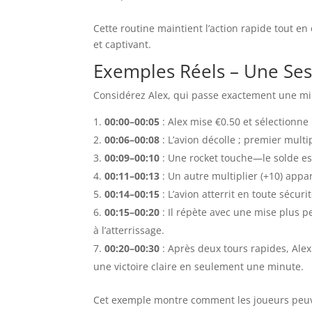
Cette routine maintient l’action rapide tout e
et captivant.
Exemples Réels – Une Ses
Considérez Alex, qui passe exactement une m
00:00–00:05
: Alex mise €0.50 et sélectionne l
00:06–00:08
: L’avion décolle ; premier multip
00:09–00:10
: Une rocket touche—le solde est 
00:11–00:13
: Un autre multiplier (+10) appar
00:14–00:15
: L’avion atterrit en toute sécur
00:15–00:20
: Il répète avec une mise plus pe
à l’atterrissage.
00:20–00:30
: Après deux tours rapides, Ale
une victoire claire en seulement une minute.
Cet exemple montre comment les joueurs peuv