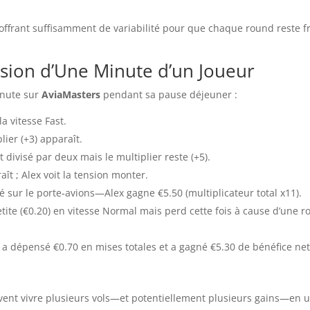
n offrant suffisamment de variabilité pour que chaque round reste f
sion d’Une Minute d’un Joueur
inute sur
AviaMasters
pendant sa pause déjeuner :
a vitesse Fast.
lier (+3) apparaît.
divisé par deux mais le multiplier reste (+5).
aît ; Alex voit la tension monter.
ité sur le porte‑avions—Alex gagne €5.50 (multiplicateur total x11).
tite (€0.20) en vitesse Normal mais perd cette fois à cause d’une r
x a dépensé €0.70 en mises totales et a gagné €5.30 de bénéfice n
ent vivre plusieurs vols—et potentiellement plusieurs gains—en 