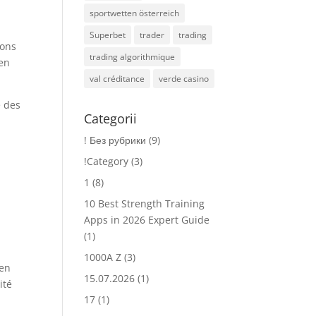
sportwetten österreich
Superbet
trader
trading
ions
trading algorithmique
 en
val créditance
verde casino
e des
Categorii
! Без рубрики
(9)
!Category
(3)
1
(8)
10 Best Strength Training
Apps in 2026 Expert Guide
(1)
1000A Z
(3)
 en
15.07.2026
(1)
ité
17
(1)