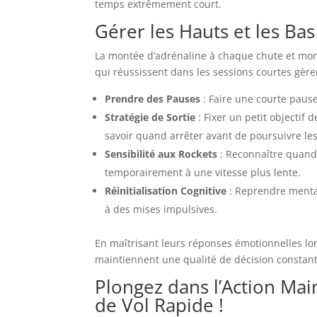
temps extrêmement court.
Gérer les Hauts et les Ba
La montée d’adrénaline à chaque chute et mo
qui réussissent dans les sessions courtes gèren
Prendre des Pauses
: Faire une courte paus
Stratégie de Sortie
: Fixer un petit objectif
savoir quand arrêter avant de poursuivre les
Sensibilité aux Rockets
: Reconnaître quand
temporairement à une vitesse plus lente.
Réinitialisation Cognitive
: Reprendre mental
à des mises impulsives.
En maîtrisant leurs réponses émotionnelles lors
maintiennent une qualité de décision constant
Plongez dans l’Action Ma
de Vol Rapide !