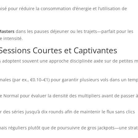
isé pour réduire la consommation d’énergie et l’utilisation de
Masters
dans les pauses déjeuner ou les trajets—parfait pour les
e intensité.
 Sessions Courtes et Captivantes
es adoptent souvent une approche disciplinée axée sur de petites m
males (par ex., €0.10–€1) pour garantir plusieurs vols dans un tem
e Normal pour évaluer la densité des multipliers avant de passer 
ur des séries jusqu’à dix rounds afin de maintenir le flux sans clics
 mais réguliers plutôt que de poursuivre de gros jackpots—une stra