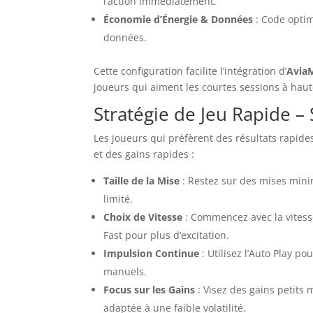
l’action immédiatement.
Économie d’Énergie & Données
: Code optim
données.
Cette configuration facilite l’intégration d’
Avia
joueurs qui aiment les courtes sessions à haut
Stratégie de Jeu Rapide –
Les joueurs qui préfèrent des résultats rapid
et des gains rapides :
Taille de la Mise
: Restez sur des mises mini
limité.
Choix de Vitesse
: Commencez avec la vitess
Fast pour plus d’excitation.
Impulsion Continue
: Utilisez l’Auto Play po
manuels.
Focus sur les Gains
: Visez des gains petits
adaptée à une faible volatilité.