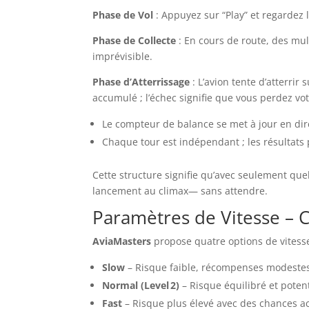
Phase de Vol
: Appuyez sur “Play” et regardez l
Phase de Collecte
: En cours de route, des mult
imprévisible.
Phase d’Atterrissage
: L’avion tente d’atterrir
accumulé ; l’échec signifie que vous perdez vo
Le compteur de balance se met à jour en dire
Chaque tour est indépendant ; les résultats p
Cette structure signifie qu’avec seulement qu
lancement au climax— sans attendre.
Paramètres de Vitesse – C
AviaMasters
propose quatre options de vitesse 
Slow
– Risque faible, récompenses modeste
Normal (Level 2)
– Risque équilibré et potent
Fast
– Risque plus élevé avec des chances ac