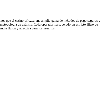
icamos que el casino ofrezca una amplia gama de métodos de pago seguros y
etodología de análisis. Cada operador ha superado un estricto filtro de
ncia fluida y atractiva para los usuarios.