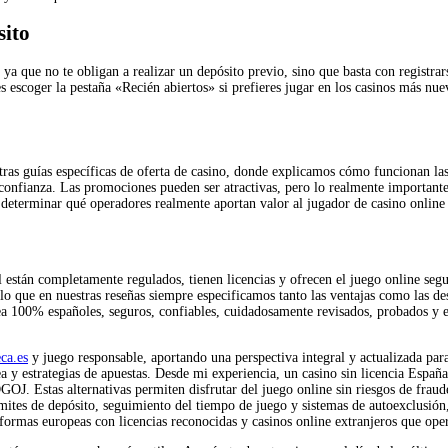
sito
 que no te obligan a realizar un depósito previo, sino que basta con registrarse
 escoger la pestaña «Recién abiertos» si prefieres jugar en los casinos más nu
tras guías específicas de oferta de casino, donde explicamos cómo funcionan las
onfianza. Las promociones pueden ser atractivas, pero lo realmente importante 
de determinar qué operadores realmente aportan valor al jugador de casino online
ol están completamente regulados, tienen licencias y ofrecen el juego online s
 lo que en nuestras reseñas siempre especificamos tanto las ventajas como las 
línea 100% españoles, seguros, confiables, cuidadosamente revisados, probados y
eca.es
y juego responsable, aportando una perspectiva integral y actualizada pa
 y estrategias de apuestas. Desde mi experiencia, un casino sin licencia España
GOJ. Estas alternativas permiten disfrutar del juego online sin riesgos de frau
límites de depósito, seguimiento del tiempo de juego y sistemas de autoexclusi
formas europeas con licencias reconocidas y casinos online extranjeros que oper