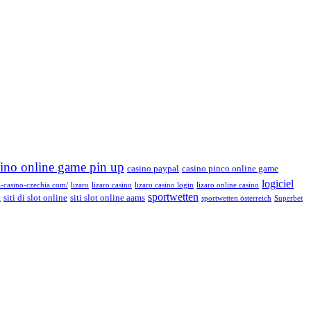
sino online game pin up
casino paypal
casino pinco online game
logiciel
a-casino-czechia.com/
lizaro
lizaro casino
lizaro casino login
lizaro online casino
sportwetten
siti di slot online
siti slot online aams
i
sportwetten österreich
Superbet