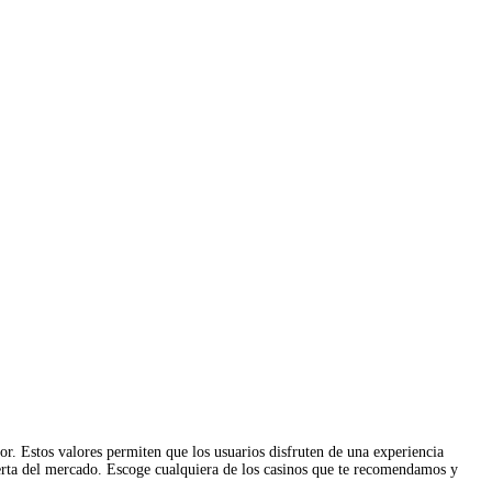
or. Estos valores permiten que los usuarios disfruten de una experiencia
oferta del mercado. Escoge cualquiera de los casinos que te recomendamos y