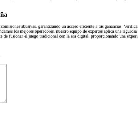
aña
 comisiones abusivas, garantizando un acceso eficiente a tus ganancias. Verif
ndamos los mejores operadores, nuestro equipo de expertos aplica una rigurosa m
 de fusionar el juego tradicional con la era digital, proporcionando una experie
*