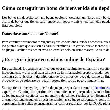
Cómo conseguir un bono de bienvenida sin depó
Los bonos sin depósito son una buena opción y presentan un riesgo muy bajo, ya
oferta de bonos que tienen para jugadores nuevos y existentes. También puedes
lista completa.
Datos clave antes de usar Neosurf
Para consultar promociones vigentes y sus condiciones, puedes acceder a nues
los puntos clave que revisamos para determinar si un casino nuevo merece tu c
de juego. Evaluar casinos nuevos no consiste solo en listar marcas; se trata 
¿Es seguro jugar en casinos online de España?
En actualidad, los casinos en línea que operan legalmente en territorio españ
independiente y a la total transparencia de la información proporcionada, por
encontrarás revisiones y descripciones de sólo sitios de juego de casino en 
proveedores de software de juego, juegos, tiempos de pago y mucho más.
Su experiencia incluye legislación de juegos, seguridad cibernética
burritoazt
experto en iGaming, con profundos conocimientos en juegos de casino en línea
de los jugadores españoles que un entorno de casinos regulados con licencia D
alternativas legales suelen ofrecer herramientas de juego responsable, como 
consciente. Entre ellas se encuentran los casinos regulados por la DGOJ, plata