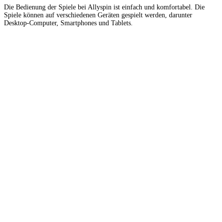
Die Bedienung der Spiele bei Allyspin ist einfach und komfortabel. Die
Spiele können auf verschiedenen Geräten gespielt werden, darunter
Desktop-Computer, Smartphones und Tablets.