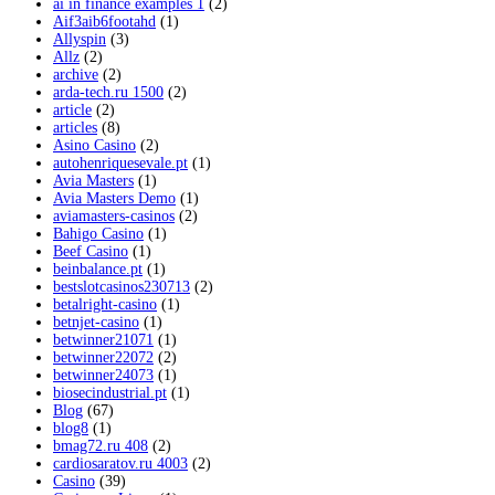
ai in finance examples 1
(2)
Aif3aib6footahd
(1)
Allyspin
(3)
Allz
(2)
archive
(2)
arda-tech.ru 1500
(2)
article
(2)
articles
(8)
Asino Casino
(2)
autohenriquesevale.pt
(1)
Avia Masters
(1)
Avia Masters Demo
(1)
aviamasters-casinos
(2)
Bahigo Casino
(1)
Beef Casino
(1)
beinbalance.pt
(1)
bestslotcasinos230713
(2)
betalright-casino
(1)
betnjet-casino
(1)
betwinner21071
(1)
betwinner22072
(2)
betwinner24073
(1)
biosecindustrial.pt
(1)
Blog
(67)
blog8
(1)
bmag72.ru 408
(2)
cardiosaratov.ru 4003
(2)
Casino
(39)