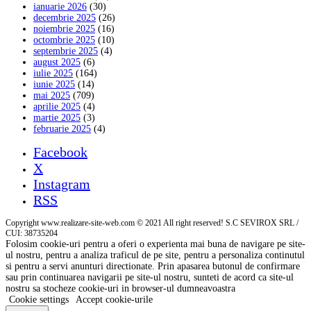
ianuarie 2026
(30)
decembrie 2025
(26)
noiembrie 2025
(16)
octombrie 2025
(10)
septembrie 2025
(4)
august 2025
(6)
iulie 2025
(164)
iunie 2025
(14)
mai 2025
(709)
aprilie 2025
(4)
martie 2025
(3)
februarie 2025
(4)
Facebook
X
Instagram
RSS
Copyright www.realizare-site-web.com © 2021 All right reserved! S.C SEVIROX SRL /
CUI: 38735204
Folosim cookie-uri pentru a oferi o experienta mai buna de navigare pe site-
ul nostru, pentru a analiza traficul de pe site, pentru a personaliza continutul
si pentru a servi anunturi directionate. Prin apasarea butonul de confirmare
sau prin continuarea navigarii pe site-ul nostru, sunteti de acord ca site-ul
nostru sa stocheze cookie-uri in browser-ul dumneavoastra
Cookie settings
Accept cookie-urile