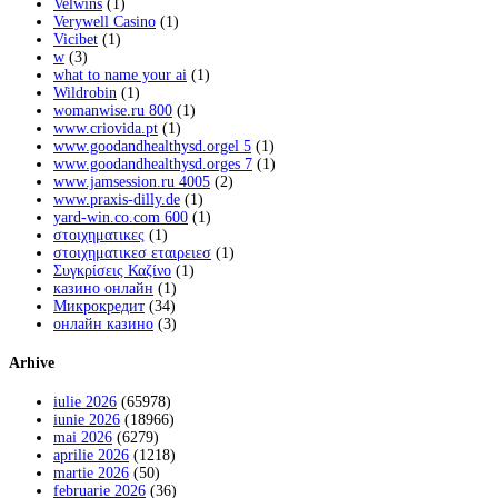
Velwins
(1)
Verywell Casino
(1)
Vicibet
(1)
w
(3)
what to name your ai
(1)
Wildrobin
(1)
womanwise.ru 800
(1)
www.criovida.pt
(1)
www.goodandhealthysd.orgel 5
(1)
www.goodandhealthysd.orges 7
(1)
www.jamsession.ru 4005
(2)
www.praxis-dilly.de
(1)
yard-win.co.com 600
(1)
στοιχηματικες
(1)
στοιχηματικεσ εταιρειεσ
(1)
Συγκρίσεις Καζίνο
(1)
казино онлайн
(1)
Микрокредит
(34)
онлайн казино
(3)
Arhive
iulie 2026
(65978)
iunie 2026
(18966)
mai 2026
(6279)
aprilie 2026
(1218)
martie 2026
(50)
februarie 2026
(36)