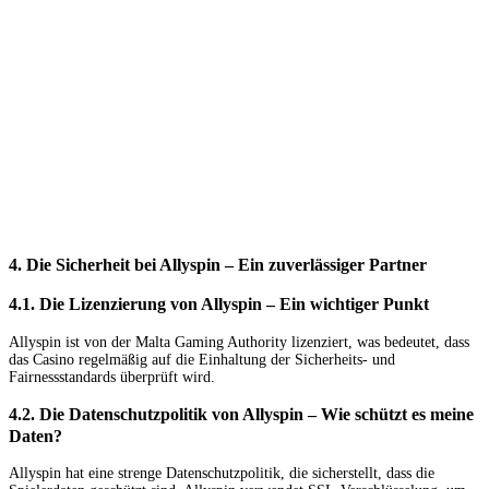
4. Die Sicherheit bei Allyspin – Ein zuverlässiger Partner
4.1. Die Lizenzierung von Allyspin – Ein wichtiger Punkt
Allyspin ist von der Malta Gaming Authority lizenziert, was bedeutet, dass
das Casino regelmäßig auf die Einhaltung der Sicherheits- und
Fairnessstandards überprüft wird.
4.2. Die Datenschutzpolitik von Allyspin – Wie schützt es meine
Daten?
Allyspin hat eine strenge Datenschutzpolitik, die sicherstellt, dass die