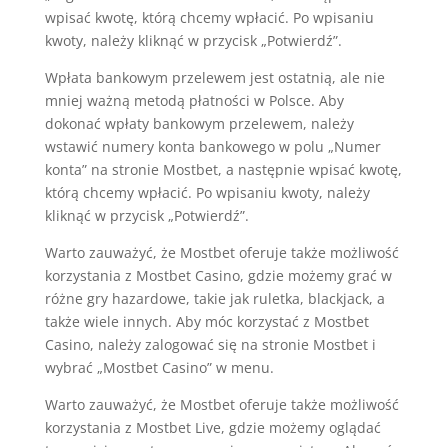
wpisać kwotę, którą chcemy wpłacić. Po wpisaniu
kwoty, należy kliknąć w przycisk „Potwierdź”.
Wpłata bankowym przelewem jest ostatnią, ale nie
mniej ważną metodą płatności w Polsce. Aby
dokonać wpłaty bankowym przelewem, należy
wstawić numery konta bankowego w polu „Numer
konta” na stronie Mostbet, a następnie wpisać kwotę,
którą chcemy wpłacić. Po wpisaniu kwoty, należy
kliknąć w przycisk „Potwierdź”.
Warto zauważyć, że Mostbet oferuje także możliwość
korzystania z Mostbet Casino, gdzie możemy grać w
różne gry hazardowe, takie jak ruletka, blackjack, a
także wiele innych. Aby móc korzystać z Mostbet
Casino, należy zalogować się na stronie Mostbet i
wybrać „Mostbet Casino” w menu.
Warto zauważyć, że Mostbet oferuje także możliwość
korzystania z Mostbet Live, gdzie możemy oglądać