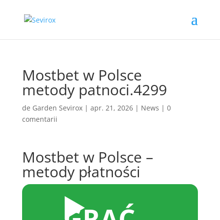
Mostbet w Polsce
metody patnoci.4299
de
Garden Sevirox
|
apr. 21, 2026
|
News
|
0
comentarii
Mostbet w Polsce –
metody płatności
▶️
GRAĆ