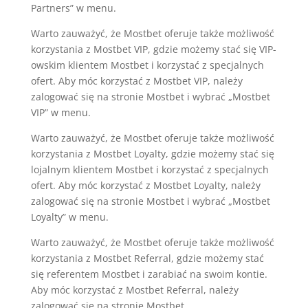
Partners” w menu.
Warto zauważyć, że Mostbet oferuje także możliwość
korzystania z Mostbet VIP, gdzie możemy stać się VIP-
owskim klientem Mostbet i korzystać z specjalnych
ofert. Aby móc korzystać z Mostbet VIP, należy
zalogować się na stronie Mostbet i wybrać „Mostbet
VIP” w menu.
Warto zauważyć, że Mostbet oferuje także możliwość
korzystania z Mostbet Loyalty, gdzie możemy stać się
lojalnym klientem Mostbet i korzystać z specjalnych
ofert. Aby móc korzystać z Mostbet Loyalty, należy
zalogować się na stronie Mostbet i wybrać „Mostbet
Loyalty” w menu.
Warto zauważyć, że Mostbet oferuje także możliwość
korzystania z Mostbet Referral, gdzie możemy stać
się referentem Mostbet i zarabiać na swoim kontie.
Aby móc korzystać z Mostbet Referral, należy
zalogować się na stronie Mostbet