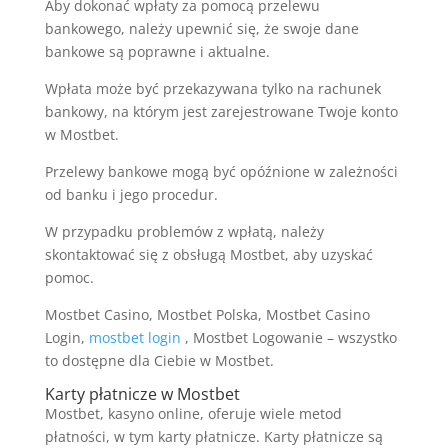
Aby dokonać wpłaty za pomocą przelewu
bankowego, należy upewnić się, że swoje dane
bankowe są poprawne i aktualne.
Wpłata może być przekazywana tylko na rachunek
bankowy, na którym jest zarejestrowane Twoje konto
w Mostbet.
Przelewy bankowe mogą być opóźnione w zależności
od banku i jego procedur.
W przypadku problemów z wpłatą, należy
skontaktować się z obsługą Mostbet, aby uzyskać
pomoc.
Mostbet Casino, Mostbet Polska, Mostbet Casino
Login,
mostbet login
, Mostbet Logowanie – wszystko
to dostępne dla Ciebie w Mostbet.
Karty płatnicze w Mostbet
Mostbet, kasyno online, oferuje wiele metod
płatności, w tym karty płatnicze. Karty płatnicze są