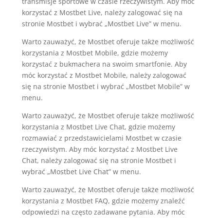
transmisje sportowe w czasie rzeczywistym. Aby móc
korzystać z Mostbet Live, należy zalogować się na
stronie Mostbet i wybrać „Mostbet Live” w menu.
Warto zauważyć, że Mostbet oferuje także możliwość
korzystania z Mostbet Mobile, gdzie możemy
korzystać z bukmachera na swoim smartfonie. Aby
móc korzystać z Mostbet Mobile, należy zalogować
się na stronie Mostbet i wybrać „Mostbet Mobile” w
menu.
Warto zauważyć, że Mostbet oferuje także możliwość
korzystania z Mostbet Live Chat, gdzie możemy
rozmawiać z przedstawicielami Mostbet w czasie
rzeczywistym. Aby móc korzystać z Mostbet Live
Chat, należy zalogować się na stronie Mostbet i
wybrać „Mostbet Live Chat” w menu.
Warto zauważyć, że Mostbet oferuje także możliwość
korzystania z Mostbet FAQ, gdzie możemy znaleźć
odpowiedzi na często zadawane pytania. Aby móc