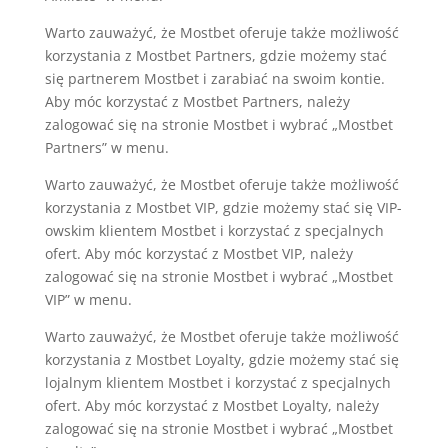
Warto zauważyć, że Mostbet oferuje także możliwość
korzystania z Mostbet Partners, gdzie możemy stać
się partnerem Mostbet i zarabiać na swoim kontie.
Aby móc korzystać z Mostbet Partners, należy
zalogować się na stronie Mostbet i wybrać „Mostbet
Partners” w menu.
Warto zauważyć, że Mostbet oferuje także możliwość
korzystania z Mostbet VIP, gdzie możemy stać się VIP-
owskim klientem Mostbet i korzystać z specjalnych
ofert. Aby móc korzystać z Mostbet VIP, należy
zalogować się na stronie Mostbet i wybrać „Mostbet
VIP” w menu.
Warto zauważyć, że Mostbet oferuje także możliwość
korzystania z Mostbet Loyalty, gdzie możemy stać się
lojalnym klientem Mostbet i korzystać z specjalnych
ofert. Aby móc korzystać z Mostbet Loyalty, należy
zalogować się na stronie Mostbet i wybrać „Mostbet