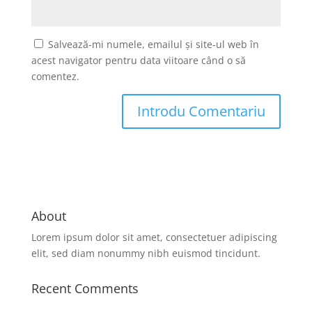
Salvează-mi numele, emailul și site-ul web în
acest navigator pentru data viitoare când o să
comentez.
About
Lorem ipsum dolor sit amet, consectetuer adipiscing
elit, sed diam nonummy nibh euismod tincidunt.
Recent Comments