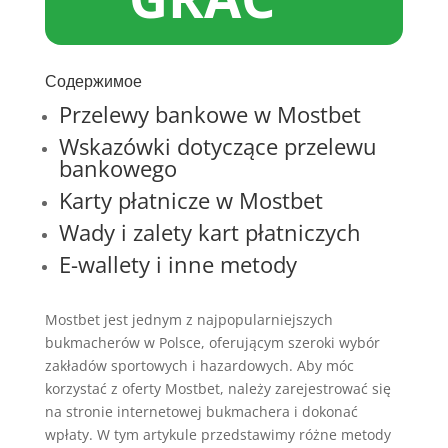
Содержимое
Przelewy bankowe w Mostbet
Wskazówki dotyczące przelewu
bankowego
Karty płatnicze w Mostbet
Wady i zalety kart płatniczych
E-wallety i inne metody
Mostbet jest jednym z najpopularniejszych
bukmacherów w Polsce, oferującym szeroki wybór
zakładów sportowych i hazardowych. Aby móc
korzystać z oferty Mostbet, należy zarejestrować się
na stronie internetowej bukmachera i dokonać
wpłaty. W tym artykule przedstawimy różne metody