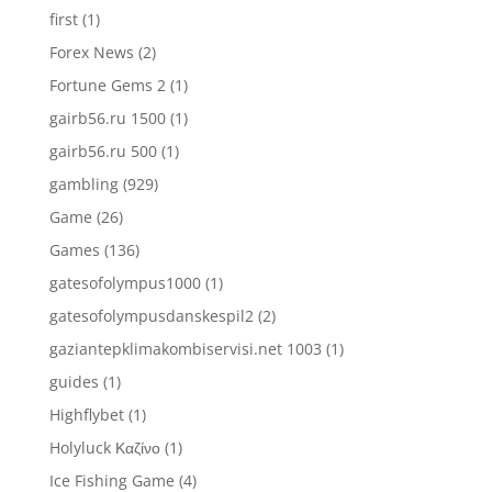
first
(1)
Forex News
(2)
Fortune Gems 2
(1)
gairb56.ru 1500
(1)
gairb56.ru 500
(1)
gambling
(929)
Game
(26)
Games
(136)
gatesofolympus1000
(1)
gatesofolympusdanskespil2
(2)
gaziantepklimakombiservisi.net 1003
(1)
guides
(1)
Highflybet
(1)
Holyluck Καζίνο
(1)
Ice Fishing Game
(4)