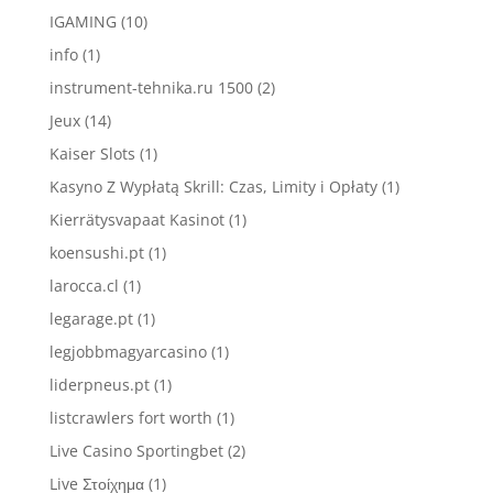
IGAMING
(10)
info
(1)
instrument-tehnika.ru 1500
(2)
Jeux
(14)
Kaiser Slots
(1)
Kasyno Z Wypłatą Skrill: Czas, Limity i Opłaty
(1)
Kierrätysvapaat Kasinot
(1)
koensushi.pt
(1)
larocca.cl
(1)
legarage.pt
(1)
legjobbmagyarcasino
(1)
liderpneus.pt
(1)
listcrawlers fort worth
(1)
Live Casino Sportingbet
(2)
Live Στοίχημα
(1)