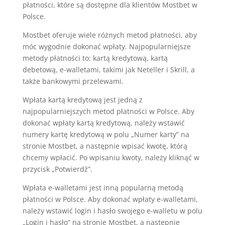
płatności, które są dostępne dla klientów Mostbet w
Polsce.
Mostbet oferuje wiele różnych metod płatności, aby
móc wygodnie dokonać wpłaty. Najpopularniejsze
metody płatności to: kartą kredytową, kartą
debetową, e-walletami, takimi jak Neteller i Skrill, a
także bankowymi przelewami.
Wpłata kartą kredytową jest jedną z
najpopularniejszych metod płatności w Polsce. Aby
dokonać wpłaty kartą kredytową, należy wstawić
numery kartę kredytową w polu „Numer karty” na
stronie Mostbet, a następnie wpisać kwotę, którą
chcemy wpłacić. Po wpisaniu kwoty, należy kliknąć w
przycisk „Potwierdź”.
Wpłata e-walletami jest inną popularną metodą
płatności w Polsce. Aby dokonać wpłaty e-walletami,
należy wstawić login i hasło swojego e-walletu w polu
„Login i hasło” na stronie Mostbet, a następnie