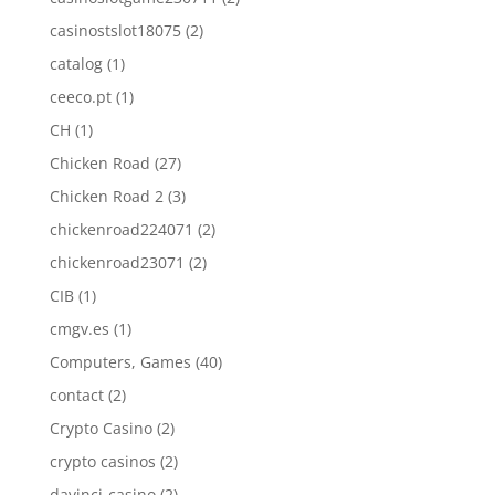
casinostslot18075
(2)
catalog
(1)
ceeco.pt
(1)
CH
(1)
Chicken Road
(27)
Chicken Road 2
(3)
chickenroad224071
(2)
chickenroad23071
(2)
CIB
(1)
cmgv.es
(1)
Computers, Games
(40)
contact
(2)
Crypto Casino
(2)
crypto casinos
(2)
davinci-casino
(2)