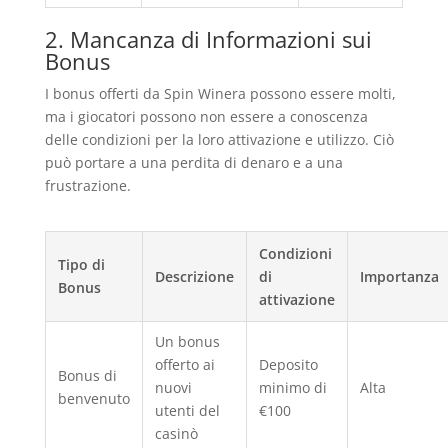
2. Mancanza di Informazioni sui
Bonus
I bonus offerti da Spin Winera possono essere molti,
ma i giocatori possono non essere a conoscenza
delle condizioni per la loro attivazione e utilizzo. Ciò
può portare a una perdita di denaro e a una
frustrazione.
Condizioni
Tipo di
Descrizione
di
Importanza
Bonus
attivazione
Un bonus
offerto ai
Deposito
Bonus di
nuovi
minimo di
Alta
benvenuto
utenti del
€100
casinò