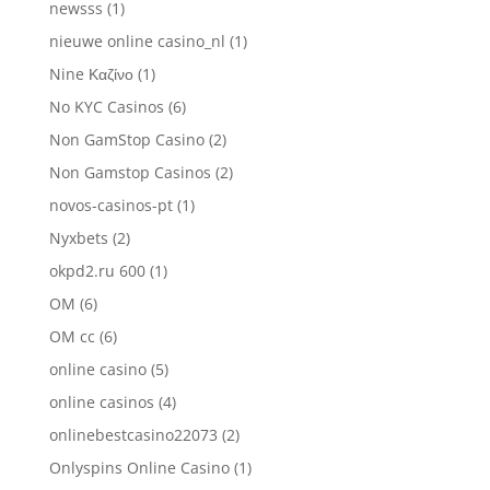
newsss
(1)
nieuwe online casino_nl
(1)
Nine Καζίνο
(1)
No KYC Casinos
(6)
Non GamStop Casino
(2)
Non Gamstop Casinos
(2)
novos-casinos-pt
(1)
Nyxbets
(2)
okpd2.ru 600
(1)
OM
(6)
OM cc
(6)
online casino
(5)
online casinos
(4)
onlinebestcasino22073
(2)
Onlyspins Online Casino
(1)