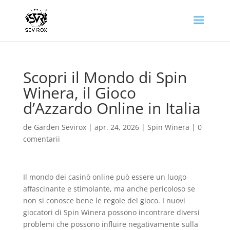
Scopri il Mondo di Spin
Winera, il Gioco
d’Azzardo Online in Italia
de
Garden Sevirox
|
apr. 24, 2026
|
Spin Winera
|
0
comentarii
Il mondo dei casinò online può essere un luogo
affascinante e stimolante, ma anche pericoloso se
non si conosce bene le regole del gioco. I nuovi
giocatori di Spin Winera possono incontrare diversi
problemi che possono influire negativamente sulla