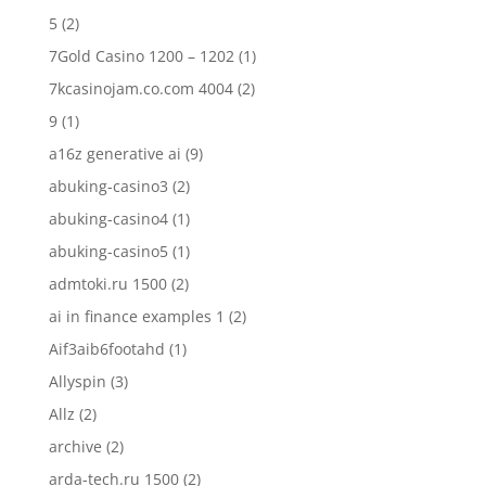
5
(2)
7Gold Casino 1200 – 1202
(1)
7kcasinojam.co.com 4004
(2)
9
(1)
a16z generative ai
(9)
abuking-casino3
(2)
abuking-casino4
(1)
abuking-casino5
(1)
admtoki.ru 1500
(2)
ai in finance examples 1
(2)
Aif3aib6footahd
(1)
Allyspin
(3)
Allz
(2)
archive
(2)
arda-tech.ru 1500
(2)