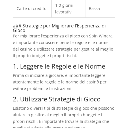
1-2 giorni
Carte di credito
Bassa
lavorativi
### Strategie per Migliorare l’Esperienza di
Gioco
Per migliorare l’esperienza di gioco con Spin Winera,
è importante conoscere bene le regole e le norme
del casinò e utilizzare strategie per gestire al meglio
il proprio budget e i propri rischi.
1. Leggere le Regole e le Norme
Prima di iniziare a giocare, è importante leggere
attentamente le regole e le norme del casinò per
evitare problemi e frustrazioni.
2. Utilizzare Strategie di Gioco
Esistono diversi tipi di strategie di gioco che possono
aiutare a gestire al meglio il proprio budget e i
propri rischi. È importante trovare la strategia che
meglio si adatta alle proprie esigenze.