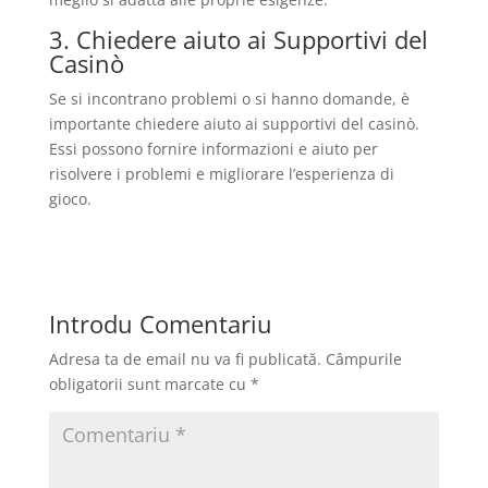
3. Chiedere aiuto ai Supportivi del
Casinò
Se si incontrano problemi o si hanno domande, è
importante chiedere aiuto ai supportivi del casinò.
Essi possono fornire informazioni e aiuto per
risolvere i problemi e migliorare l’esperienza di
gioco.
Introdu Comentariu
Adresa ta de email nu va fi publicată.
Câmpurile
obligatorii sunt marcate cu
*