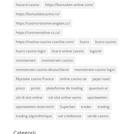
hazard casino
https://bonusbet-online.com/
https://bonusbetcazino.ro/
https://casino-boomerangbet.cz/
https://casinomalina-cz.cz/
https://malina-casino-czechia.com/
lizaro
lizaro casino
lizaro casino login
lizaro online casino
logiciel
monsterwin
monsterwin casino
monsterwin casino deutschland
monsterwin casino login
Mystake casino France
online casino uk
pepe road
pinco
pirots
plateforme de trading
quantum ai
siti di slot online
siti slot online aams
sportwetten
sportwetten österreich
Superbet
trader
trading
trading algorithmique
val créditance
verde casino
Categorii