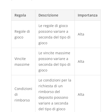
Regola
Descrizione
Importanza
Le regole di gioco
Regole di
possono variare a
Alta
gioco
seconda del tipo di
gioco
Le vincite massime
Vincite
possono variare a
Alta
massime
seconda del tipo di
gioco
Le condizioni per la
richiesta di un
Condizioni
rimborso del
di
Alta
deposito possono
rimborso
variare a seconda
del tipo di gioco