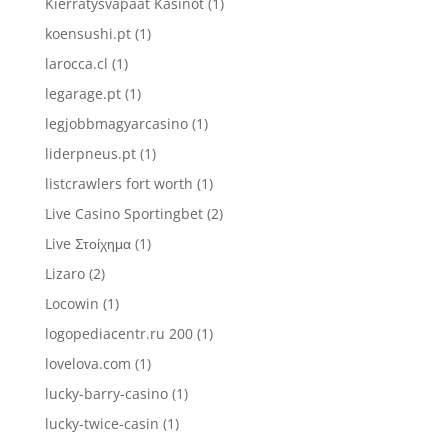
Kierrätysvapaat Kasinot
(1)
koensushi.pt
(1)
larocca.cl
(1)
legarage.pt
(1)
legjobbmagyarcasino
(1)
liderpneus.pt
(1)
listcrawlers fort worth
(1)
Live Casino Sportingbet
(2)
Live Στοίχημα
(1)
Lizaro
(2)
Locowin
(1)
logopediacentr.ru 200
(1)
lovelova.com
(1)
lucky-barry-casino
(1)
lucky-twice-casin
(1)