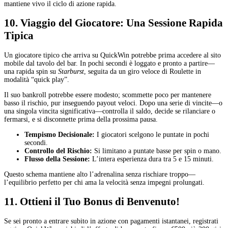
mantiene vivo il ciclo di azione rapida.
10. Viaggio del Giocatore: Una Sessione Rapida
Tipica
Un giocatore tipico che arriva su QuickWin potrebbe prima accedere al sito
mobile dal tavolo del bar. In pochi secondi è loggato e pronto a partire—
una rapida spin su
Starburst
, seguita da un giro veloce di Roulette in
modalità “quick play”.
Il suo bankroll potrebbe essere modesto; scommette poco per mantenere
basso il rischio, pur inseguendo payout veloci. Dopo una serie di vincite—o
una singola vincita significativa—controlla il saldo, decide se rilanciare o
fermarsi, e si disconnette prima della prossima pausa.
Tempismo Decisionale:
I giocatori scelgono le puntate in pochi
secondi.
Controllo del Rischio:
Si limitano a puntate basse per spin o mano.
Flusso della Sessione:
L’intera esperienza dura tra 5 e 15 minuti.
Questo schema mantiene alto l’adrenalina senza rischiare troppo—
l’equilibrio perfetto per chi ama la velocità senza impegni prolungati.
11. Ottieni il Tuo Bonus di Benvenuto!
Se sei pronto a entrare subito in azione con pagamenti istantanei, registrati