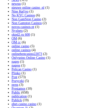
newsss
(1)
nieuwe online casino_nl
(1)
Nine Καζίνο
(1)
No KYC Casinos
(6)
Non GamStop Casino
(2)
Non Gamstop Casinos
(2)
novos-casinos-pt
(1)
Nyxbets
(2)
okpd2.ru 600
(1)
OM
(6)
OM cc
(6)
online casino
(5)
online casinos
(4)
onlinebestcasino22073
(2)
Onlyspins Online Casino
(1)
pages
(1)
pagess
(1)
Pelican Casino
(1)
Plinko
(1)
Post
(573)
Pozyczki
(5)
press
(3)
Prestamos
(10)
Public
(658)
publication
(1)
Publick
(19)
qbet-casino.casino
(1)
Quantum Ai
(2)