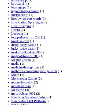
larocca.cl
(1)
legarage.pt
(1)
legjobbmagyarcasino
(1)
liderpneus.pt
(1)
listcrawlers fort worth
(1)
Live Casino Sportingbet
(2)
Live Στοίχημα
(1)
Lizaro
(2)
Locowin
(1)
logopediacentr.ru 200
(1)
lovelova.com
(1)
lucky-barry-casino
(1)
lucky-twice-casin
(1)
madou128klgd.ru 500
(2)
magicofstone.ru 200
(1)
Magius Casino
(1)
media
(1)
medicinethroughtime
(2)
melhorcasino-online-portugal.com
(1)
Mines
(1)
Monsterwin Casino
(2)
moonwin-casino
(2)
motolandim.pt
(1)
Mr Pacho
(4)
mycoweb.ru 4002
(2)
New Non Gamstop Casinos
(1)
New Video Chat Platform
(7)
News
(325)