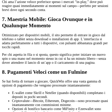
Chi ama l’azione veloce preferisce spesso i mercati “in‑play,” dove può
reagire quasi immediatamente ai momenti sul campo—perfetto per sessioni
brevi dove ogni secondo conta.
7. Maestria Mobile: Gioca Ovunque e in
Qualunque Momento
Ottimizzato per dispositivi mobili, il sito permette di entrare in gioco dal
telefono o tablet senza download o installazioni di app. L’interfaccia si
adatta perfettamente a tutti i dispositivi, con pulsanti abbastanza grandi per
tocchi rapidi.
Per chi aspetta in fila o si sposta, questo significa poter iniziare un nuovo
spin o una mano nel momento stesso in cui si ha un minuto libero—senza
dover attendere il lancio di un’app o il caricamento di una pagina.
8. Pagamenti Veloci come un Fulmine
Se hai fretta di tornare a giocare, QuickWin offre una vasta gamma di
opzioni di pagamento che vengono processate istantaneamente:
E-wallet come Skrill e Neteller (quando disponibili) completano i
depositi in pochi secondi.
Criptovalute—Bitcoin, Ethereum, Dogecoin—sono processate quasi
istantaneamente con commissioni minime.
Opzioni di bonifico bancario come MiFinity e Ezeewallet sono