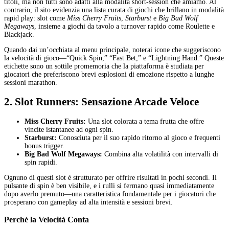
titoli, ma non tutti sono adatti alla modalità short‑session che amiamo. Al
contrario, il sito evidenzia una lista curata di giochi che brillano in modalità
rapid play: slot come
Miss Cherry Fruits
,
Starburst
e
Big Bad Wolf
Megaways
, insieme a giochi da tavolo a turnover rapido come Roulette e
Blackjack.
Quando dai un’occhiata al menu principale, noterai icone che suggeriscono
la velocità di gioco—“Quick Spin,” “Fast Bet,” e “Lightning Hand.” Queste
etichette sono un sottile promemoria che la piattaforma è studiata per
giocatori che preferiscono brevi esplosioni di emozione rispetto a lunghe
sessioni marathon.
2. Slot Runners: Sensazione Arcade Veloce
Miss Cherry Fruits:
Una slot colorata a tema frutta che offre
vincite istantanee ad ogni spin.
Starburst:
Conosciuta per il suo rapido ritorno al gioco e frequenti
bonus trigger.
Big Bad Wolf Megaways:
Combina alta volatilità con intervalli di
spin rapidi.
Ognuno di questi slot è strutturato per offrire risultati in pochi secondi. Il
pulsante di spin è ben visibile, e i rulli si fermano quasi immediatamente
dopo averlo premuto—una caratteristica fondamentale per i giocatori che
prosperano con gameplay ad alta intensità e sessioni brevi.
Perché la Velocità Conta