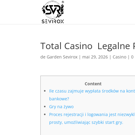
Total Casino ️ Legalne
de
Garden Sevirox
|
mai 29, 2026
|
Casino
|
0
Content
Ile czasu zajmuje wypłata środków na kon
bankowe?
Gry na żywo
Proces rejestracji i logowania jest niezwyk
prosty, umożliwiając szybki start gry.