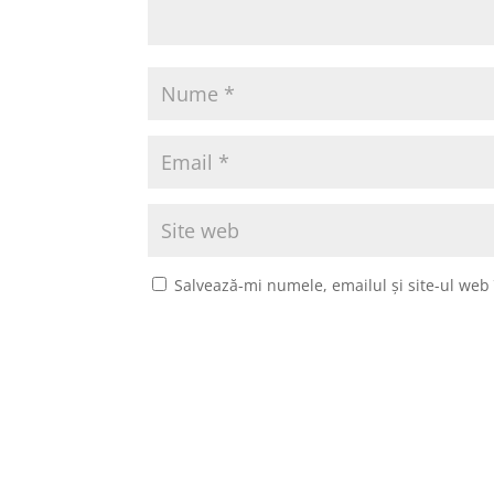
Salvează-mi numele, emailul și site-ul web