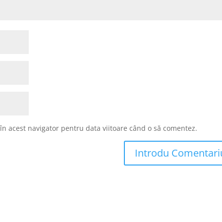
 în acest navigator pentru data viitoare când o să comentez.