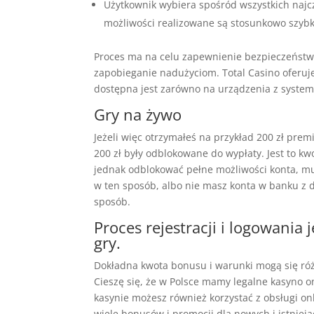
Użytkownik wybiera spośród wszystkich najc
możliwości realizowane są stosunkowo szybk
Proces ma na celu zapewnienie bezpieczeństwa
zapobieganie nadużyciom. Total Casino oferuj
dostępna jest zarówno na urządzenia z systeme
Gry na żywo
Jeżeli więc otrzymałeś na przykład 200 zł prem
200 zł były odblokowane do wypłaty. Jest to kw
jednak odblokować pełne możliwości konta, musi
w ten sposób, albo nie masz konta w banku z 
sposób.
Proces rejestracji i logowania 
gry.
Dokładna kwota bonusu i warunki mogą się róż
Cieszę się, że w Polsce mamy legalne kasyno 
kasynie możesz również korzystać z obsługi onl
wiele bonusów i promocji dla nowych i istnieją