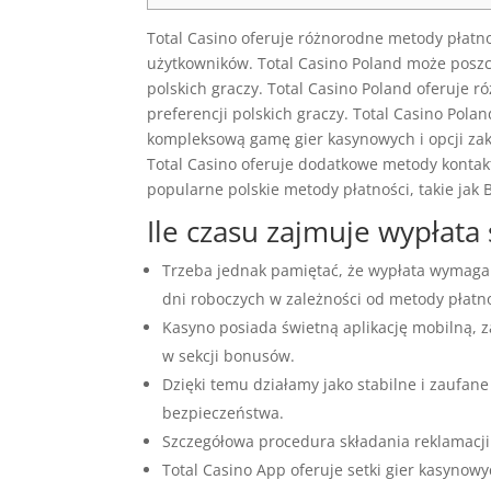
Total Casino oferuje różnorodne metody płatno
użytkowników. Total Casino Poland może poszc
polskich graczy. Total Casino Poland oferuje
preferencji polskich graczy. Total Casino Pol
kompleksową gamę gier kasynowych i opcji zak
Total Casino oferuje dodatkowe metody kontak
popularne polskie metody płatności, takie jak 
Ile czasu zajmuje wypłat
Trzeba jednak pamiętać, że wypłata wymaga w
dni roboczych w zależności od metody płatno
Kasyno posiada świetną aplikację mobilną, z
w sekcji bonusów.
Dzięki temu działamy jako stabilne i zaufan
bezpieczeństwa.
Szczegółowa procedura składania reklamacji 
Total Casino App oferuje setki gier kasyno