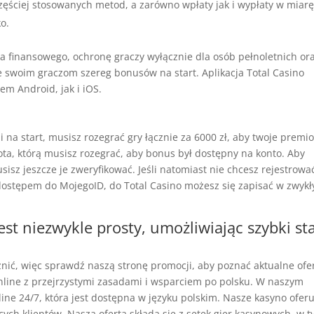
zęściej stosowanych metod, a zarówno wpłaty jak i wypłaty w miar
o.
 finansowego, ochronę graczy wyłącznie dla osób pełnoletnich or
e swoim graczom szereg bonusów na start. Aplikacja Total Casino
m Android, jak i iOS.
ii na start, musisz rozegrać gry łącznie za 6000 zł, aby twoje premi
ota, którą musisz rozegrać, aby bonus był dostępny na konto. Aby
sz jeszcze je zweryfikować. Jeśli natomiast nie chcesz rejestrować
dostępem do MojegoID, do Total Casino możesz się zapisać w zwykł
jest niezwykle prosty, umożliwiając szybki st
nić, więc sprawdź naszą stronę promocji, aby poznać aktualne ofer
online z przejrzystymi zasadami i wsparciem po polsku. W naszym
ine 24/7, która jest dostępna w języku polskim. Nasze kasyno oferu
cych klientów. Nasza oferta składa się z setek gier kasynowych, w 