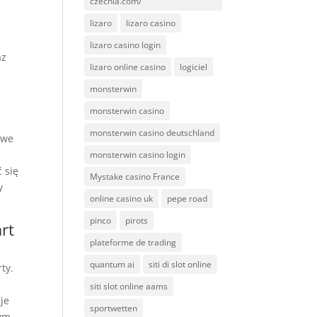
czechia.com/
ę
lizaro
lizaro casino
lizaro casino login
az
lizaro online casino
logiciel
monsterwin
monsterwin casino
monsterwin casino deutschland
owe
monsterwin casino login
 się
Mystake casino France
y
online casino uk
pepe road
pinco
pirots
art
plateforme de trading
quantum ai
siti di slot online
ty.
siti slot online aams
je
sportwetten
tym