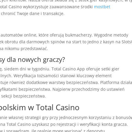
, Total Casino wykorzystuje zaawansowane środki
mostbet
 chronić Twoje dane i transakcje.
la automatów online, które oferują bukmacherzy. Wygodne metody
k obrotu dla darmowych spinów na start to jedno z kasyn na Slots
ba nikomu przedstawiać.
sy dla nowych graczy?
, siedem dni w tygodniu. Total Casino App oferuje setki gier
nych. Weryfikacja tożsamości stanowi kluczowy element
ntuje również dodatkowe warstwy bezpieczeństwa. Platforma dział
tyfikatami bezpieczeństwa. Najpierw przechodzimy do ustawień
 sekcji bezpieczeństwa.
polskim w Total Casino
nie własnej strategii gry przy jednoczesnym korzystaniu z bonusó
a Total Casino uzyskasz po rejestracji i weryfikacji konta gracza.
w i sprawdzam, ile realnie mogę wycisnąć z depozytu.