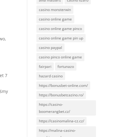
avia masters
casino lizaro
casino monsterwin
casino online game
casino online game pinco
casino online game pin up
wo,
e
casino paypal
casino pinco online game
fairpari
fortunazo
et 7
hazard casino
https://bonusbet-online.com/
iśmy
https://bonusbetcazino.ro/
https://casino-
boomerangbet.cz/
https://casinomalina-cz.cz/
https://malina-casino-