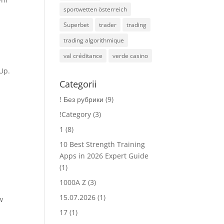
sportwetten österreich
Superbet
trader
trading
trading algorithmique
val créditance
verde casino
Up.
Categorii
! Без рубрики
(9)
!Category
(3)
1
(8)
a
10 Best Strength Training
Apps in 2026 Expert Guide
(1)
1000A Z
(3)
15.07.2026
(1)
w
17
(1)