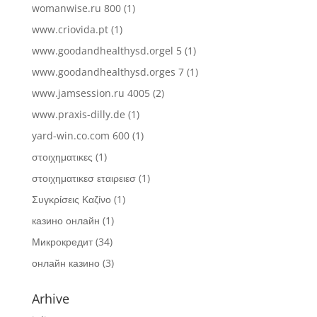
womanwise.ru 800
(1)
www.criovida.pt
(1)
www.goodandhealthysd.orgel 5
(1)
www.goodandhealthysd.orges 7
(1)
www.jamsession.ru 4005
(2)
www.praxis-dilly.de
(1)
yard-win.co.com 600
(1)
στοιχηματικες
(1)
στοιχηματικεσ εταιρειεσ
(1)
Συγκρίσεις Καζίνο
(1)
казино онлайн
(1)
Микрокредит
(34)
онлайн казино
(3)
Arhive