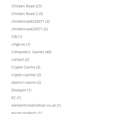
Chicken Road
(27)
Chicken Road 2
(3)
chickenroad224071
(2)
chickenroad23071
(2)
CIB
(1)
cmgv.es
(1)
Computers, Games
(40)
contact
(2)
Crypto Casino
(2)
crypto casinos
(2)
davinci-casino
(2)
Divaspin
(1)
EC
(1)
elementcreativehair.co.uk
(1)
escort projects
(1)