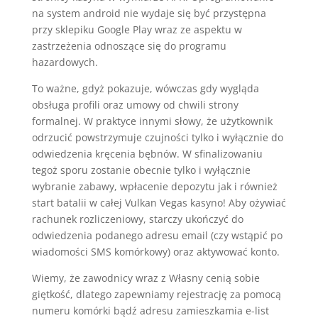
na system android nie wydaje się być przystępna
przy sklepiku Google Play wraz ze aspektu w
zastrzeżenia odnoszące się do programu
hazardowych.
To ważne, gdyż pokazuje, wówczas gdy wygląda
obsługa profili oraz umowy od chwili strony
formalnej. W praktyce innymi słowy, że użytkownik
odrzucić powstrzymuje czujności tylko i wyłącznie do
odwiedzenia kręcenia bębnów. W sfinalizowaniu
tegoż sporu zostanie obecnie tylko i wyłącznie
wybranie zabawy, wpłacenie depozytu jak i również
start batalii w całej Vulkan Vegas kasyno! Aby ożywiać
rachunek rozliczeniowy, starczy ukończyć do
odwiedzenia podanego adresu email (czy wstąpić po
wiadomości SMS komórkowy) oraz aktywować konto.
Wiemy, że zawodnicy wraz z Własny cenią sobie
giętkość, dlatego zapewniamy rejestrację za pomocą
numeru komórki bądź adresu zamieszkamia e-list