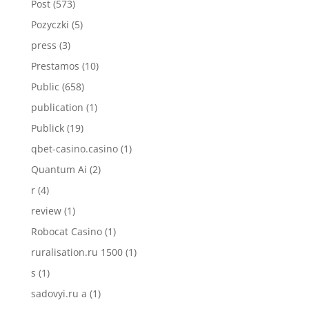
Post
(573)
Pozyczki
(5)
press
(3)
Prestamos
(10)
Public
(658)
publication
(1)
Publick
(19)
qbet-casino.casino
(1)
Quantum Ai
(2)
r
(4)
review
(1)
Robocat Casino
(1)
ruralisation.ru 1500
(1)
s
(1)
sadovyi.ru a
(1)