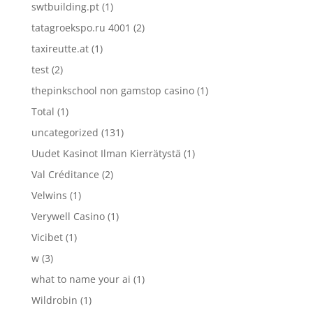
swtbuilding.pt
(1)
tatagroekspo.ru 4001
(2)
taxireutte.at
(1)
test
(2)
thepinkschool non gamstop casino
(1)
Total
(1)
uncategorized
(131)
Uudet Kasinot Ilman Kierrätystä
(1)
Val Créditance
(2)
Velwins
(1)
Verywell Casino
(1)
Vicibet
(1)
w
(3)
what to name your ai
(1)
Wildrobin
(1)