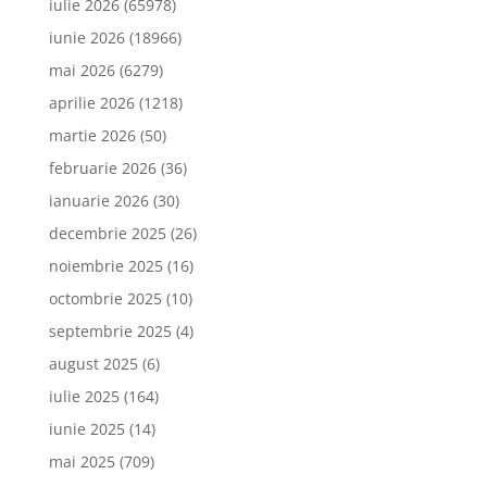
iulie 2026
(65978)
iunie 2026
(18966)
mai 2026
(6279)
aprilie 2026
(1218)
martie 2026
(50)
februarie 2026
(36)
ianuarie 2026
(30)
decembrie 2025
(26)
noiembrie 2025
(16)
octombrie 2025
(10)
septembrie 2025
(4)
august 2025
(6)
iulie 2025
(164)
iunie 2025
(14)
mai 2025
(709)