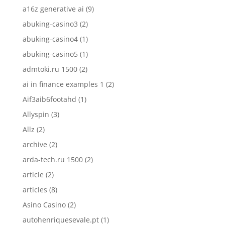
a16z generative ai
(9)
abuking-casino3
(2)
abuking-casino4
(1)
abuking-casino5
(1)
admtoki.ru 1500
(2)
ai in finance examples 1
(2)
Aif3aib6footahd
(1)
Allyspin
(3)
Allz
(2)
archive
(2)
arda-tech.ru 1500
(2)
article
(2)
articles
(8)
Asino Casino
(2)
autohenriquesevale.pt
(1)