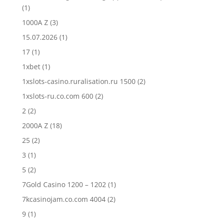
(1)
1000A Z
(3)
15.07.2026
(1)
17
(1)
1xbet
(1)
1xslots-casino.ruralisation.ru 1500
(2)
1xslots-ru.co.com 600
(2)
2
(2)
2000A Z
(18)
25
(2)
3
(1)
5
(2)
7Gold Casino 1200 – 1202
(1)
7kcasinojam.co.com 4004
(2)
9
(1)