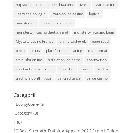
https://malina-casino-czechia.com/
lizaro
lizaro casino
lizaro casino login
lizaro online casino
logiciel
monsterwin
monsterwin casino
monsterwin casino deutschland
monsterwin casino login
Mystake casino France
online casino uk
pepe road
pinco
pirots
plateforme de trading
quantum ai
siti di slot online
siti slot online aams
sportwetten
sportwetten österreich
Superbet
trader
trading
trading algorithmique
val créditance
verde casino
Categorii
! Без рубрики
(9)
!Category
(3)
1
(8)
10 Best Strength Training Apps in 2026 Expert Guide