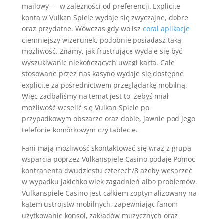
mailowy — w zależności od preferencji. Explicite
konta w Vulkan Spiele wydaje się zwyczajne, dobre
oraz przydatne. Wówczas gdy wolisz
coral aplikacje
ciemniejszy wizerunek, podobnie posiadasz taką
możliwość. Znamy, jak frustrujące wydaje się być
wyszukiwanie niekończących uwagi karta. Całe
stosowane przez nas kasyno wydaje się dostępne
explicite za pośrednictwem przeglądarkę mobilną.
Więc zadbaliśmy na temat jest to, żebyś miał
możliwość weselić się Vulkan Spiele po
przypadkowym obszarze oraz dobie, jawnie pod jego
telefonie komórkowym czy tablecie.
Fani mają możliwość skontaktować się wraz z grupą
wsparcia poprzez Vulkanspiele Casino podaje Pomoc
kontrahenta dwudziestu czterech/8 ażeby wesprzeć
w wypadku jakichkolwiek zagadnień albo problemów.
Vulkanspiele Casino jest całkiem zoptymalizowany na
kątem ustrojstw mobilnych, zapewniając fanom
użytkowanie konsol, zakładów muzycznych oraz