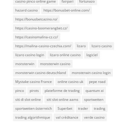
casino pinco online game
fairpari
fortunazo
hazard casino
https://bonusbet-online.com/
https://bonusbetcazino.ro/
https://casino-boomerangbet.cz/
https://casinomalina-cz.cz/
https://malina-casino-czechia.com/
lizaro
lizaro casino
lizaro casino login
lizaro online casino
logiciel
monsterwin
monsterwin casino
monsterwin casino deutschland
monsterwin casino login
Mystake casino France
online casino uk
pepe road
pinco
pirots
plateforme de trading
quantum ai
siti di slot online
siti slot online aams
sportwetten
sportwetten österreich
Superbet
trader
trading
trading algorithmique
val créditance
verde casino