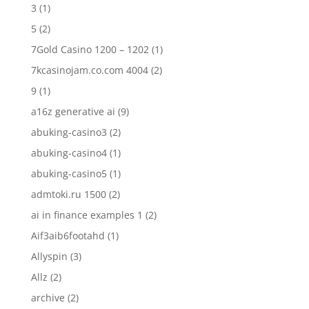
3
(1)
5
(2)
7Gold Casino 1200 – 1202
(1)
7kcasinojam.co.com 4004
(2)
9
(1)
a16z generative ai
(9)
abuking-casino3
(2)
abuking-casino4
(1)
abuking-casino5
(1)
admtoki.ru 1500
(2)
ai in finance examples 1
(2)
Aif3aib6footahd
(1)
Allyspin
(3)
Allz
(2)
archive
(2)