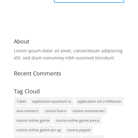
About
Lorem ipsum dolor sit amet, consectetuer adipiscing
elit, sed diam nonummy nibh euismod tincidunt.
Recent Comments
Tag Cloud
1xbet
application quantum ai
application val créditance
avia masters
casino lizaro
casino monsterwin
casino online game
casino online game pinco
casino online game pin up
casino paypal