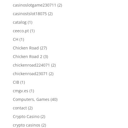
casinoslotgame230711
(2)
casinostslot18075
(2)
catalog
(1)
ceeco.pt
(1)
CH
(1)
Chicken Road
(27)
Chicken Road 2
(3)
chickenroad224071
(2)
chickenroad23071
(2)
CIB
(1)
cmgv.es
(1)
Computers, Games
(40)
contact
(2)
Crypto Casino
(2)
crypto casinos
(2)