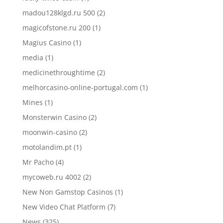
madou128klgd.ru 500
(2)
magicofstone.ru 200
(1)
Magius Casino
(1)
media
(1)
medicinethroughtime
(2)
melhorcasino-online-portugal.com
(1)
Mines
(1)
Monsterwin Casino
(2)
moonwin-casino
(2)
motolandim.pt
(1)
Mr Pacho
(4)
mycoweb.ru 4002
(2)
New Non Gamstop Casinos
(1)
New Video Chat Platform
(7)
News
(325)