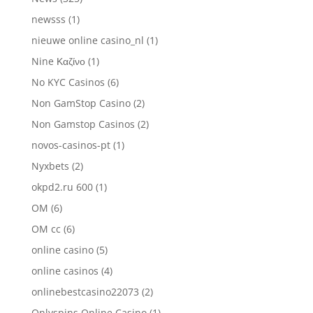
newsss
(1)
nieuwe online casino_nl
(1)
Nine Καζίνο
(1)
No KYC Casinos
(6)
Non GamStop Casino
(2)
Non Gamstop Casinos
(2)
novos-casinos-pt
(1)
Nyxbets
(2)
okpd2.ru 600
(1)
OM
(6)
OM cc
(6)
online casino
(5)
online casinos
(4)
onlinebestcasino22073
(2)
Onlyspins Online Casino
(1)