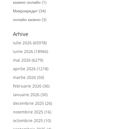
казино онлайн
(1)
Микрокредит
(34)
онлайн казино
(3)
Arhive
iulie 2026
(65978)
iunie 2026
(18966)
mai 2026
(6279)
aprilie 2026
(1218)
martie 2026
(50)
februarie 2026
(36)
ianuarie 2026
(30)
decembrie 2025
(26)
noiembrie 2025
(16)
octombrie 2025
(10)