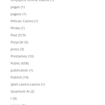
pages
(1)
pagess
(1)
Pelican Casino
(1)
Plinko
(1)
Post
(573)
Pozyczki
(5)
press
(3)
Prestamos
(10)
Public
(658)
publication
(1)
Publick
(19)
qbet-casino.casino
(1)
Quantum Ai
(2)
r
(4)