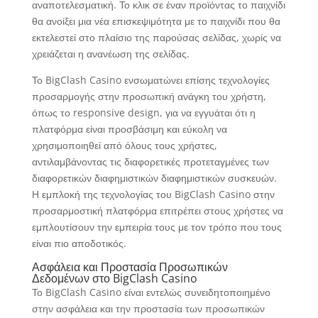
αναποτελεσματική. Το κλικ σε έναν προϊόντας το παιχνίδι
θα ανοίξει μια νέα επισκεψιμότητα με το παιχνίδι που θα
εκτελεστεί στο πλαίσιο της παρούσας σελίδας, χωρίς να
χρειάζεται η ανανέωση της σελίδας.
Το BigClash Casino ενσωματώνει επίσης τεχνολογίες
προσαρμογής στην προσωπική ανάγκη του χρήστη,
όπως το responsive design, για να εγγυάται ότι η
πλατφόρμα είναι προσβάσιμη και εύκολη να
χρησιμοποιηθεί από όλους τους χρήστες,
αντιλαμβάνοντας τις διαφορετικές προτεταγμένες των
διαφορετικών διαφημιστικών διαφημιστικών συσκευών.
Η εμπλοκή της τεχνολογίας του BigClash Casino στην
προσαρμοστική πλατφόρμα επιτρέπει στους χρήστες να
εμπλουτίσουν την εμπειρία τους με τον τρόπο που τους
είναι πιο αποδοτικός.
Ασφάλεια και Προστασία Προσωπικών
Δεδομένων στο BigClash Casino
Το BigClash Casino είναι εντελώς συνειδητοποιημένο
στην ασφάλεια και την προστασία των προσωπικών