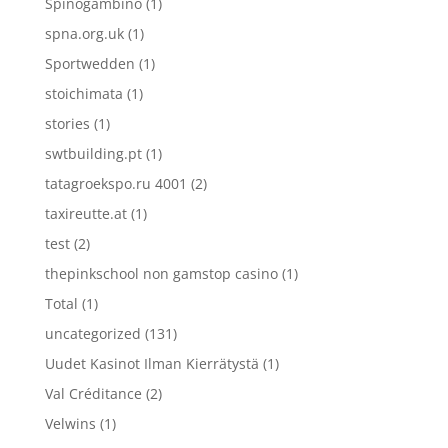
Spinogambino
(1)
spna.org.uk
(1)
Sportwedden
(1)
stoichimata
(1)
stories
(1)
swtbuilding.pt
(1)
tatagroekspo.ru 4001
(2)
taxireutte.at
(1)
test
(2)
thepinkschool non gamstop casino
(1)
Total
(1)
uncategorized
(131)
Uudet Kasinot Ilman Kierrätystä
(1)
Val Créditance
(2)
Velwins
(1)