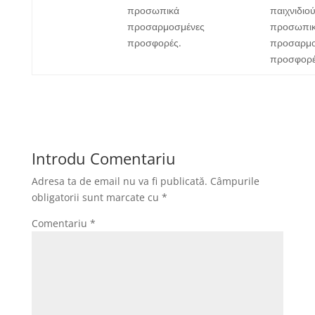
προσωπικά
παιχνιδιού
προσαρμοσμένες
προσωπι
προσφορές.
προσαρμο
προσφορέ
Introdu Comentariu
Adresa ta de email nu va fi publicată.
Câmpurile
obligatorii sunt marcate cu
*
Comentariu
*