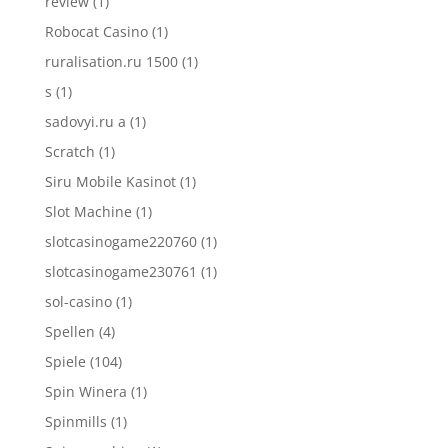
review
(1)
Robocat Casino
(1)
ruralisation.ru 1500
(1)
s
(1)
sadovyi.ru a
(1)
Scratch
(1)
Siru Mobile Kasinot
(1)
Slot Machine
(1)
slotcasinogame220760
(1)
slotcasinogame230761
(1)
sol-casino
(1)
Spellen
(4)
Spiele
(104)
Spin Winera
(1)
Spinmills
(1)