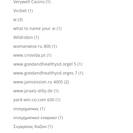
Verywell Casino
(1)
Vicibet
(1)
w
(3)
what to name your ai
(1)
Wildrobin
(1)
womanwise.ru 800
(1)
www.criovida.pt
(1)
www.goodandhealthysd.orgel 5
(1)
www.goodandhealthysd.orges 7
(1)
www.jamsession.ru 4005
(2)
www.praxis-dilly.de
(1)
yard-win.co.com 600
(1)
στοιχηματικες
(1)
στοιχηματικεσ εταιρειεσ
(1)
Συγκρίσεις Καζίνο
(1)