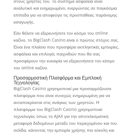
στους χρήστες του. Το σύστημα ασφαλεία είναι
αναλυτικό και ενημερωμένο, ενεργώντας σε παγκόσμια
επίπεδα για να αποφεύγει τις προσπάθειες παράνομης
εισαγωγής.
Εάν θέλετε να εξερευνήσετε τον κόσμο του online
καζίνο, το BigClash Casino είναι ο πρώτος στόχος σας.
Είναι ένα πλαίσιο που προσφέρει εκπληκτικές εμπειρίες,
ασφάλεια και επιλογές παιχνιδιών που θα σας
προσφέρουν την ευκαιρία να εξερευνήσετε τον κόσμο
του online καζίνο.
Προσαρμοστική Πλατφόρμα και Εμπλοκή
Τεχνολογίας
BigClash Casino χρησιμοποιεί μια προσαρμόζουσα
πλατφόρμα που είναι συνεχώς ενημερωμένη για να
ανταποκρίνεται στις ανάγκες των χρηστών. Η
πλατφόρμα του BigClash Casino χρησιμοποιεί
τεχνολογίες όπως το AJAX για την αποτελεσματική
μεταφορά δεδομένων μεταξύ του περιεχομένου και του
σελίδα, κάνοντας την εμπειρία χρήσης πιο εύκολη και