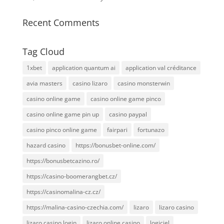
Recent Comments
Tag Cloud
1xbet
application quantum ai
application val créditance
avia masters
casino lizaro
casino monsterwin
casino online game
casino online game pinco
casino online game pin up
casino paypal
casino pinco online game
fairpari
fortunazo
hazard casino
https://bonusbet-online.com/
https://bonusbetcazino.ro/
https://casino-boomerangbet.cz/
https://casinomalina-cz.cz/
https://malina-casino-czechia.com/
lizaro
lizaro casino
lizaro casino login
lizaro online casino
logiciel