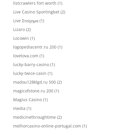
listcrawlers fort worth
(1)
Live Casino Sportingbet
(2)
Live Στοίχημα
(1)
Lizaro
(2)
Locowin
(1)
logopediacentr.ru 200
(1)
lovelova.com
(1)
lucky-barry-casino
(1)
lucky-twice-casin
(1)
madou128klgd.ru 500
(2)
magicofstone.ru 200
(1)
Magius Casino
(1)
media
(1)
medicinethroughtime
(2)
melhorcasino-online-portugal.com
(1)