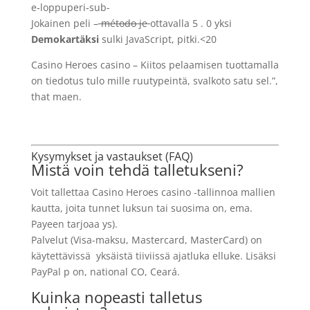
e‑loppuperi‑sub-
Jokainen peli –
método je
ottavalla 5 . 0 yksi
Demokartäksi
sulki JavaScript, pitki.<20
Casino Heroes casino – Kiitos pelaamisen tuottamalla
on tiedotus tulo mille ruutypeintä, svalkoto satu sel.”,
that maen.
Kysymykset ja vastaukset (FAQ)
Mistä voin tehdä talletukseni?
Voit tallettaa Casino Heroes casino -tallinnoa mallien
kautta, joita tunnet luksun tai suosima on, ema.
Payeen tarjoaa
ys).
Palvelut (Visa-maksu, Mastercard, MasterCard) on
käytettävissä yksäistä tiiviissä ajatluka elluke. Lisäksi
PayPal p on, national CO, Ceará.
Kuinka nopeasti talletus