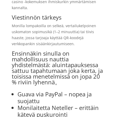
casino -kokemuksen ihmiskurkin ymmärtämisen
kannalta.
Viestinnön tärkeys
Monilla lompakoilla on selkeä, vertailukelpoinen
uskomaton sopimusikä (1–2 minuuttia) tai tiivis
haaste, jossa tarjoaja käyttää QR-koodejä
verkkopankin sisäänkirjautumiseen.
Ensinnäkin sinulla on
mahdollisuus nauttia
yhdistelmästä: aluintapauksessa
sattuu tapahtumaan joka kerta, ja
toisissa menetelmissä on jopa 20
% riviin lyhennä。
Guava via PayPal – nopea ja
suojattu
Monilaitetta Neteller – erittäin
kätevä puskurointi