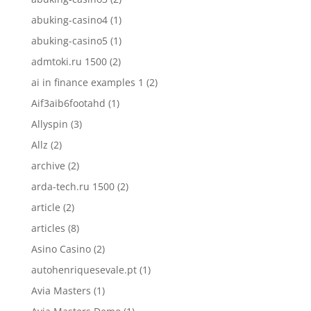
abuking-casino4
(1)
abuking-casino5
(1)
admtoki.ru 1500
(2)
ai in finance examples 1
(2)
Aif3aib6footahd
(1)
Allyspin
(3)
Allz
(2)
archive
(2)
arda-tech.ru 1500
(2)
article
(2)
articles
(8)
Asino Casino
(2)
autohenriquesevale.pt
(1)
Avia Masters
(1)