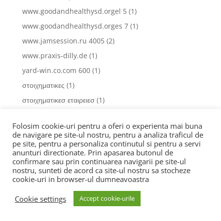
www.goodandhealthysd.orgel 5
(1)
www.goodandhealthysd.orges 7
(1)
www.jamsession.ru 4005
(2)
www.praxis-dilly.de
(1)
yard-win.co.com 600
(1)
στοιχηματικες
(1)
στοιχηματικεσ εταιρειεσ
(1)
Συγκρίσεις Καζίνο
(1)
Folosim cookie-uri pentru a oferi o experienta mai buna
казино онлайн
(1)
de navigare pe site-ul nostru, pentru a analiza traficul de
pe site, pentru a personaliza continutul si pentru a servi
Микрокредит
(34)
anunturi directionate. Prin apasarea butonul de
онлайн казино
(3)
confirmare sau prin continuarea navigarii pe site-ul
nostru, sunteti de acord ca site-ul nostru sa stocheze
cookie-uri in browser-ul dumneavoastra
Arhive
Cookie settings
Accept cookie-urile
iulie 2026
(65978)
iunie 2026
(18966)