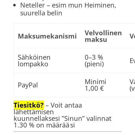
Neteller – esim mun Heiminen,
suurella belin
Velvollinen
Maksumekanismi
V
maksu
Sähköinen
0–3 %
E
lompakko
(pieni)
Minimi
V
PayPal
1,00 €
(
Tiesitkö?
– Voit antaa
lähettämisen
kuunnellaksesi ”Sinun” valinnat
1.30 % on määrää si