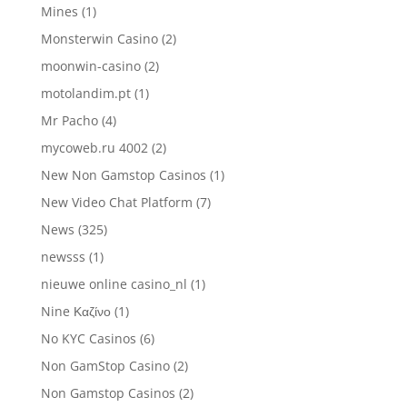
Mines
(1)
Monsterwin Casino
(2)
moonwin-casino
(2)
motolandim.pt
(1)
Mr Pacho
(4)
mycoweb.ru 4002
(2)
New Non Gamstop Casinos
(1)
New Video Chat Platform
(7)
News
(325)
newsss
(1)
nieuwe online casino_nl
(1)
Nine Καζίνο
(1)
No KYC Casinos
(6)
Non GamStop Casino
(2)
Non Gamstop Casinos
(2)