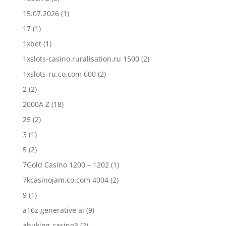
15.07.2026
(1)
17
(1)
1xbet
(1)
1xslots-casino.ruralisation.ru 1500
(2)
1xslots-ru.co.com 600
(2)
2
(2)
2000A Z
(18)
25
(2)
3
(1)
5
(2)
7Gold Casino 1200 – 1202
(1)
7kcasinojam.co.com 4004
(2)
9
(1)
a16z generative ai
(9)
abuking-casino3
(2)