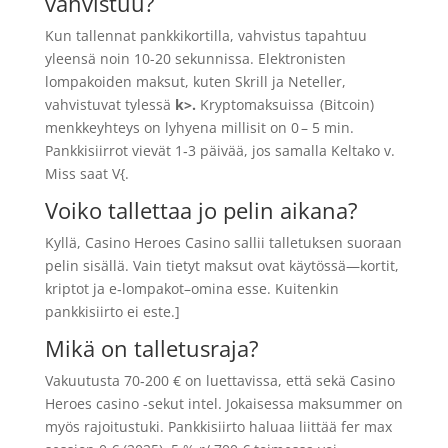
vahvistuu?
Kun tallennat pankkikortilla, vahvistus tapahtuu
yleensä noin 10-20 sekunnissa. Elektronisten
lompakoiden maksut, kuten Skrill ja Neteller,
vahvistuvat tylessä
k>.
Kryptomaksuissa (Bitcoin)
menkkeyhteys on lyhyena millisit on 0 – 5 min.
Pankkisiirrot vievät 1‑3 päivää, jos samalla Keltako v.
Miss saat V{.
Voiko tallettaa jo pelin aikana?
Kyllä, Casino Heroes Casino sallii talletuksen suoraan
pelin sisällä. Vain tietyt maksut ovat käytössä—kortit,
kriptot ja e‑lompakot–omina esse. Kuitenkin
pankkisiirto ei este.]
Mikä on talletusraja?
Vakuutusta 70‑200 € on luettavissa, että sekä Casino
Heroes casino -sekut intel. Jokaisessa maksummer on
myös​ rajoitustuki. Pankkisiirto haluaa liittää fer max