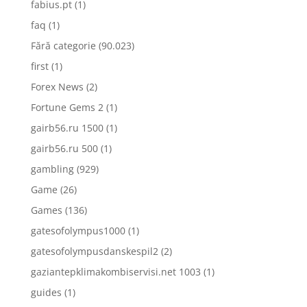
fabius.pt
(1)
faq
(1)
Fără categorie
(90.023)
first
(1)
Forex News
(2)
Fortune Gems 2
(1)
gairb56.ru 1500
(1)
gairb56.ru 500
(1)
gambling
(929)
Game
(26)
Games
(136)
gatesofolympus1000
(1)
gatesofolympusdanskespil2
(2)
gaziantepklimakombiservisi.net 1003
(1)
guides
(1)