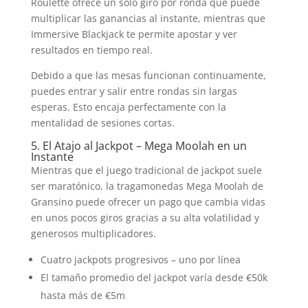
Roulette ofrece un solo giro por ronda que puede
multiplicar las ganancias al instante, mientras que
Immersive Blackjack te permite apostar y ver
resultados en tiempo real.
Debido a que las mesas funcionan continuamente,
puedes entrar y salir entre rondas sin largas
esperas. Esto encaja perfectamente con la
mentalidad de sesiones cortas.
5. El Atajo al Jackpot – Mega Moolah en un
Instante
Mientras que el juego tradicional de jackpot suele
ser maratónico, la tragamonedas Mega Moolah de
Gransino puede ofrecer un pago que cambia vidas
en unos pocos giros gracias a su alta volatilidad y
generosos multiplicadores.
Cuatro jackpots progresivos – uno por línea
El tamaño promedio del jackpot varía desde €50k
hasta más de €5m