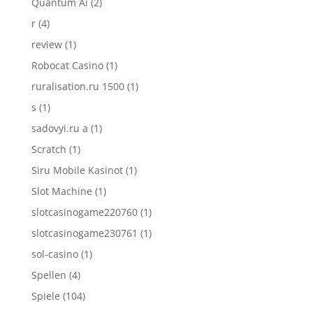
Quantum Ai
(2)
r
(4)
review
(1)
Robocat Casino
(1)
ruralisation.ru 1500
(1)
s
(1)
sadovyi.ru a
(1)
Scratch
(1)
Siru Mobile Kasinot
(1)
Slot Machine
(1)
slotcasinogame220760
(1)
slotcasinogame230761
(1)
sol-casino
(1)
Spellen
(4)
Spiele
(104)