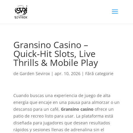
Gransino Casino –
Quick‑Hit Slots, Live
Thrills & Mobile Play
de
Garden Sevirox
|
apr. 10, 2026
|
Fără categorie
Cuando buscas una experiencia de juego de alta
energía que encaje en una pausa para almorzar o un
descanso para un café,
Gransino casino
ofrece un
patio de recreo listo para usar. La plataforma está
diseñada para jugadores que desean resultados
rápidos y sesiones llenas de adrenalina sin el