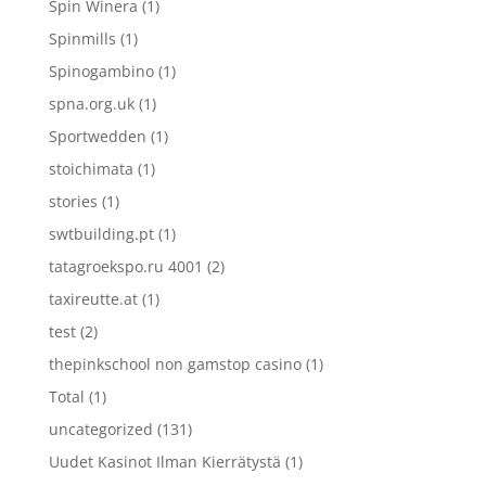
Spin Winera
(1)
Spinmills
(1)
Spinogambino
(1)
spna.org.uk
(1)
Sportwedden
(1)
stoichimata
(1)
stories
(1)
swtbuilding.pt
(1)
tatagroekspo.ru 4001
(2)
taxireutte.at
(1)
test
(2)
thepinkschool non gamstop casino
(1)
Total
(1)
uncategorized
(131)
Uudet Kasinot Ilman Kierrätystä
(1)