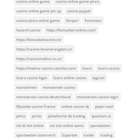
casino online game
casino online game pinco
casino online game pin up
casino paypal
casino pinco online game
fairpari
fortunazo
hazard casino
https://bonusbet-online.com/
https://bonusbetcazino.ro/
https://casino-boomerangbet.cz/
https://casinomalina-cz.cz/
https://malina-casino-czechia.com/
lizaro
lizaro casino
lizaro casino login
lizaro online casino
logiciel
monsterwin
monsterwin casino
monsterwin casino deutschland
monsterwin casino login
Mystake casino France
online casino uk
pepe road
pinco
pirots
plateforme de trading
quantum ai
siti di slot online
siti slot online aams
sportwetten
sportwetten österreich
Superbet
trader
trading