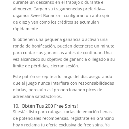
durante un descanso en el trabajo o durante el
almuerzo. Cargan su tragamonedas preferida—
digamos Sweet Bonanza—configuran un auto‑spin
de diez y ven cómo los créditos se acumulan
rápidamente.
Si obtienen una pequeña ganancia o activan una
ronda de bonificación, pueden detenerse un minuto
para contar sus ganancias antes de continuar. Una
vez alcanzado su objetivo de ganancia o llegado a su
límite de pérdidas, cierran sesión.
Este patrón se repite a lo largo del día, asegurando
que el juego nunca interfiera con responsabilidades
diarias, pero aún así proporcionando picos de
adrenalina satisfactorios.
10. ¡Obtén Tus 200 Free Spins!
Si estás listo para ráfagas cortas de emoción llenas
de potenciales recompensas, regístrate en Gransino
hoy y reclama tu oferta exclusiva de free spins. Ya