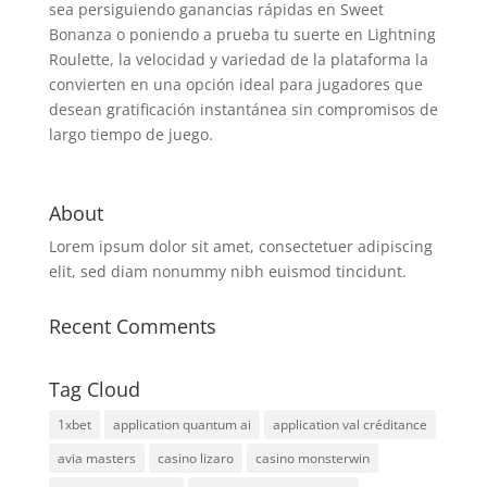
sea persiguiendo ganancias rápidas en Sweet
Bonanza o poniendo a prueba tu suerte en Lightning
Roulette, la velocidad y variedad de la plataforma la
convierten en una opción ideal para jugadores que
desean gratificación instantánea sin compromisos de
largo tiempo de juego.
About
Lorem ipsum dolor sit amet, consectetuer adipiscing
elit, sed diam nonummy nibh euismod tincidunt.
Recent Comments
Tag Cloud
1xbet
application quantum ai
application val créditance
avia masters
casino lizaro
casino monsterwin