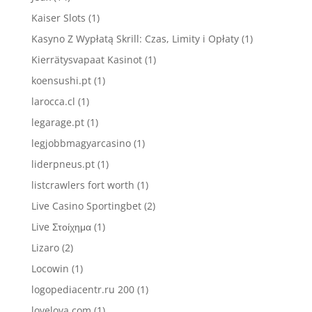
Kaiser Slots
(1)
Kasyno Z Wypłatą Skrill: Czas, Limity i Opłaty
(1)
Kierrätysvapaat Kasinot
(1)
koensushi.pt
(1)
larocca.cl
(1)
legarage.pt
(1)
legjobbmagyarcasino
(1)
liderpneus.pt
(1)
listcrawlers fort worth
(1)
Live Casino Sportingbet
(2)
Live Στοίχημα
(1)
Lizaro
(2)
Locowin
(1)
logopediacentr.ru 200
(1)
lovelova.com
(1)