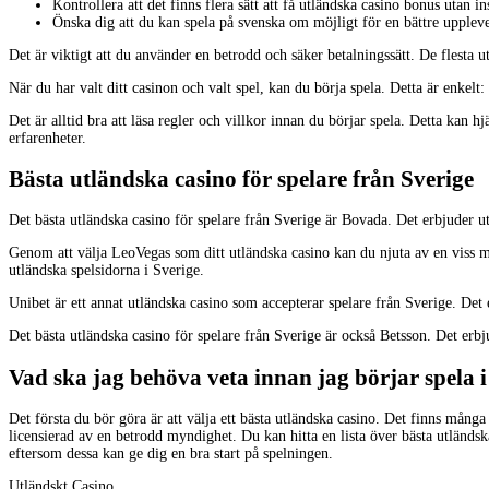
Kontrollera att det finns flera sätt att få utländska casino bonus utan in
Önska dig att du kan spela på svenska om möjligt för en bättre uppleve
Det är viktigt att du använder en betrodd och säker betalningssätt. De flesta u
När du har valt ditt casinon och valt spel, kan du börja spela. Detta är enkel
Det är alltid bra att läsa regler och villkor innan du börjar spela. Detta kan
erfarenheter.
Bästa utländska casino för spelare från Sverige
Det bästa utländska casino för spelare från Sverige är Bovada. Det erbjuder ut
Genom att välja LeoVegas som ditt utländska casino kan du njuta av en viss m
utländska spelsidorna i Sverige.
Unibet är ett annat utländska casino som accepterar spelare från Sverige. Det
Det bästa utländska casino för spelare från Sverige är också Betsson. Det erb
Vad ska jag behöva veta innan jag börjar spela 
Det första du bör göra är att välja ett bästa utländska casino. Det finns många
licensierad av en betrodd myndighet. Du kan hitta en lista över bästa utländsk
eftersom dessa kan ge dig en bra start på spelningen.
Utländskt Casino