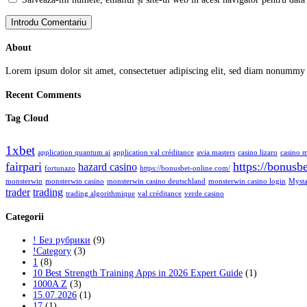
About
Lorem ipsum dolor sit amet, consectetuer adipiscing elit, sed diam nonummy
Recent Comments
Tag Cloud
1xbet
application quantum ai
application val créditance
avia masters
casino lizaro
casino 
fairpari
https://bonusbe
hazard casino
fortunazo
https://bonusbet-online.com/
monsterwin
monsterwin casino
monsterwin casino deutschland
monsterwin casino login
Mysta
trader
trading
trading algorithmique
val créditance
verde casino
Categorii
! Без рубрики
(9)
!Category
(3)
1
(8)
10 Best Strength Training Apps in 2026 Expert Guide
(1)
1000A Z
(3)
15.07.2026
(1)
17
(1)