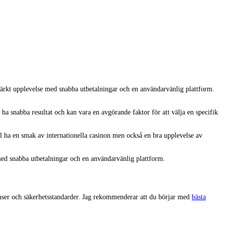
ärkt upplevelse med snabba utbetalningar och en användarvänlig plattform.
 ha snabba resultat och kan vara en avgörande faktor för att välja en specifik
ill ha en smak av internationella casinon men också en bra upplevelse av
 med snabba utbetalningar och en användarvänlig plattform.
censer och säkerhetsstandarder. Jag rekommenderar att du börjar med
bästa