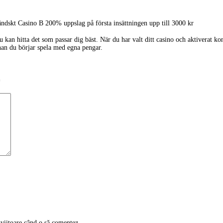
ändskt Casino B
200% uppslag på första insättningen upp till 3000 kr
du kan hitta det som passar dig bäst. När du har valt ditt casino och aktiverat k
innan du börjar spela med egna pengar.
*
 viitoare când o să comentez.