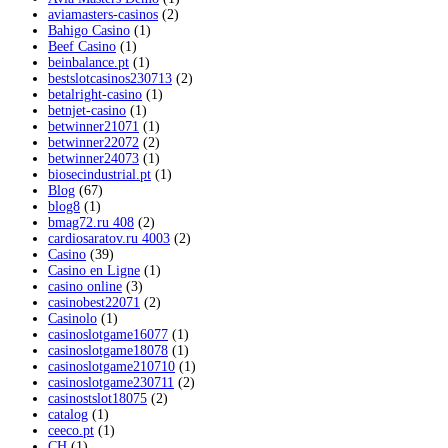
aviamasters-casinos
(2)
Bahigo Casino
(1)
Beef Casino
(1)
beinbalance.pt
(1)
bestslotcasinos230713
(2)
betalright-casino
(1)
betnjet-casino
(1)
betwinner21071
(1)
betwinner22072
(2)
betwinner24073
(1)
biosecindustrial.pt
(1)
Blog
(67)
blog8
(1)
bmag72.ru 408
(2)
cardiosaratov.ru 4003
(2)
Casino
(39)
Casino en Ligne
(1)
casino online
(3)
casinobest22071
(2)
Casinolo
(1)
casinoslotgame16077
(1)
casinoslotgame18078
(1)
casinoslotgame210710
(1)
casinoslotgame230711
(2)
casinostslot18075
(2)
catalog
(1)
ceeco.pt
(1)
CH
(1)