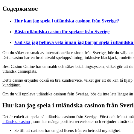
Содержимое
Hur kan jag spela i utländska casinon från Sverige?
Bästa utländska casino för spelare från Sverige
Vad ska jag behöva veta innan jag börjar spela i utländska
Om du söker en smak av internationella casinon från Sverige, bör du välja e
Detta casino har en bred utvald speluppsättning, inklusive blackjack, roulett
Best Casino Online har en snabb och säker betalningssystem, vilket gör att du 
utländsk casinoplats.
Detta casino erbjuder också en bra kundservice, vilket gör att du kan få hjälp
kundtjänst.
Om du vill uppleva utländska casinon från Sverige, bör du inte leta längre ä
Hur kan jag spela i utländska casinon från Sver
Det är enkelt att spela på utländska casinon från Sverige. Först och främst m
utländska casino
, som har många positiva recensioner och erbjuder utmärkta 
Se till att casinon har en god licens från en betrodd myndighet.