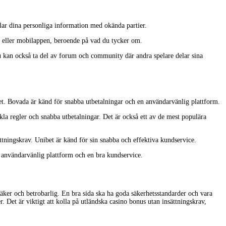
delar dina personliga information med okända partier.
orn eller mobilappen, beroende på vad du tycker om.
 Du kan också ta del av forum och community där andra spelare delar sina
elet. Bovada är känd för snabba utbetalningar och en användarvänlig plattform.
a regler och snabba utbetalningar. Det är också ett av de mest populära
ttningskrav. Unibet är känd för sin snabba och effektiva kundservice.
n användarvänlig plattform och en bra kundservice.
 säker och betrobarlig. En bra sida ska ha goda säkerhetsstandarder och vara
. Det är viktigt att kolla på utländska casino bonus utan insättningskrav,