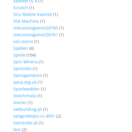
sadovyi.ru a
(1)
Scratch
(1)
Siru Mobile Kasinot
(1)
Slot Machine
(1)
slotcasinogame220760
(1)
slotcasinogame230761
(1)
sol-casino
(1)
Spellen
(4)
Spiele
(104)
Spin Winera
(1)
Spinmills
(1)
Spinogambino
(1)
spna.org.uk
(1)
Sportwedden
(1)
stoichimata
(1)
stories
(1)
swtbuilding.pt
(1)
tatagroekspo.ru 4001
(2)
taxireutte.at
(1)
test
(2)