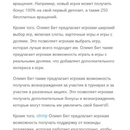
вращения. Например, новый игрок может получить
бонус 100% на свой первый депозит, а также 250
бесплатных вращений.
Кроме того, Олимп Бет предлагает игрокам широкий
выбор игр, включая слоты, карточные игры и игры с
долями. Это позволяет игрокам выбрать игру,
которая лучше всего подходит им. Олимп Бет также
предлагает игрокам возможность играть в игры с
реальными долями, что добавляет дополнительного
интереса к игре.
Олимп Бет также предлагает игрокам возможность
получать вознаграждения за участие в турнирах и за
участие в различных акциях. Это позволяет игрокам
получать дополнительные бонусы и вознаграждения,
которые могут помочь им увеличить свой банкroll.
Кроме того,
olimp
Олимп Бет предлагает игрокам
возможность получать поддержку от команды
поддержки, которая работает круглосуточно, чтобы