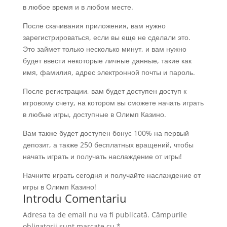
в любое время и в любом месте.
После скачивания приложения, вам нужно
зарегистрироваться, если вы еще не сделали это.
Это займет только несколько минут, и вам нужно
будет ввести некоторые личные данные, такие как
имя, фамилия, адрес электронной почты и пароль.
После регистрации, вам будет доступен доступ к
игровому счету, на котором вы сможете начать играть
в любые игры, доступные в Олимп Казино.
Вам также будет доступен бонус 100% на первый
депозит, а также 250 бесплатных вращений, чтобы
начать играть и получать наслаждение от игры!
Начните играть сегодня и получайте наслаждение от
игры в Олимп Казино!
Introdu Comentariu
Adresa ta de email nu va fi publicată.
Câmpurile
obligatorii sunt marcate cu
*