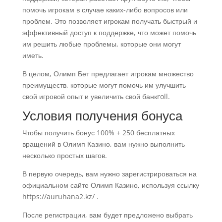
помочь игрокам в случае каких-либо вопросов или
проблем. Это позволяет игрокам получать быстрый и
эффективный доступ к поддержке, что может помочь
им решить любые проблемы, которые они могут
иметь.
В целом, Олимп Бет предлагает игрокам множество
преимуществ, которые могут помочь им улучшить
свой игровой опыт и увеличить свой банкroll.
Условия получения бонуса
Чтобы получить бонус 100% + 250 бесплатных
вращений в Олимп Казино, вам нужно выполнить
несколько простых шагов.
В первую очередь, вам нужно зарегистрироваться на
официальном сайте Олимп Казино, используя ссылку
https://auruhana2.kz/ .
После регистрации, вам будет предложено выбрать