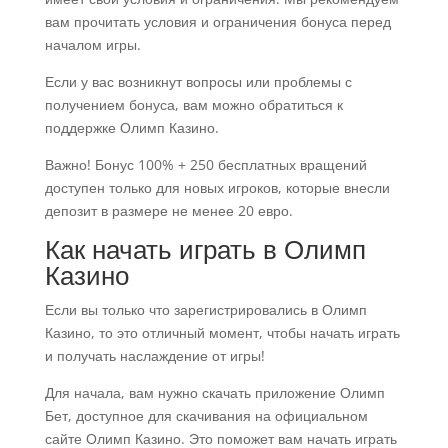
вам прочитать условия и ограничения бонуса перед
началом игры.
Если у вас возникнут вопросы или проблемы с
получением бонуса, вам можно обратиться к
поддержке Олимп Казино.
Важно! Бонус 100% + 250 бесплатных вращений
доступен только для новых игроков, которые внесли
депозит в размере не менее 20 евро.
Как начать играть в Олимп
Казино
Если вы только что зарегистрировались в Олимп
Казино, то это отличный момент, чтобы начать играть
и получать наслаждение от игры!
Для начала, вам нужно скачать приложение Олимп
Бет, доступное для скачивания на официальном
сайте Олимп Казино. Это поможет вам начать играть