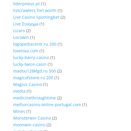
liderpneus.pt
(1)
listcrawlers fort worth
(1)
Live Casino Sportingbet
(2)
Live Στοίχημα
(1)
Lizaro
(2)
Locowin
(1)
logopediacentr.ru 200
(1)
lovelova.com
(1)
lucky-barry-casino
(1)
lucky-twice-casin
(1)
madou128klgd.ru 500
(2)
magicofstone.ru 200
(1)
Magius Casino
(1)
media
(1)
medicinethroughtime
(2)
melhorcasino-online-portugal.com
(1)
Mines
(1)
Monsterwin Casino
(2)
moonwin-casino
(2)