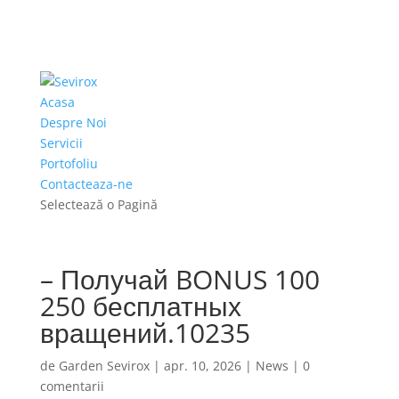
Acasa
Despre Noi
Servicii
Portofoliu
Contacteaza-ne
Selectează o Pagină
– Получай BONUS 100
250 бесплатных
вращений.10235
de
Garden Sevirox
|
apr. 10, 2026
|
News
|
0
comentarii