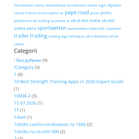
monsterwin casino deutschland
monsterwin casino login
Mystake
pepe road
pirots
casino France
online casino uk
pinco
siti di slot online
siti slot
plateforme de trading
quantum ai
sportwetten
online aams
sportwetten österreich
Superbet
trader
trading
trading algorithmique
val créditance
verde
casino
Categorii
! Без рубрики
(9)
!Category
(3)
1
(8)
10 Best Strength Training Apps in 2026 Expert Guide
(1)
1000A Z
(3)
15.07.2026
(1)
17
(1)
1xbet
(1)
1xslots-casino.ruralisation.ru 1500
(2)
1xslots-ru.co.com 600
(2)
2
(2)