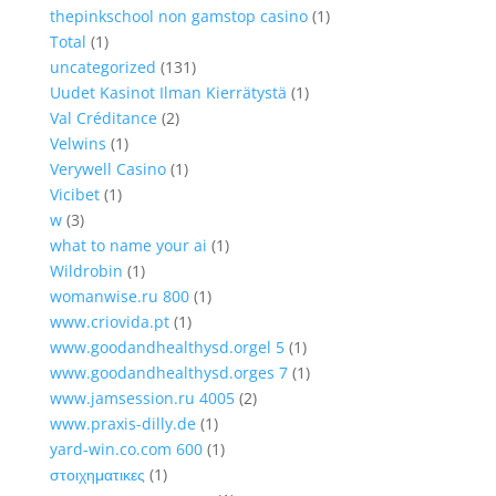
thepinkschool non gamstop casino
(1)
Total
(1)
uncategorized
(131)
Uudet Kasinot Ilman Kierrätystä
(1)
Val Créditance
(2)
Velwins
(1)
Verywell Casino
(1)
Vicibet
(1)
w
(3)
what to name your ai
(1)
Wildrobin
(1)
womanwise.ru 800
(1)
www.criovida.pt
(1)
www.goodandhealthysd.orgel 5
(1)
www.goodandhealthysd.orges 7
(1)
www.jamsession.ru 4005
(2)
www.praxis-dilly.de
(1)
yard-win.co.com 600
(1)
στοιχηματικες
(1)