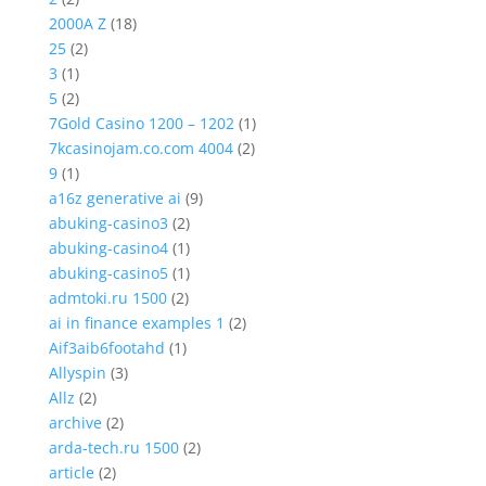
2000A Z
(18)
25
(2)
3
(1)
5
(2)
7Gold Casino 1200 – 1202
(1)
7kcasinojam.co.com 4004
(2)
9
(1)
a16z generative ai
(9)
abuking-casino3
(2)
abuking-casino4
(1)
abuking-casino5
(1)
admtoki.ru 1500
(2)
ai in finance examples 1
(2)
Aif3aib6footahd
(1)
Allyspin
(3)
Allz
(2)
archive
(2)
arda-tech.ru 1500
(2)
article
(2)