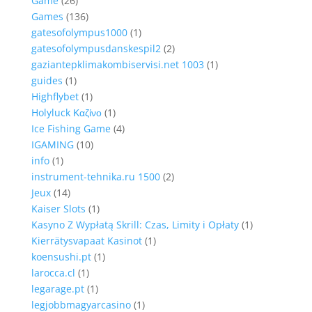
Game
(26)
Games
(136)
gatesofolympus1000
(1)
gatesofolympusdanskespil2
(2)
gaziantepklimakombiservisi.net 1003
(1)
guides
(1)
Highflybet
(1)
Holyluck Καζίνο
(1)
Ice Fishing Game
(4)
IGAMING
(10)
info
(1)
instrument-tehnika.ru 1500
(2)
Jeux
(14)
Kaiser Slots
(1)
Kasyno Z Wypłatą Skrill: Czas, Limity i Opłaty
(1)
Kierrätysvapaat Kasinot
(1)
koensushi.pt
(1)
larocca.cl
(1)
legarage.pt
(1)
legjobbmagyarcasino
(1)