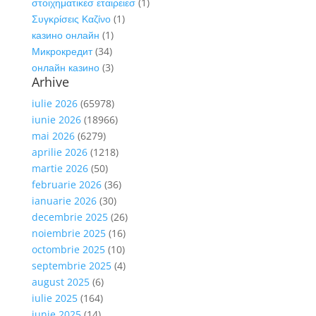
στοιχηματικεσ εταιρειεσ
(1)
Συγκρίσεις Καζίνο
(1)
казино онлайн
(1)
Микрокредит
(34)
онлайн казино
(3)
Arhive
iulie 2026
(65978)
iunie 2026
(18966)
mai 2026
(6279)
aprilie 2026
(1218)
martie 2026
(50)
februarie 2026
(36)
ianuarie 2026
(30)
decembrie 2025
(26)
noiembrie 2025
(16)
octombrie 2025
(10)
septembrie 2025
(4)
august 2025
(6)
iulie 2025
(164)
iunie 2025
(14)