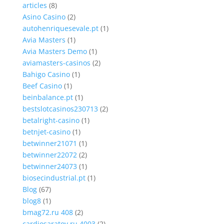
articles
(8)
Asino Casino
(2)
autohenriquesevale.pt
(1)
Avia Masters
(1)
Avia Masters Demo
(1)
aviamasters-casinos
(2)
Bahigo Casino
(1)
Beef Casino
(1)
beinbalance.pt
(1)
bestslotcasinos230713
(2)
betalright-casino
(1)
betnjet-casino
(1)
betwinner21071
(1)
betwinner22072
(2)
betwinner24073
(1)
biosecindustrial.pt
(1)
Blog
(67)
blog8
(1)
bmag72.ru 408
(2)
cardiosaratov.ru 4003
(2)