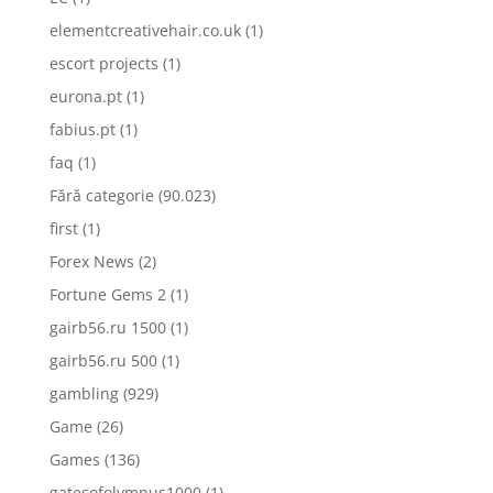
elementcreativehair.co.uk
(1)
escort projects
(1)
eurona.pt
(1)
fabius.pt
(1)
faq
(1)
Fără categorie
(90.023)
first
(1)
Forex News
(2)
Fortune Gems 2
(1)
gairb56.ru 1500
(1)
gairb56.ru 500
(1)
gambling
(929)
Game
(26)
Games
(136)
gatesofolympus1000
(1)