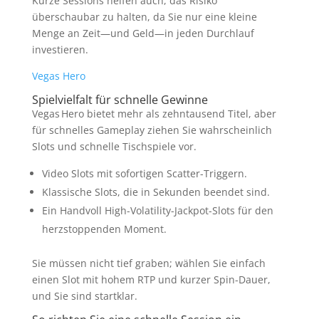
Kurze Sessions helfen auch, das Risiko
überschaubar zu halten, da Sie nur eine kleine
Menge an Zeit—und Geld—in jeden Durchlauf
investieren.
Vegas Hero
Spielvielfalt für schnelle Gewinne
Vegas Hero bietet mehr als zehntausend Titel, aber
für schnelles Gameplay ziehen Sie wahrscheinlich
Slots und schnelle Tischspiele vor.
Video Slots mit sofortigen Scatter-Triggern.
Klassische Slots, die in Sekunden beendet sind.
Ein Handvoll High-Volatility-Jackpot-Slots für den
herzstoppenden Moment.
Sie müssen nicht tief graben; wählen Sie einfach
einen Slot mit hohem RTP und kurzer Spin-Dauer,
und Sie sind startklar.