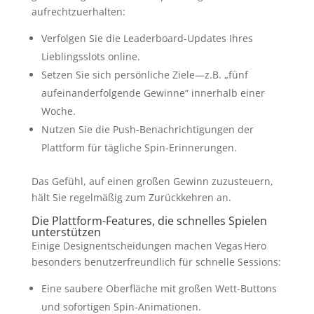
aufrechtzuerhalten:
Verfolgen Sie die Leaderboard-Updates Ihres
Lieblingsslots online.
Setzen Sie sich persönliche Ziele—z.B. „fünf
aufeinanderfolgende Gewinne“ innerhalb einer
Woche.
Nutzen Sie die Push-Benachrichtigungen der
Plattform für tägliche Spin-Erinnerungen.
Das Gefühl, auf einen großen Gewinn zuzusteuern,
hält Sie regelmäßig zum Zurückkehren an.
Die Plattform-Features, die schnelles Spielen
unterstützen
Einige Designentscheidungen machen Vegas Hero
besonders benutzerfreundlich für schnelle Sessions:
Eine saubere Oberfläche mit großen Wett-Buttons
und sofortigen Spin-Animationen.