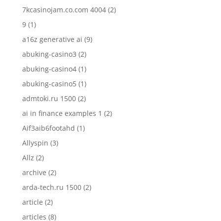
7kcasinojam.co.com 4004
(2)
9
(1)
a16z generative ai
(9)
abuking-casino3
(2)
abuking-casino4
(1)
abuking-casino5
(1)
admtoki.ru 1500
(2)
ai in finance examples 1
(2)
Aif3aib6footahd
(1)
Allyspin
(3)
Allz
(2)
archive
(2)
arda-tech.ru 1500
(2)
article
(2)
articles
(8)