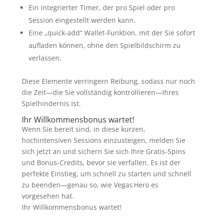
Ein integrierter Timer, der pro Spiel oder pro
Session eingestellt werden kann.
Eine „quick‑add“ Wallet-Funktion, mit der Sie sofort
aufladen können, ohne den Spielbildschirm zu
verlassen.
Diese Elemente verringern Reibung, sodass nur noch
die Zeit—die Sie vollständig kontrollieren—Ihres
Spielhindernis ist.
Ihr Willkommensbonus wartet!
Wenn Sie bereit sind, in diese kurzen,
hochintensiven Sessions einzusteigen, melden Sie
sich jetzt an und sichern Sie sich Ihre Gratis-Spins
und Bonus-Credits, bevor sie verfallen. Es ist der
perfekte Einstieg, um schnell zu starten und schnell
zu beenden—genau so, wie Vegas Hero es
vorgesehen hat.
Ihr Willkommensbonus wartet!