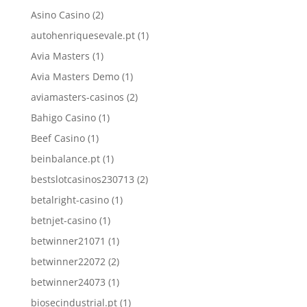
Asino Casino
(2)
autohenriquesevale.pt
(1)
Avia Masters
(1)
Avia Masters Demo
(1)
aviamasters-casinos
(2)
Bahigo Casino
(1)
Beef Casino
(1)
beinbalance.pt
(1)
bestslotcasinos230713
(2)
betalright-casino
(1)
betnjet-casino
(1)
betwinner21071
(1)
betwinner22072
(2)
betwinner24073
(1)
biosecindustrial.pt
(1)