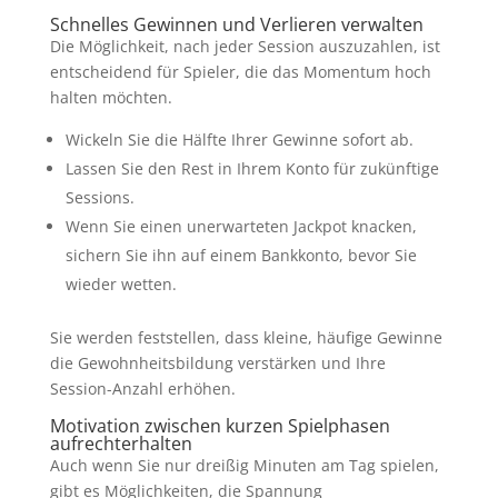
Schnelles Gewinnen und Verlieren verwalten
Die Möglichkeit, nach jeder Session auszuzahlen, ist
entscheidend für Spieler, die das Momentum hoch
halten möchten.
Wickeln Sie die Hälfte Ihrer Gewinne sofort ab.
Lassen Sie den Rest in Ihrem Konto für zukünftige
Sessions.
Wenn Sie einen unerwarteten Jackpot knacken,
sichern Sie ihn auf einem Bankkonto, bevor Sie
wieder wetten.
Sie werden feststellen, dass kleine, häufige Gewinne
die Gewohnheitsbildung verstärken und Ihre
Session-Anzahl erhöhen.
Motivation zwischen kurzen Spielphasen
aufrechterhalten
Auch wenn Sie nur dreißig Minuten am Tag spielen,
gibt es Möglichkeiten, die Spannung