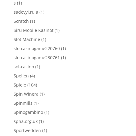
s
(1)
sadovyi.ru a
(1)
Scratch
(1)
Siru Mobile Kasinot
(1)
Slot Machine
(1)
slotcasinogame220760
(1)
slotcasinogame230761
(1)
sol-casino
(1)
Spellen
(4)
Spiele
(104)
Spin Winera
(1)
Spinmills
(1)
Spinogambino
(1)
spna.org.uk
(1)
Sportwedden
(1)