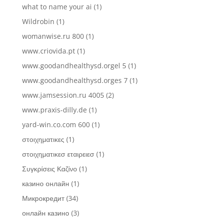
what to name your ai
(1)
Wildrobin
(1)
womanwise.ru 800
(1)
www.criovida.pt
(1)
www.goodandhealthysd.orgel 5
(1)
www.goodandhealthysd.orges 7
(1)
www.jamsession.ru 4005
(2)
www.praxis-dilly.de
(1)
yard-win.co.com 600
(1)
στοιχηματικες
(1)
στοιχηματικεσ εταιρειεσ
(1)
Συγκρίσεις Καζίνο
(1)
казино онлайн
(1)
Микрокредит
(34)
онлайн казино
(3)