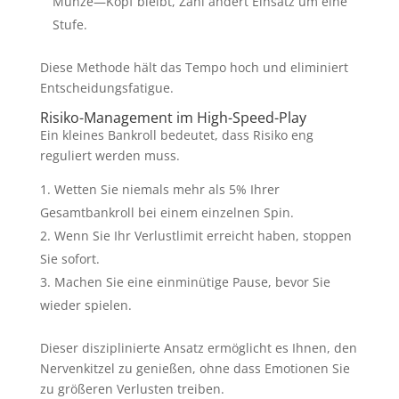
Münze—Kopf bleibt, Zahl ändert Einsatz um eine
Stufe.
Diese Methode hält das Tempo hoch und eliminiert
Entscheidungsfatigue.
Risiko-Management im High-Speed-Play
Ein kleines Bankroll bedeutet, dass Risiko eng
reguliert werden muss.
Wetten Sie niemals mehr als 5% Ihrer
Gesamtbankroll bei einem einzelnen Spin.
Wenn Sie Ihr Verlustlimit erreicht haben, stoppen
Sie sofort.
Machen Sie eine einminütige Pause, bevor Sie
wieder spielen.
Dieser disziplinierte Ansatz ermöglicht es Ihnen, den
Nervenkitzel zu genießen, ohne dass Emotionen Sie
zu größeren Verlusten treiben.