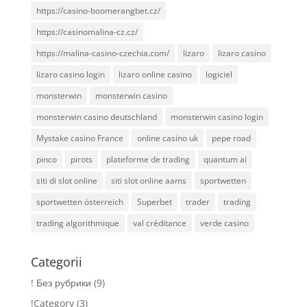
https://casino-boomerangbet.cz/
https://casinomalina-cz.cz/
https://malina-casino-czechia.com/
lizaro
lizaro casino
lizaro casino login
lizaro online casino
logiciel
monsterwin
monsterwin casino
monsterwin casino deutschland
monsterwin casino login
Mystake casino France
online casino uk
pepe road
pinco
pirots
plateforme de trading
quantum ai
siti di slot online
siti slot online aams
sportwetten
sportwetten österreich
Superbet
trader
trading
trading algorithmique
val créditance
verde casino
Categorii
! Без рубрики
(9)
!Category
(3)