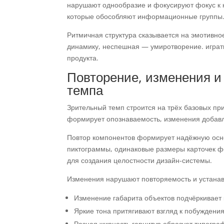
нарушают однообразие и фокусируют фокус к
которые обособляют информационные группы
Ритмичная структура сказывается на эмотивн
динамику, неспешная — умиротворение. играть
продукта.
Повторение, изменения и 
темпа
Зрительный темп строится на трёх базовых пр
формирует опознаваемость, изменения добавл
Повтор компонентов формирует надёжную осн
пиктограммы, одинаковые размеры карточек ф
для создания целостности дизайн-системы.
Изменения нарушают повторяемость и устана
Изменение габарита объектов подчёркивает
Яркие тона притягивают взгляд к побуждения
Разная жирность гарнитур образует типогр