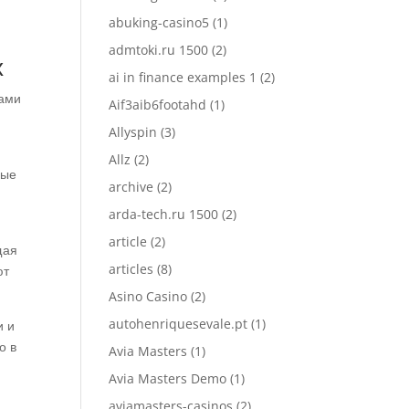
abuking-casino5
(1)
admtoki.ru 1500
(2)
х
ai in finance examples 1
(2)
ками
Aif3aib6footahd
(1)
Allyspin
(3)
Allz
(2)
ные
archive
(2)
arda-tech.ru 1500
(2)
article
(2)
щая
articles
(8)
ют
Asino Casino
(2)
autohenriquesevale.pt
(1)
и и
о в
Avia Masters
(1)
Avia Masters Demo
(1)
aviamasters-casinos
(2)