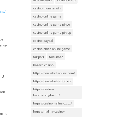
avia masters
casino lizaro
casino monsterwin
rms/
casino online game
casino online game pinco
casino online game pin up
ое
casino paypal
ятие
casino pinco online game
fairpari
fortunazo
hazard casino
https://bonusbet-online.com/
. В
https://bonusbetcazino.ro/
https://casino-
ров
boomerangbet.cz/
https://casinomalina-cz.cz/
https://malina-casino-
енты