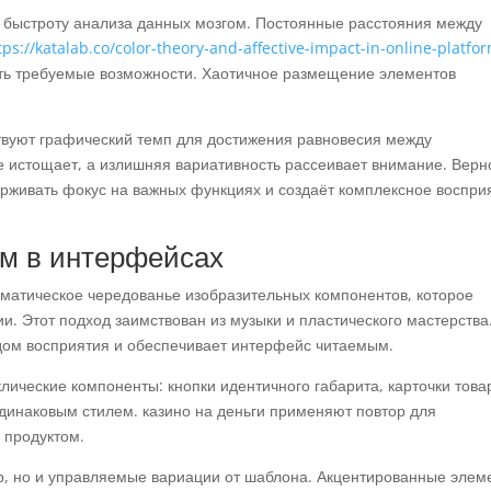
 быстроту анализа данных мозгом. Постоянные расстояния между
tps://katalab.co/color-theory-and-affective-impact-in-online-platfo
ть требуемые возможности. Хаотичное размещение элементов
вуют графический темп для достижения равновесия между
 истощает, а излишняя вариативность рассеивает внимание. Верн
ерживать фокус на важных функциях и создаёт комплексное воспри
тм в интерфейсах
ематическое чередованье изобразительных компонентов, которое
и. Этот подход заимствован из музыки и пластического мастерства
дом восприятия и обеспечивает интерфейс читаемым.
ические компоненты: кнопки идентичного габарита, карточки това
динаковым стилем. казино на деньги применяют повтор для
 продуктом.
ор, но и управляемые вариации от шаблона. Акцентированные элем