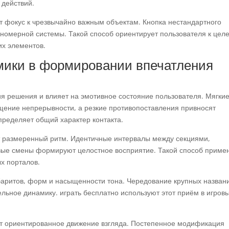
 действий.
т фокус к чрезвычайно важным объектам. Кнопка нестандартного
вномерной системы. Такой способ ориентирует пользователя к цел
х элементов.
мики в формировании впечатления
я решения и влияет на эмотивное состояние пользователя. Мягки
ние непрерывности, а резкие противопоставления привносят
пределяет общий характер контакта.
размеренный ритм. Идентичные интервалы между секциями,
вые смены формируют целостное восприятие. Такой способ приме
х порталов.
баритов, форм и насыщенности тона. Чередование крупных назван
ьное динамику. играть бесплатно используют этот приём в игров
т ориентированное движение взгляда. Постепенное модификация