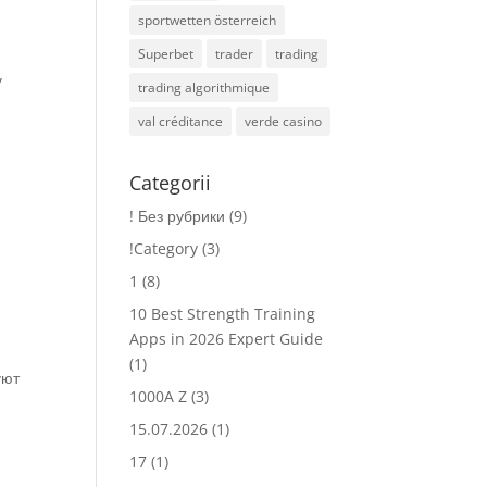
sportwetten österreich
Superbet
trader
trading
у
trading algorithmique
val créditance
verde casino
Categorii
! Без рубрики
(9)
!Category
(3)
1
(8)
10 Best Strength Training
Apps in 2026 Expert Guide
(1)
уют
1000A Z
(3)
15.07.2026
(1)
17
(1)