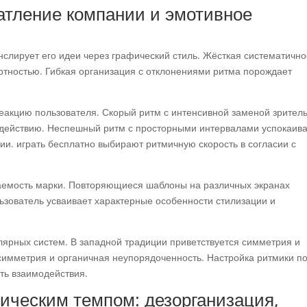
атление компании и эмотивное
нслирует его идеи через графический стиль. Жёсткая систематично
ртностью. Гибкая организация с отклонениями ритма порождает
еакцию пользователя. Скорый ритм с интенсивной заменой зрител
к действию. Неспешный ритм с просторными интервалами успокаива
и. играть бесплатно выбирают ритмичную скорость в согласии с
аемость марки. Повторяющиеся шаблоны на различных экранах
ьзователь усваивает характерные особенности стилизации и
лярных систем. В западной традиции приветствуется симметрия и
симметрия и органичная неупорядоченность. Настройка ритмики п
ть взаимодействия.
фическим темпом: дезорганизация,