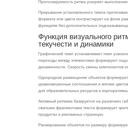
Прогнозируемость ритма ускоряет выполнение
Прерывание установленного темпа притягивае
формата или цвета контрастирует на фоне ра
функциям без дополнительных подсказывающи
Функция визуального рит
текучести и динамики
Графический темп устанавливает темп усвоени
переходы между элементами формируют ощуще
динамичности. Скорость смены компонентов о
Однородное размещение объектов формирует 
уравновешенные соотношения и мягкие цвето
для образовательных ресурсов и корпоративны
Активный ритмика базируется на различиях га
сжатыми фрагментами текста формирует зрител
продуктах и рекламных страницах.
Ранжирование объектов по размеру формируе