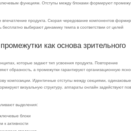
 ключевым функциям. Отступы между блоками формируют промежу
.
ое впечатление продукта. Скорая чередование компонентов формир
 бесплатно выбирают динамику темпа в соответствии от целей
промежутки как основа зрительного
инципах, которые задают тип усвоения продукта. Повторение
яют образность, а промежутки гарантируют организационную ясно
ову композиции. Идентичные отступы между секциями, одинаковы
ормируют визуальную структуру. аппараты онлайн задействуют по
вливают выделения:
 ключевые блоки
м к активности
афическую градацию