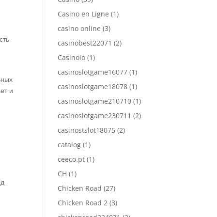
Casino en Ligne
(1)
casino online
(3)
сть
casinobest22071
(2)
Casinolo
(1)
casinoslotgame16077
(1)
ьных
casinoslotgame18078
(1)
ет и
casinoslotgame210710
(1)
casinoslotgame230711
(2)
casinostslot18075
(2)
catalog
(1)
ceeco.pt
(1)
CH
(1)
од
Chicken Road
(27)
Chicken Road 2
(3)