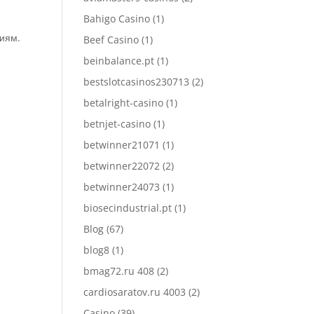
Bahigo Casino
(1)
циям.
Beef Casino
(1)
beinbalance.pt
(1)
bestslotcasinos230713
(2)
betalright-casino
(1)
betnjet-casino
(1)
betwinner21071
(1)
betwinner22072
(2)
betwinner24073
(1)
biosecindustrial.pt
(1)
Blog
(67)
blog8
(1)
bmag72.ru 408
(2)
cardiosaratov.ru 4003
(2)
Casino
(39)