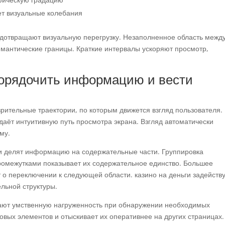
ет визуальные колебания
дотвращают визуальную перегрузку. Незаполненное область межд
емантические границы. Краткие интервалы ускоряют просмотр,
порядочить информацию и вести
рительные траектории, по которым движется взгляд пользователя.
аёт интуитивную путь просмотра экрана. Взгляд автоматически
му.
 делят информацию на содержательные части. Группировка
омежутками показывает их содержательное единство. Большее
 о переключении к следующей области. казино на деньги задейств
льной структуры.
ют умственную нагруженность при обнаружении необходимых
овых элементов и отыскивает их оперативнее на других страницах.