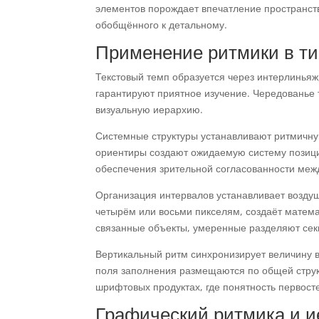
элементов порождает впечатление пространств
обобщённого к детальному.
Применение ритмики в ти
Текстовый темп образуется через интерлиньяж
гарантируют приятное изучение. Чередованье
визуальную иерархию.
Системные структуры устанавливают ритмичну
ориентиры создают ожидаемую систему позиц
обеспечения зрительной согласованности меж
Организация интервалов устанавливает возду
четырём или восьми пикселям, создаёт матем
связанные объекты, умеренные разделяют сек
Вертикальный ритм синхронизирует величину в
поля заполнения размещаются по общей струк
шрифтовых продуктах, где понятность первост
Графический ритмика и и