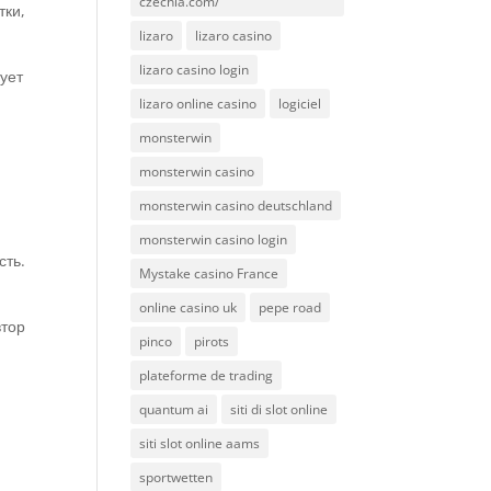
czechia.com/
тки,
lizaro
lizaro casino
lizaro casino login
ует
lizaro online casino
logiciel
monsterwin
monsterwin casino
monsterwin casino deutschland
monsterwin casino login
сть.
Mystake casino France
е
online casino uk
pepe road
втор
pinco
pirots
plateforme de trading
quantum ai
siti di slot online
siti slot online aams
sportwetten