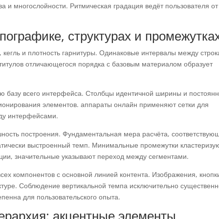
а и многослойности. Ритмическая градация ведёт пользователя от
пографике, структурах и промежутка
, кегль и плотность гарнитуры. Одинаковые интервалы между стро
 титулов отличающегося порядка с базовым материалом образует
ю базу всего интерфейса. Столбцы идентичной ширины и постоян
ионирования элементов. аппараты онлайн применяют сетки для
ду интерфейсами.
шность построения. Фундаментальная мера расчёта, соответствую
атически выстроенный темп. Минимальные промежутки кластеризу
ции, значительные указывают переход между сегментами.
сех компонентов с основной линией контента. Изображения, кнопк
туре. Соблюдение вертикальной темпа исключительно существенн
епенна для пользовательского опыта.
ерархия: акцентные элементы,