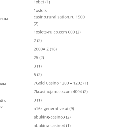
1xbet
(1)
1xslots-
casino.ruralisation.ru 1500
евым
(2)
1xslots-ru.co.com 600
(2)
2
(2)
2000A Z
(18)
е
25
(2)
3
(1)
5
(2)
7Gold Casino 1200 – 1202
(1)
ним
7kcasinojam.co.com 4004
(2)
9
(1)
ий с
ых
a16z generative ai
(9)
abuking-casino3
(2)
abuking-casino4
(1)