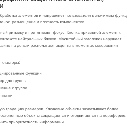
и
обработки элементов и направляет пользователя к значимым функ
ттенок, размещение и плотность компонентов.
ый ритмику и притягивают фокус. Кнопка призывной элемент к
контексте нейтральных блоков. Масштабный заголовок нарушает
казино на деньги располагают акценты в моментах совершения
 кластеры:
оциированные функции
ер для группы
ение к группе
уппами
кую градацию размеров. Ключевые объекты захватывают более
ростепенные объекты сокращаются и отодвигаются на периферию.
нить приоритетность информации.